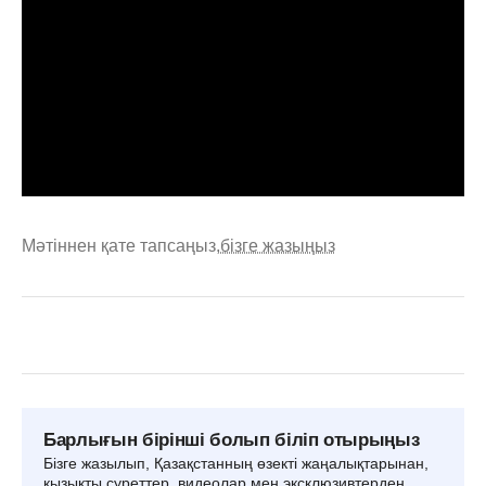
Мәтіннен қате тапсаңыз,
бізге жазыңыз
Барлығын бірінші болып біліп отырыңыз
Бізге жазылып, Қазақстанның өзекті жаңалықтарынан,
қызықты суреттер, видеолар мен эксклюзивтерден