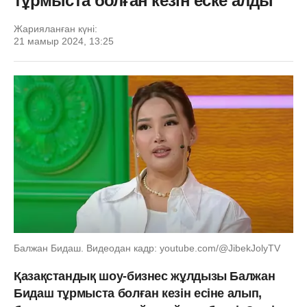
тұрмыста болған кезін еске алды
Жарияланған күні:
21 мамыр 2024, 13:25
Балжан Бидаш. Видеодан кадр: youtube.com/@JibekJolyTV
Қазақстандық шоу-бизнес жұлдызы Балжан
Бидаш тұрмыста болған кезін есіне алып,