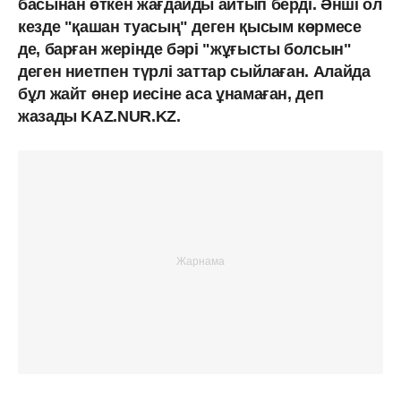
басынан өткен жағдайды айтып берді. Әнші ол
кезде "қашан туасың" деген қысым көрмесе
де, барған жерінде бәрі "жұғысты болсын"
деген ниетпен түрлі заттар сыйлаған. Алайда
бұл жайт өнер иесіне аса ұнамаған, деп
жазады KAZ.NUR.KZ.