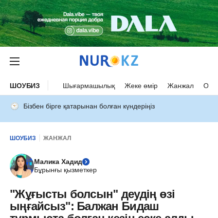
ШОУБИЗ
Шығармашылық
Жеке өмір
Жанжал
Оқыс
Бізбен бірге қатарынан болған күндеріңіз
ШОУБИЗ
ЖАНЖАЛ
Малика Хадид
Бұрынғы қызметкер
"Жұғысты болсын" деудің өзі
ыңғайсыз": Балжан Бидаш