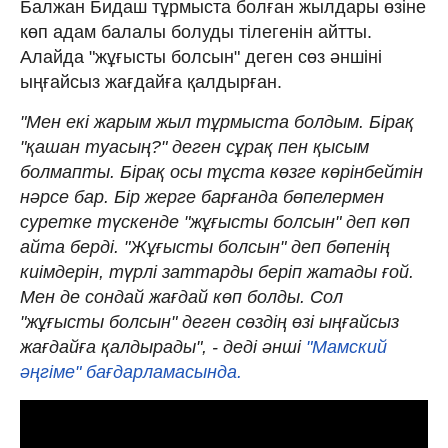
Балжан Бидаш тұрмыста болған жылдары өзіне
көп адам балалы болуды тілегенін айтты.
Алайда "жұғысты болсын" деген сөз әншіні
ыңғайсыз жағдайға қалдырған.
"Мен екі жарым жыл тұрмыста болдым. Бірақ
"қашан туасың?" деген сұрақ пен қысым
болмапты. Бірақ осы тұста көзге көрінбейтін
нәрсе бар. Бір жерге барғанда бөпелермен
суретке түскенде "жұғысты болсын" деп көп
айта берді. "Жұғысты болсын" деп бөпенің
киімдерін, түрлі заттарды беріп жатады ғой.
Мен де сондай жағдай көп болды. Сол
"жұғысты болсын" деген сөздің өзі ыңғайсыз
жағдайға қалдырады", - деді әнші
"Мамский
әңгіме" бағдарламасында.