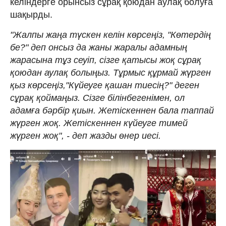
келіндерге орынсыз сұрақ қоюдан аулақ болуға
шақырды.
"Жалпы жаңа түскен келін көрсеңіз, "Көтердің
бе?" деп онсыз да жаны жаралы адамның
жарасына тұз сеуіп, сізге қатысы жоқ сұрақ
қоюдан аулақ болыңыз. Тұрмыс құрмай жүрген
қыз көрсеңіз,"Күйеуге қашан тиесің?" деген
сұрақ қоймаңыз. Сізге білінбегенімен, ол
адамға бәрбір қиын. Жетіскеннен бала таппай
жүрген жоқ. Жетіскеннен күйеуге тимей
жүрген жоқ", - деп жазды өнер иесі.