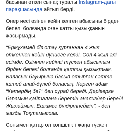
басынан өткен сынақ туралы
Instagram-дағы
парақшасында
айтып берді.
Өнер иесі өзінен кейін келген абысыны бірден
бөпелі болғанда оған қатты қызыққанын
жасырмады.
"Ермұхамед біз отау құрғаннан 4 жыл
өткеннен кейін дүниеге келді. Сол 4 жыл әлі
есімде. Өзімнен кейінгі түскен абысыным
бірден бөпелі болғанда қатты қызықтым.
Баласын бауырына басып отырған сәтте
іштей алай-дүлей боласың. Көрген адам
"Көтердің бе?" деп сұрай береді. Дәрігерге
барамын қайталана беретін анализдер береді.
Жылаймын. Ешкімге білдіртпеймін", - деп
жазды Тоқтамысова.
Сонымен қатар ол көпшілікті жаңа түскен