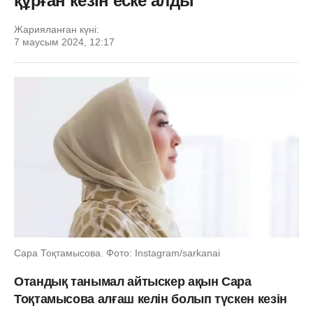
құрған кезін еске алды
Жарияланған күні:
7 маусым 2024, 12:17
Сара Тоқтамысова. Фото: Instagram/sarkanai
Отандық танымал айтыскер ақын Сара
Тоқтамысова алғаш келін болып түскен кезін