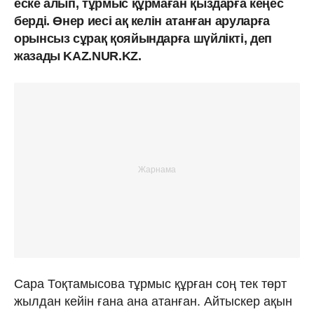
еске алып, тұрмыс құрмаған қыздарға кеңес
берді. Өнер иесі ақ келін атанған аруларға
орынсыз сұрақ қояйындарға шүйлікті, деп
жазады KAZ.NUR.KZ.
Сара Тоқтамысова тұрмыс құрған соң тек төрт
жылдан кейін ғана ана атанған. Айтыскер ақын