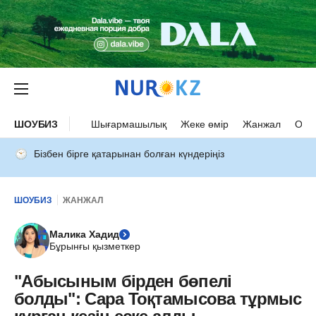
ШОУБИЗ
Шығармашылық
Жеке өмір
Жанжал
Оқыс
Бізбен бірге қатарынан болған күндеріңіз
ШОУБИЗ
ЖАНЖАЛ
Малика Хадид
Бұрынғы қызметкер
"Абысыным бірден бөпелі
болды": Сара Тоқтамысова тұрмыс