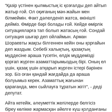
"Қазір үстінен қылмыстық іс қозғалды деп айтып
жатыр ғой. Ол оқиғаның мән-жайын мен
білмеймін. Факт дәлелденіп жатса, өкінішті
дейміз. Өмірде бәрі болады ғой. Кейде өмірлік
ситуацияларға тап болып жатасың ғой. Сондай
ситуация шығар деп ойлаймын. Арман
Шораевты жақсы білгеннен кейін оны қорғайын
деп жаздым. Себебі халықтың, қазақтың
мүддесіне араша түсетін, елдік мүддемізді
қорғап жүрген азаматтарымыздың бірі. Оның ел
үшін, қазақ үшін атқарып жүрген істері бәрінен
зор. Біз оған қандай жағдайда да араша
болуымыз керек. Азаматтық жағынан
қарағанда, мен сыйлауға тұратын жігіт", - деді
депутат.
Айта кетейік, әлеуметтік желілерде белгісіз
біреу көлікке жармасқан әйелге күш қолданғаны