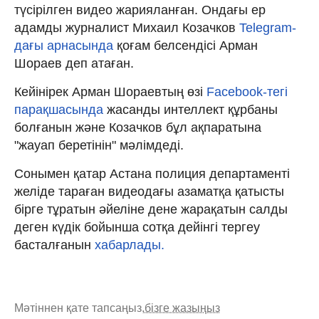
түсірілген видео жарияланған. Ондағы ер
адамды журналист Михаил Козачков
Telegram-
дағы арнасында
қоғам белсендісі Арман
Шораев деп атаған.
Кейінірек Арман Шораевтың өзі
Facebook-тегі
парақшасында
жасанды интеллект құрбаны
болғанын және Козачков бұл ақпаратына
"жауап беретінін" мәлімдеді.
Сонымен қатар Астана полиция департаменті
желіде тараған видеодағы азаматқа қатысты
бірге тұратын әйеліне дене жарақатын салды
деген күдік бойынша сотқа дейінгі тергеу
басталғанын
хабарлады.
Мәтіннен қате тапсаңыз,
бізге жазыңыз