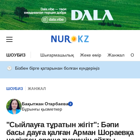
ШОУБИЗ
Шығармашылық
Жеке өмір
Жанжал
Оқыс
Бізбен бірге қатарынан болған күндеріңіз
ШОУБИЗ
ЖАНЖАЛ
Бақытжан Отарбаева
Бұрынғы қызметкер
"Сыйлауға тұратын жігіт": Бәпи
басы дауға қалған Арман Шораевқа