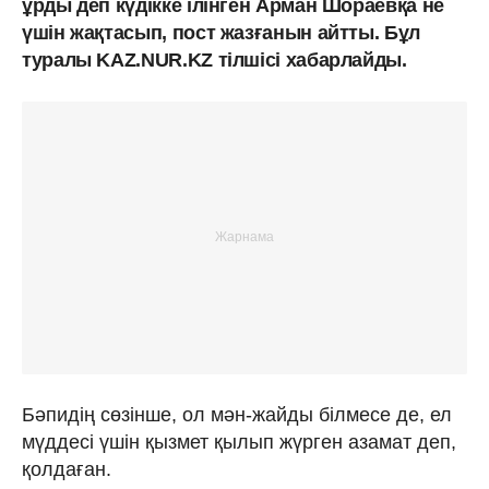
ұрды деп күдікке ілінген Арман Шораевқа не
үшін жақтасып, пост жазғанын айтты. Бұл
туралы KAZ.NUR.KZ тілшісі хабарлайды.
Бәпидің сөзінше, ол мән-жайды білмесе де, ел
мүддесі үшін қызмет қылып жүрген азамат деп,
қолдаған.