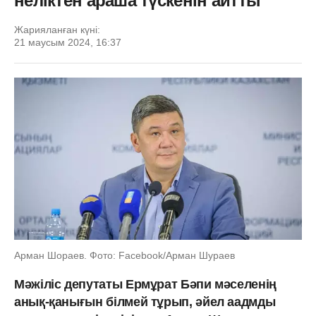
неліктен араша түскенін айтты
Жарияланған күні:
21 маусым 2024, 16:37
Арман Шораев. Фото: Facebook/Арман Шураев
Мәжіліс депутаты Ермұрат Бәпи мәселенің
анық-қанығын білмей тұрып, әйел аадмды