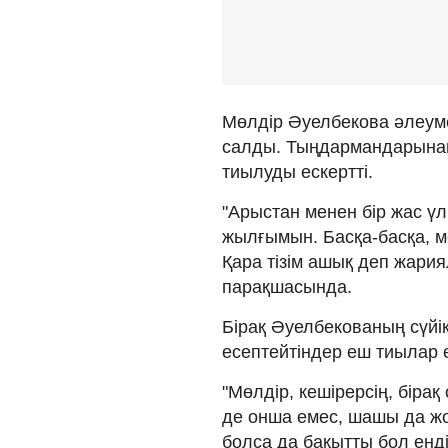
Мөлдір Әуелбекова әлеуметт
салды. Тыңдармандарынан
тиылуды ескертті.
"Арыстан менен бір жас ү
жылғымын. Басқа-басқа, ме
Қара тізім ашық деп жари
парақшасында.
Бірақ Әуелбекованың сүйік
есептейтіндер еш тиылар 
"Мөлдір, кешірерсің, бірақ
де онша емес, шашы да жоқ
болса да бақытты бол енді