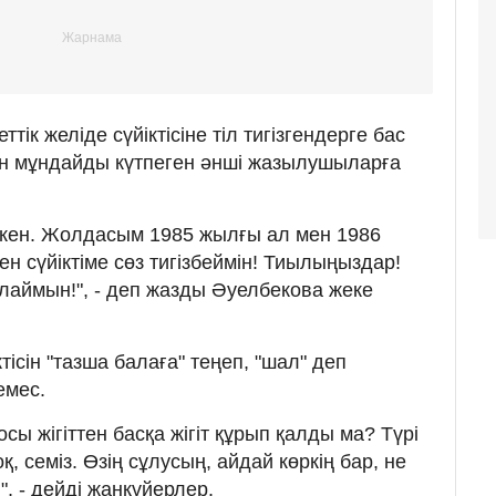
ік желіде сүйіктісіне тіл тигізгендерге бас
 мұндайды күтпеген әнші жазылушыларға
лкен. Жолдасым 1985 жылғы ал мен 1986
н сүйіктіме сөз тигізбеймін! Тиылыңыздар!
ялаймын!", - деп жазды Әуелбекова жеке
тісін "тазша балаға" теңеп, "шал" деп
емес.
 осы жігіттен басқа жігіт құрып қалды ма? Түрі
, семіз. Өзің сұлусың, айдай көркің бар, не
", - дейді жанкүйерлер.