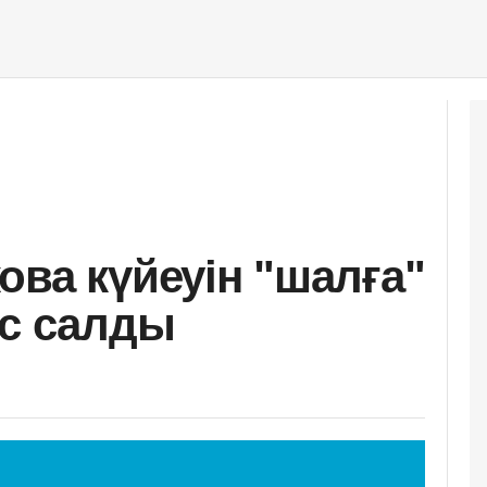
ова күйеуін "шалға"
ас салды