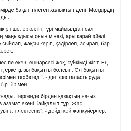
өмірде бақыт тілеген халықтың дені Мөлдірдің
ады.
кірінше, еркектің түрі маймылдан сəл
ң маңыздысы оның мінезі, ары қарай əйелі
сыйлап, жақсы көріп, қадірлеп, асырап, бар
ерек.
ес пе екен, ешнəрсесі жоқ, сүйкімді жігіт. Ең
 ерке қызы бақытты болсын. Ол бақытты
рімен тербетеді", - деп сөз таластыруда
ір-бірімен.
ұнады. Көргенде бірден қазақтың нағыз
з азамат екені байқалып тұр. Жас
на тілектеспіз", - дейді кей жанкүйерлер.