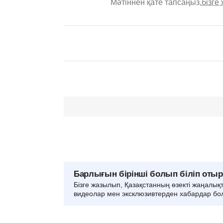
Мәтіннен қате тапсаңыз,
бізге
Барлығын бірінші болып біліп оты
Бізге жазылып, Қазақстанның өзекті жаңалық
видеолар мен эксклюзивтерден хабардар бо