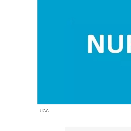
: UGC