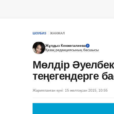
ШОУБИЗ
ЖАНЖАЛ
Жұлдыз Кенжегалиева
Қазақ редакциясының басшысы
Мөлдір Әуелбек
теңегендерге б
Жарияланған күні:
15 желтоқсан 2015, 10:55