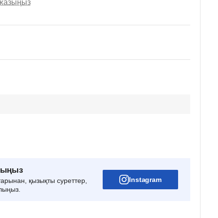
 жазыңыз
рыңыз
Instagram
тарынан, қызықты суреттер,
лыңыз.