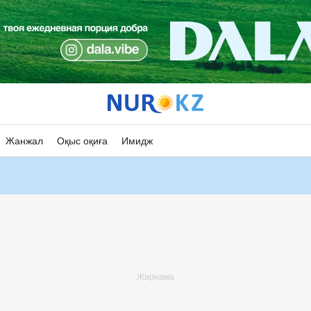
Жанжал
Оқыс оқиға
Имидж