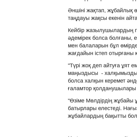
Әншіні жақтап, жұбайлық 
таңдауы жақсы екенін айт
Кейбір жазылушылардың пі
əдемірек болса болғаны, е
мен балаларын бұл өмірде 
жағдайын істеп отырғаны к
"Түрі жоқ деп айтуға ұят ем
маңыздысы - халқымыздың
болса халқын керемет əнде
ғаламтор қолданушылары б
"Өзіме Мөлдірдің жұбайы 
батырлары елестеді. Нағы
жұбайлардың бақытты болуы