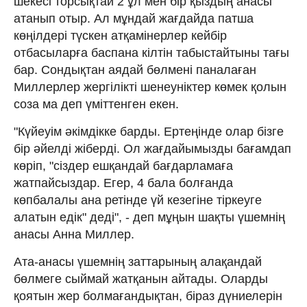
шекесі торсықтай 2 ұл мен бір қыздың анасы
атанып отыр. Ал мұндай жағдайда патша
көңілдері түскен атқамінерлер кейбір
отбасыларға баспана кілтін табыстайтыны тағы
бар. Сондықтан аядай бөлмені паналаған
Миллерлер жергілікті шенеуніктер көмек қолын
соза ма деп үміттенген екен.
"Күйеуім әкімдікке барды. Ертеңінде олар бізге
бір әйелді жіберді. Ол жағдайымызды бағамдап
көріп, "сіздер ешқандай бағдарламаға
жатпайсыздар. Егер, 4 бала болғанда
көпбалалы ана ретінде үй кезегіне тіркеуге
алатын едік" деді", - деп мұңын шақты үшемнің
анасы Анна Миллер.
Ата-анасы үшемнің заттарының алақандай
бөлмеге сыймай жатқанын айтады. Оларды
қоятын жер болмағандықтан, біраз дүниелерін