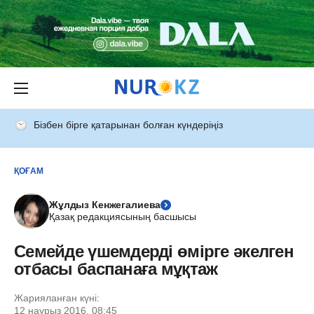
Бізбен бірге қатарынан болған күндеріңіз
ҚОҒАМ
Жұлдыз Кенжегалиева
Қазақ редакциясының басшысы
Семейде үшемдерді өмірге әкелген
отбасы баспанаға мұқтаж
Жарияланған күні:
12 наурыз 2016, 08:45