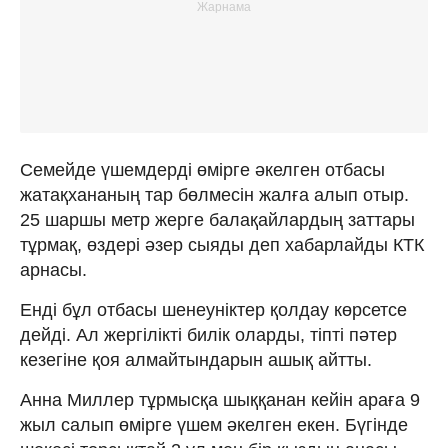
Семейде үшемдерді өмірге әкелген отбасы
жатақхананың тар бөлмесін жалға алып отыр.
25 шаршы метр жерге балақайлардың заттары
тұрмақ, өздері әзер сыяды деп хабарлайды КТК
арнасы.
Енді бұл отбасы шенеуніктер қолдау көрсетсе
дейді. Ал жергілікті билік оларды, тіпті пәтер
кезегіне қоя алмайтындарын ашық айтты.
Анна Миллер тұрмысқа шыққанан кейін араға 9
жыл салып өмірге үшем әкелген екен. Бүгінде