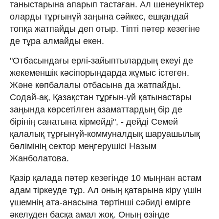
таныстарына апарып тастаған. Ал шенеуніктер
оларды тұрғынүй заңына сәйкес, ешқандай
топқа жатпайды деп отыр. Тіпті пәтер кезегіне
де тұра алмайды екен.
"Отбасындағы ерлі-зайыптылардың екеуі де
жекеменшік кәсіпорындарда жұмыс істеген.
Және көпбалалы отбасына да жатпайды.
Содай-ақ, Қазақстан тұрғын-үй қатынастары
заңында көрсетілген азаматтардың бір де
бірінің санатына кірмейді", - дейді Семей
қалалық тұрғынүй-коммуналдық шаруашылық
бөлімінің сектор меңгерушісі Назым
Жанболатова.
Қазір қалада пәтер кезегінде 10 мыңнан астам
адам тіркеуде тұр. Ал оның қатарына кіру үшін
үшемнің ата-анасына төртінші сәбиді өмірге
әкелуден басқа амал жоқ. Оның өзінде