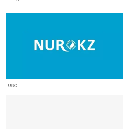
: UGC