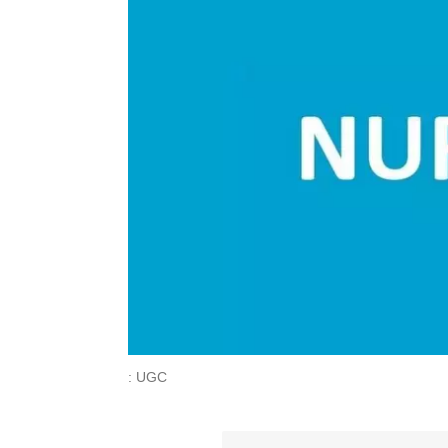
: UGC