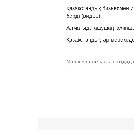
Қазақстандық бизнесмен 
берді (видео)
Алматыда ашушаң келіншек
Қазақстандықтар мерекед
Мәтіннен қате тапсаңыз,
бізге