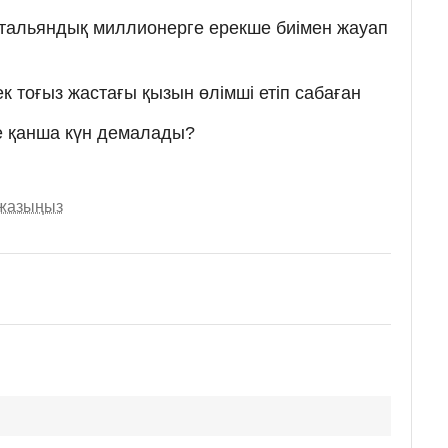
итальяндық миллионерге ерекше биімен жауап
 тоғыз жастағы қызын өлімші етіп сабаған
е қанша күн демалады?
 жазыңыз