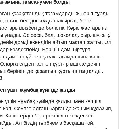
тағамына тамсанумен болды
ан қазақстандық тағамдарды жіберіп тұрды.
, он-он бес досымды шақырып, бірге
с достарымызбен де бөлістік. Кәріс жастарына
ы ұнады. Әсіресе, бал, шоколад, сыр, шұжық,
дейін дәмді екендігін айтып мақтап жатты. Ол
ар кездеспейді. Бәрінің дәмі біртүрлі
 дәмі тіл үйірер қазақ тағамдарына кәріс
ларға елден келген құрт-ірімшікке дейін
мыз бәрінен де қазақтың құртына таңғалды.
й.
мен үшін жұмбақ күйінде қалды
ен үшін жұмбақ күйінде қалды. Мен көпшіл
 көп. Сеулге алғаш барғанда жаным құлазып,
. Кәрістердің бір ерекшелігі кездескен
йды. Ал біздің тәрбиеміз басқаша ғой,