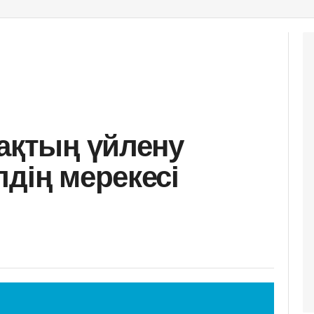
зақтың үйлену
дің мерекесі