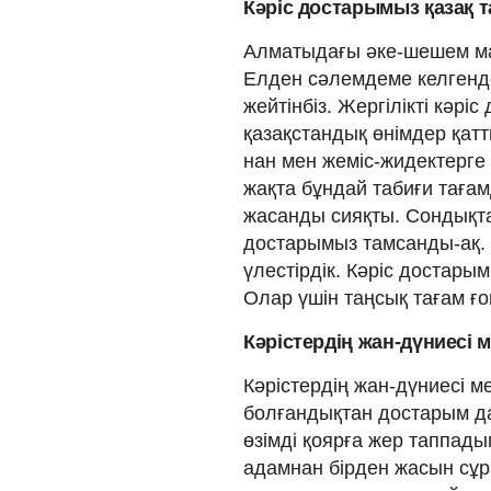
Кәріс достарымыз қазақ 
Алматыдағы әке-шешем мағ
Елден сәлемдеме келгенде
жейтінбіз. Жергілікті кәрі
қазақстандық өнімдер қатт
нан мен жеміс-жидектерге 
жақта бұндай табиғи тағамд
жасанды сияқты. Сондықтан
достарымыз тамсанды-ақ. О
үлестірдік. Кәріс достары
Олар үшін таңсық тағам ғо
Кәрістердің жан-дүниесі 
Кәрістердің жан-дүниесі м
болғандықтан достарым да
өзімді қоярға жер таппадым
адамнан бірден жасын сұра