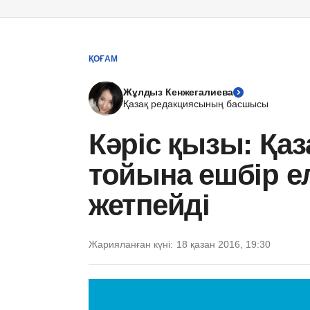
ҚОҒАМ
Жұлдыз Кенжегалиева
Қазақ редакциясының басшысы
Кәріс қызы: Қа
тойына ешбір ел
жетпейді
Жарияланған күні:
18 қазан 2016, 19:30