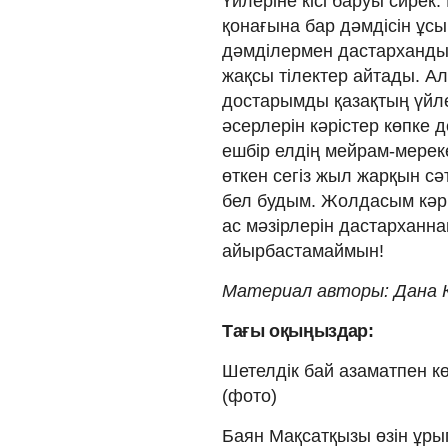
Үйлеріне кісі баруы сирек
қонағына бар дәмдісін ұсын
дәмділермен дастарханды 
жақсы тілектер айтады. Ал
достарымды қазақтың үйле
әсерлерін кәрістер көпке 
ешбір елдің мейрам-мереке
өткен сегіз жыл жарқын сә
бел будым. Жолдасым кәрі
ас мәзірлерін дастарханна
айырбастамаймын!
Материал авторы: Дана 
Тағы оқыңыздар:
Шетелдік бай азаматпен к
(фото)
Баян Мақсатқызы өзін ұрып