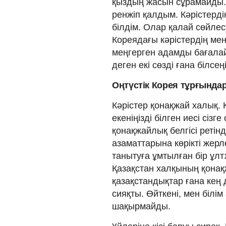
қыздың жасын сұрамайды.
ренжіп қалдым. Кәрістерд
білдім. Олар қалай сөйлес
Кореядағы кәрістердің мент
меңгерген адамды бағалай
деген екі сөзді ғана білсең
Оңтүстік Корея тұрғында
Кәрістер қонақжай халық. 
екеніңізді білген иесі сіз
қонақжайлық белгісі ретінд
азаматтарына көрікті жерл
танытуға ұмтылған бір ұлт
Қазақстан халқының қонақ
қазақстандықтар ғана кең
сияқты. Өйткені, мен білім
шақырмайды.