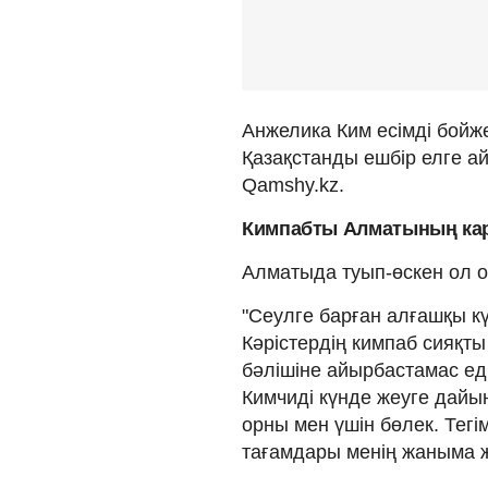
Анжелика Ким есімді бойж
Қазақстанды ешбір елге а
Qamshy.kz.
Кимпабты Алматының кар
Алматыда туып-өскен ол он
"Сеулге барған алғашқы к
Кәрістердің кимпаб сияқт
бәлішіне айырбастамас ед
Кимчиді күнде жеуге дайы
орны мен үшін бөлек. Тегі
тағамдары менің жаныма жа