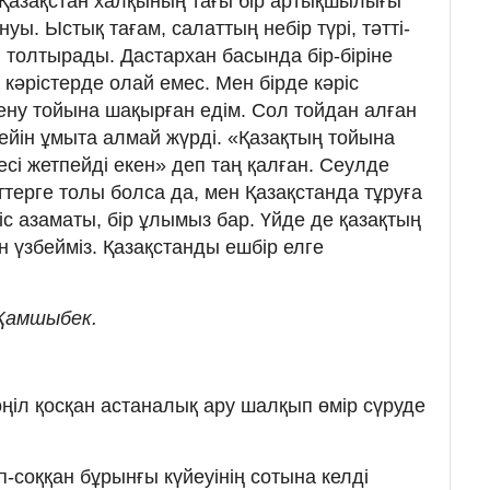
. Қазақстан халқының тағы бір артықшылығы
уы. Ыстық тағам, салаттың небір түрі, тәтті-
толтырады. Дастархан басында бір-біріне
 кәрістерде олай емес. Мен бірде кәріс
ну тойына шақырған едім. Сол тойдан алған
дейін ұмыта алмай жүрді. «Қазақтың тойына
сі жетпейді екен» деп таң қалған. Сеулде
ттерге толы болса да, мен Қазақстанда тұруға
с азаматы, бір ұлымыз бар. Үйде де қазақтың
н үзбейміз. Қазақстанды ешбір елге
Қамшыбек.
өңіл қосқан астаналық ару шалқып өмір сүруде
-соққан бұрынғы күйеуінің сотына келді