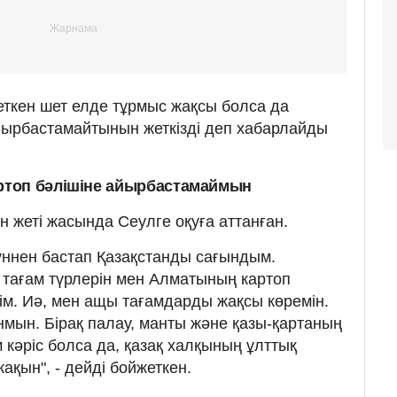
еткен шет елде тұрмыс жақсы болса да
йырбастамайтынын жеткізді деп хабарлайды
топ бәлішіне айырбастамаймын
 жеті жасында Сеулге оқуға аттанған.
үннен бастап Қазақстанды сағындым.
ы тағам түрлерін мен Алматының картоп
ім. Иә, мен ащы тағамдарды жақсы көремін.
нмын. Бірақ палау, манты және қазы-қартаның
м кәріс болса да, қазақ халқының ұлттық
қын", - дейді бойжеткен.