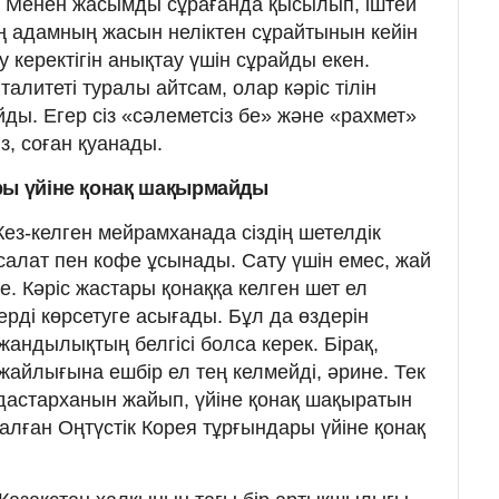
 Менен жасымды сұрағанда қысылып, іштей
ің адамның жасын неліктен сұрайтынын кейін
у керектігін анықтау үшін сұрайды екен.
алитеті туралы айтсам, олар кәріс тілін
ды. Егер сіз «сәлеметсіз бе» және «рахмет»
із, соған қуанады.
ры үйіне қонақ шақырмайды
Кез-келген мейрамханада сіздің шетелдік
ге салат пен кофе ұсынады. Сату үшін емес, жай
е. Кәріс жастары қонаққа келген шет ел
ерді көрсетуге асығады. Бұл да өздерін
жандылықтың белгісі болса керек. Бірақ,
жайлығына ешбір ел тең келмейді, әрине. Тек
 дастарханын жайып, үйіне қонақ шақыратын
 алған Оңтүстік Корея тұрғындары үйіне қонақ