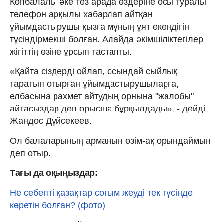
Көпбалалы әке тез арада өздеріне осы туралы
телефон арқылы хабарлап айтқан
ұйымдастырушы қызға мұның ұят екендігін
түсіндірмекші болған. Алайда әкімшіліктегілер
жігіттің өзіне ұрсып тастапты.
«Қайта сіздерді ойлап, осындай сыйлық
таратып отырған ұйымдастырушыларға,
елбасына рахмет айтудың орнына "жалобы"
айтасыздар деп орысша бұрқылдады», - дейді
Жандос Дүйсекеев.
Ол балаларының арманын өзім-ақ орындаймын
деп отыр.
Тағы да оқыңыздар:
Не себепті қазақтар соғым жеуді тек түсінде
көретін болған? (фото)