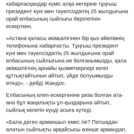
хабарласқандар күміс алқа иегеріне тұңғыш
президент күні мен тәуелсіздіктің 25 жылдығына
орай елбасының сыйлығы берілетінін
ескерткен.
«Астана қаласы әкімшілігінен бір қыз әйелімнің
телефонына хабарласты. Тұңғыш президент
күні мен тәуелсіздіктің 25 жылдығына орай
елбасының сыйлығына ие болғанымызды, қала
әкімшілігінің арнайы қызметкерлері келіп
құттықтайтынын айтып, үйде болуымызды
өтінді», - дейді Жандос.
Елбасының елеп-ескергеніне риза болған ата-
ана бұл жаңалықты ұл-қыздарына айтып,
сыйлық келетін күнді асыға күтеді.
«Бала деген арманшыл емес пе? Патшадан
алатын сыйлықты әрқайсысы өзінше армандап,