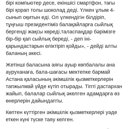
бірі компьютер десе, екіншісі смартфон, тағы
бірі қорап толы шоколад деді. Үлкен ұлым 4-
сынып оқитын еді. Ол үлкендігін білдіріп,
тұңғыш президентіміз балақайларға сыйлық
бергенді жақсы көреді,таласпаңдар бәрімізге
бір-бір қап сыйлық береді, - деп іні-
қарындастарын еліктіріп қойды», - дейді алты
баланың әкесі.
Жетінші баласына аяғы ауыр көпбалалы ана
ауруханаға, бала-шағасы мектепке бармай
Астана қаласының әкімшілік қызметкерлерін
тапжылмай үйде күтіп отырады. Тіпті дастархан
жайып, балалар сыйлық әкелген адамдарға өз
өнерлерін дайындапты.
Көптен күттірген әкімшілік қызметкерлері уәде
еткен күні түске таяу келген.