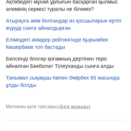
Ақтөбедегі мұнай ұрлығын басқарған қылмыс
әлемінің серкесі туралы не білеміз?
Атырауға әкім болғандар өз қосшыларын ертіп
жүруді сәнге айналдырған
Еліміздегі әкімдер рейтингінде Қырымбек
Көшербаев топ бастады
Белсенді блогер қоғамның дертінен теріс
айналған Бекболат Тілеуханды сынға алды
Танымал сықақшы Көпен Әмірбек 65 жасында
ұлды болды
Мәтіннен қате тапсаңыз,
бізге жазыңыз