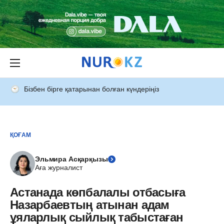
Бізбен бірге қатарынан болған күндеріңіз
ҚОҒАМ
Эльмира Асқарқызы
Аға журналист
Астанада көпбалалы отбасыға
Назарбаевтың атынан адам
ұяларлық сыйлық табыстаған