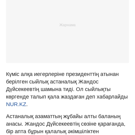
Күміс алқа иегерлеріне президенттің атынан
берілген сыйлық астаналық Жандос
Дүйсекеевтің шамына тиді. Ол сыйлықты
көргенде талып қала жаздаған деп хабарлайды
NUR.KZ
.
Астаналық азаматтың жұбайы алты баланың
анасы. Жандос Дүйсекеевтің сөзіне қарағанда,
бір апта бұрын қалалық әкімшіліктен