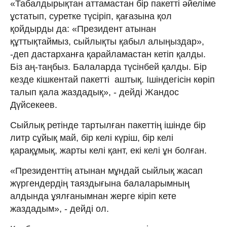
«Табалдырықтан аттамастан бір пакетті әйеліме
ұстатып, суретке түсіріп, қағазына қол
қойдырды да: «Президент атынан
құттықтаймыз, сыйлықты қабыл алыңыздар»,
-деп дастарханға қарайламастан кетіп қалды.
Біз аң-таңбыз. Балаларда түсінбей қалды. Бір
кезде кішкентай пакетті аштық. Ішіндегісін көріп
талып қала жаздадық», - дейді Жандос
Дүйсекеев.
Сыйлық ретінде тартылған пакеттің ішінде бір
литр сұйық май, бір келі күріш, бір келі
қарақұмық, жарты келі қант, екі келі ұн болған.
«Президенттің атынан мұндай сыйлық жасап
жүргендердің таяздығына балаларымның
алдында ұялғанымнан жерге кіріп кете
жаздадым», - дейді ол.