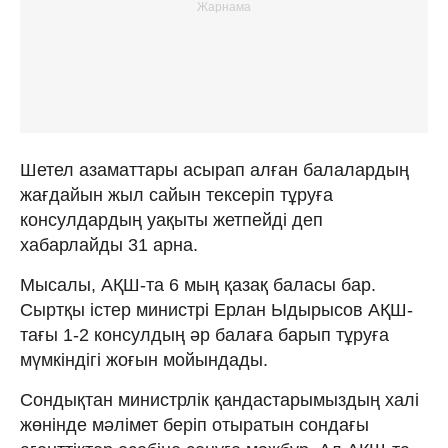
Шетел азаматтары асырап алған балалардың
жағдайын жыл сайын тексеріп тұруға
консулдардың уақыты жетпейді деп
хабарлайды 31 арна.
Мысалы, АҚШ-та 6 мың қазақ баласы бар.
Сыртқы істер министрі Ерлан Ыдырысов АҚШ-
тағы 1-2 консулдың әр балаға барып тұруға
мүмкіндігі жоғын мойындады.
Сондықтан министрлік қандастарымыздың халі
жөнінде мәлімет беріп отыратын сондағы