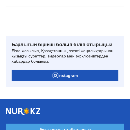
Барлығын бірінші болып біліп отырыңыз
Бізге жазылып, Қазақстанның өзекті жаңалықтарынан,
қызықты суреттер, видеолар мен эксклюзивтерден
хабардар болыңыз.
Instagram
Ақау туралы хабарлаңыз