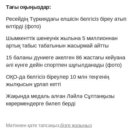
Тағы оқыңыздар:
Ресейдің Түркиядағы елшісін белгісіз біреу атып
өлтірді (фото)
Шымкенттік шенеунік жылына 5 миллионнан
артық табыс табатынын жасырмай айтты
15 баланы дүниеге әкелген 86 жастағы кейуана
әлі күнге дейін спортпен шұғылданады (фото)
ОҚО-да белгісіз біреулер 10 млн теңгенің
жылқысын ұрлап кетті
Жақында медаль алған Ләйлә Сұлтанқызы
көрермендерге билеп берді
Мәтіннен қате тапсаңыз,
бізге жазыңыз