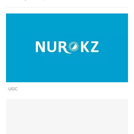
: UGC