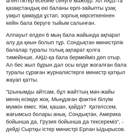
агенттіктер есебіне сенуге мәжбүр. Ал АҚШ-та
қазақстандық екі баланы ерлі-зайыпты ұзақ
уақыт қамауда ұстап, зорлық көрсеткенінен
кейін бала беруге тыйым салынған.
Алпауыт елден 6 мың бала жайында ақпарат
алу да қиын болып тұр. Сондықтан министрлік
балалар туралы толық ақпарат қолға
тимейінше, АҚШ-қа бала бермейміз деп отыр.
Ал бес жыл бұрын дәл осы елде жоғалған бала
туралы сұраған журналистерге министр қатқыл
жауап қатты.
"Шынымды айтсам, бұл жайттың мән-жайы
менің есімде жоқ. Мыңдаған фактіні білуім
мүмкін емес. Кім, қашан, қайда? Қателссем,
жағымсыз болары анық. Сондықтан, Америка
бойынша да, Грузия бойынша да тексереміз", -
дейді Сыртқы істер министрі Ерлан Ыдырысов.