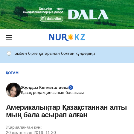
Бізбен бірге қатарынан болған күндеріңіз
ҚОҒАМ
Жұлдыз Кенжегалиева
Қазақ редакциясының басшысы
Америкалықтар Қазақстаннан алты
мың бала асырап алған
Жарияланған күні:
20 желтоқсан 2016, 11:30