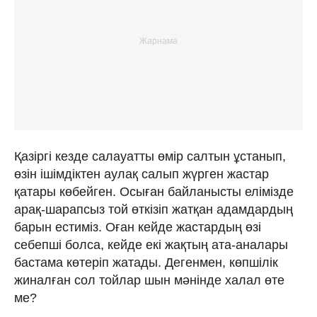
Қазіргі кезде салауатты өмір салтын ұстанып,
өзін ішімдіктен аулақ салып жүрген жастар
қатары көбейген. Осыған байланысты елімізде
арақ-шарапсыз той өткізіп жатқан адамдардың
барын естиміз. Оған кейде жастардың өзі
себепші болса, кейде екі жақтың ата-аналары
бастама көтеріп жатады. Дегенмен, көпшілік
жиналған сол тойлар шын мәнінде халал өте
ме?