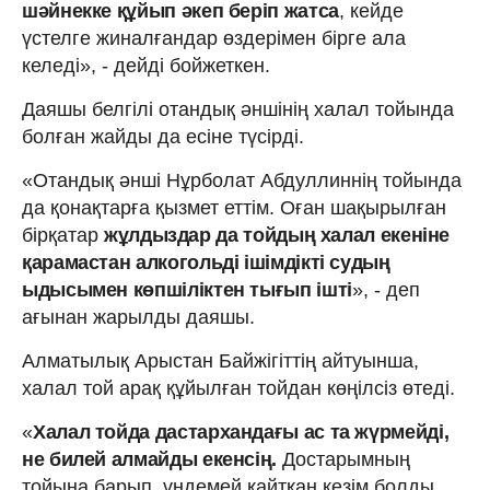
шәйнекке құйып әкеп беріп жатса
, кейде
үстелге жиналғандар өздерімен бірге ала
келеді», - дейді бойжеткен.
Даяшы белгілі отандық әншінің халал тойында
болған жайды да есіне түсірді.
«Отандық әнші Нұрболат Абдуллиннің тойында
да қонақтарға қызмет еттім. Оған шақырылған
бірқатар
жұлдыздар да тойдың халал екеніне
қарамастан алкогольді ішімдікті судың
ыдысымен көпшіліктен тығып ішті
», - деп
ағынан жарылды даяшы.
Алматылық Арыстан Байжігіттің айтуынша,
халал той арақ құйылған тойдан көңілсіз өтеді.
«
Халал тойда дастархандағы ас та жүрмейді,
не билей алмайды екенсің.
Достарымның
тойына барып, үндемей қайтқан кезім болды.