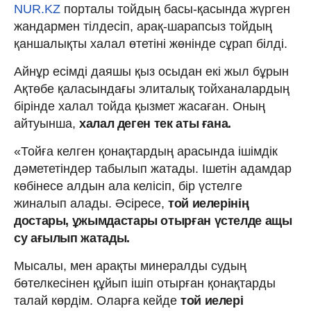
NUR.KZ
порталы тойдың басы-қасында жүрген
жандармен тілдесіп, арақ-шарапсыз тойдың
қаншалықты халал өтетіні жөнінде сұрап білді.
Айнұр есімді даяшы қыз осыдан екі жыл бұрын
Ақтөбе қаласындағы элиталық тойханалардың
бірінде халал тойда қызмет жасаған. Оның
айтуынша,
халал деген тек аты ғана.
«Тойға келген қонақтардың арасында ішімдік
дәмететіндер табылып жатады. Ішетін адамдар
көбінесе алдын ала келісіп, бір үстелге
жиналып алады. Әсіресе,
той иелерінің
достары, ұжымдастары отырған үстелде ащы
су ағылып жатады.
Мысалы, мен арақты минералды судың
бөтелкесінен құйып ішіп отырған қонақтарды
талай көрдім. Оларға кейде
той иелері