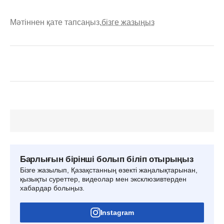
Мәтіннен қате тапсаңыз,
бізге жазыңыз
Барлығын бірінші болып біліп отырыңыз
Бізге жазылып, Қазақстанның өзекті жаңалықтарынан,
қызықты суреттер, видеолар мен эксклюзивтерден
хабардар болыңыз.
Instagram