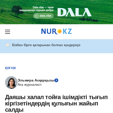
Бізбен бірге қатарынан болған күндеріңіз
ҚОҒАМ
Эльмира Асқарқызы
Аға журналист
Даяшы халал тойға ішімдікті тығып
кіргізетіндердің қулығын жайып
салды