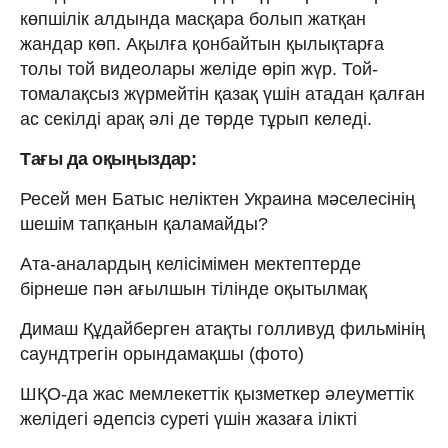
көпшілік алдында масқара болып жатқан
жандар көп. Ақылға қонбайтын қылықтарға
толы той видеолары желіде өріп жүр. Той-
томалақсыз жүрмейтін қазақ үшін атадан қалған
ас секілді арақ әлі де төрде тұрып келеді.
Тағы да оқыңыздар:
Ресей мен Батыс неліктен Украина мәселесінің
шешім тапқанын қаламайды?
Ата-аналардың келісімімен мектептерде
бірнеше пән ағылшын тілінде оқытылмақ
Димаш Құдайберген атақты голливуд фильмінің
саундтрегін орындамақшы (фото)
ШҚО-да жас мемлекеттік қызметкер әлеуметтік
желідегі әдепсіз суреті үшін жазаға ілікті