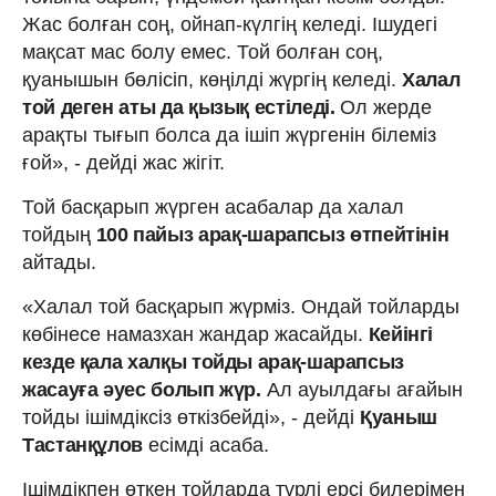
Жас болған соң, ойнап-күлгің келеді. Ішудегі
мақсат мас болу емес. Той болған соң,
қуанышын бөлісіп, көңілді жүргің келеді.
Халал
той деген аты да қызық естіледі.
Ол жерде
арақты тығып болса да ішіп жүргенін білеміз
ғой», - дейді жас жігіт.
Той басқарып жүрген асабалар да халал
тойдың
100 пайыз арақ-шарапсыз өтпейтінін
айтады.
«Халал той басқарып жүрміз. Ондай тойларды
көбінесе намазхан жандар жасайды.
Кейінгі
кезде қала халқы тойды арақ-шарапсыз
жасауға әуес болып жүр.
Ал ауылдағы ағайын
тойды ішімдіксіз өткізбейді», - дейді
Қуаныш
Тастанқұлов
есімді асаба.
Ішімдікпен өткен тойларда түрлі ерсі билерімен