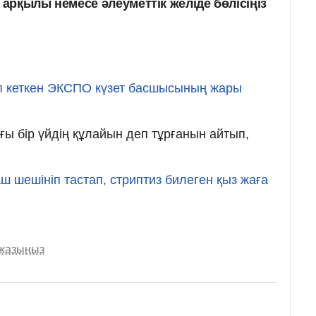
арқылы немесе әлеуметтік желіде бөлісіңіз
 кеткен ЭКСПО күзет басшысының жары
ғы бір үйдің құлайын деп тұрғанын айтып,
ш шешініп тастап, стриптиз билеген қыз жаға
 жазыңыз