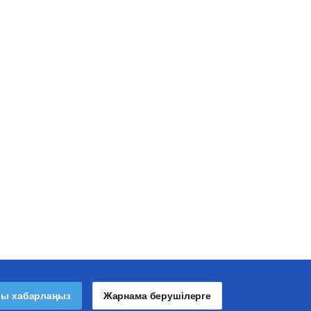
лы хабарлаңыз
Жарнама берушілерге