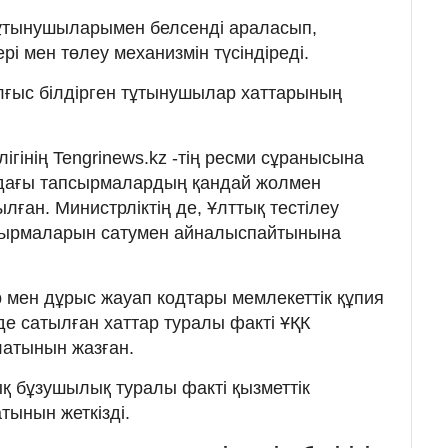
тұтынушыларымен белсенді араласып,
і мен төлеу механизмін түсіндіреді.
лғыс білдірген тұтынушылар хаттарының
ігінің Tengrinews.kz -тің ресми сұранысына
адағы тапсырмалардың қандай жолмен
ылған. Министрліктің де, Ұлттық тестілеу
сырмаларын сатумен айналыспайтынына
.
р мен дұрыс жауап кодтары мемлекеттік құпия
е сатылған хаттар туралы факті ҰҚК
латынын жазған.
қ бұзушылық туралы факті қызметтік
тынын жеткізді.