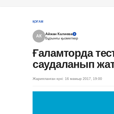
ҚОҒАМ
Айжан Калиева
АК
Бұрынғы қызметкер
Ғаламторда тес
саудаланып жат
Жарияланған күні:
16 мамыр 2017, 19:00