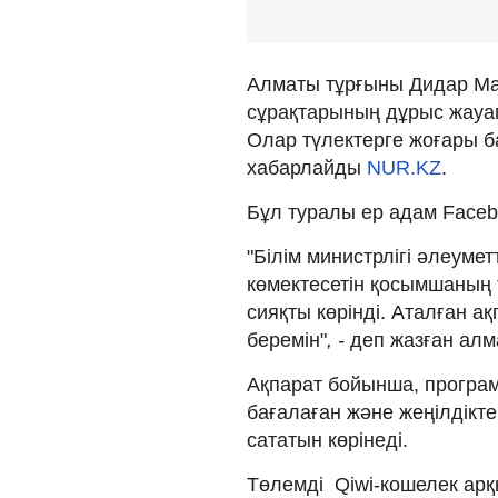
Алматы тұрғыны Дидар Мар
сұрақтарының дұрыс жауа
Олар түлектерге жоғары ба
хабарлайды
NUR.KZ
.
Бұл туралы ер адам Face
"Білім министрлігі әлеумет
көмектесетін қосымшаның 
сияқты көрінді. Аталған а
беремін"
, -
деп жазған алм
Ақпарат бойынша, програ
бағалаған және жеңілдікте
сататын көрінеді.
Төлемді Qiwi-кошелек ар