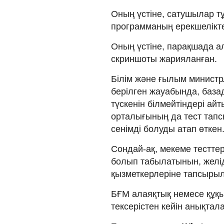
Оның үстіне, сатушылар 
программаның ерекшеліктер
Оның үстіне, парақшада а
скриншоты жарияланған.
Білім және ғылым министрл
берілген жауабында, баз
түскенін білмейтіндері айт
орталығының да тест тап
сенімді болуды атап өткен
Сондай-ақ, мекеме тестте
болып табылатынын, желід
қызметкерлеріне тапсыры
БҒМ алаяқтық немесе құқы
тексерістен кейін анықтала