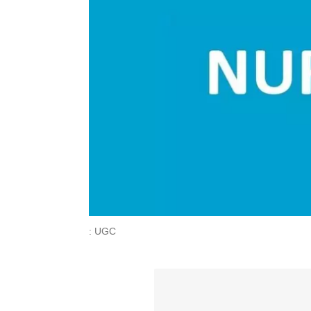
: UGC