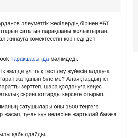
данов әлеуметтік желілердің бірінен ҰБТ
птарын сататын парақшаны жолықтырған.
л жинауға көмектесетін көрінеді деп
book
парақшасында
мәлімдеді.
тік желіде ұлттық тестілеу жүйесін алдауға
тарап жатқанын біле ме? Алаяқтардың ісі
қпаратты зерттеп, шара қолдануға кеңес
атылық скриншоттарды көрсете отырып.
мманың сатушылары оны 1500 теңгеге
р жасап, туған күн иелеріне жартылай бағаға
қылы қабылдайды.