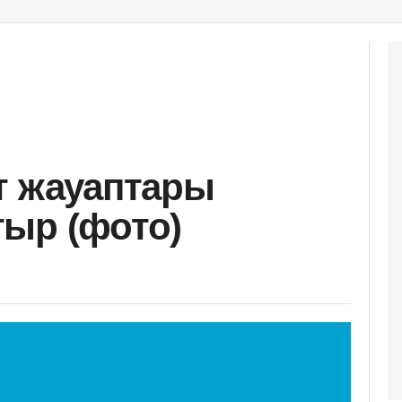
т жауаптары
ыр (фото)