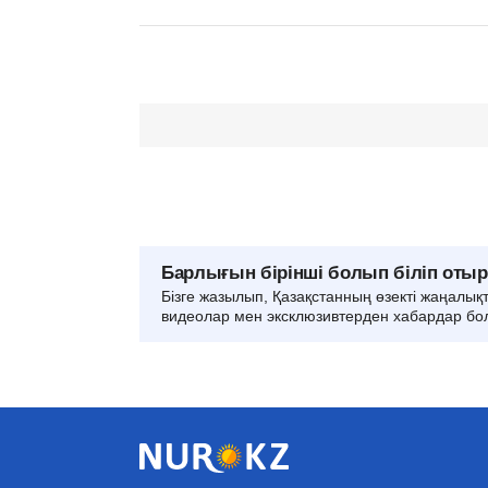
Барлығын бірінші болып біліп оты
Бізге жазылып, Қазақстанның өзекті жаңалық
видеолар мен эксклюзивтерден хабардар бо