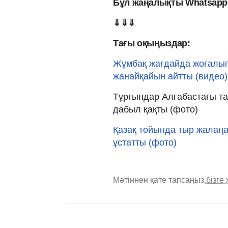
Бұл жаңалықты Whatsapp 
⇓⇓⇓
Тағы оқыңыздар:
Жұмбақ жағдайда жоғалып
жанайқайын айтты (видео)
Тұрғындар Алғабастағы та
дабыл қақты (фото)
Қазақ тойында тыр жалаңа
ұстатты (фото)
Мәтіннен қате тапсаңыз,
бізге