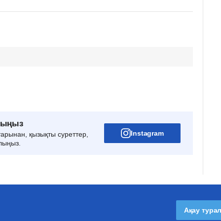
рыңыз
Instagram
тарынан, қызықты суреттер,
лыңыз.
Ақау тура