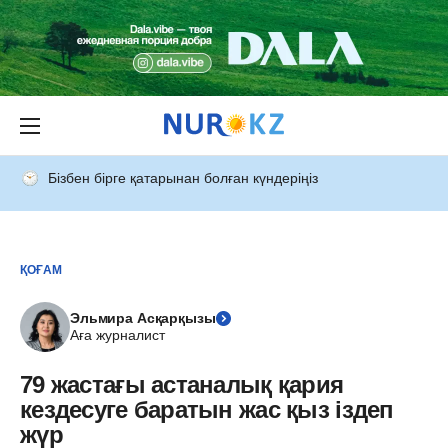
Бізбен бірге қатарынан болған күндеріңіз
ҚОҒАМ
Эльмира Асқарқызы
Аға журналист
79 жастағы астаналық қария
кездесуге баратын жас қыз іздеп
жүр