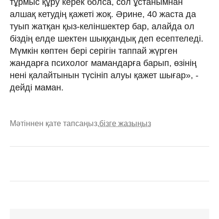
тұрмыс құру керек болса, сол ұстанымнан
алшақ кетудің қажеті жоқ. Әрине, 40 жаста да
туып жатқан қыз-келіншектер бар, алайда ол
біздің елде шектен шыққандық деп есептеледі.
Мүмкін көптен бері серігін таппай жүрген
жандарға психолог мамандарға барып, өзінің
нені қалайтынын түсініп алуы қажет шығар», -
дейді маман.
Мәтіннен қате тапсаңыз,
бізге жазыңыз