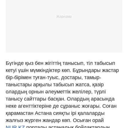
Бүгінде қыз бен жігіттің танысып, тіл табысып
кетуі үшін мүмкіндіктер көп. Бұрындары жастар
бір-бірімен туған-туыс, достары, тамыр-
таныстары арқылы табысып жатса, қазір
олардың орнын әлеуметтік желілер, түрлі
танысу сайттары басқан. Олардың арасында
неке агенттіктеріне де сұраныс жоғары. Соған
қарамастан Астана сияқты ірі қалаларды
жалғыз жүрген жандар көп. Осыған орай
NUR.KZ
порталы астаналық бойдақтардың