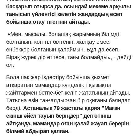
басқарып отырса да, осындай мекеме арқылы
танысып үйленгісі келетін жандардың есеп
бойынша отау тігетінін айтады.
«
Мен, мысалы, болашақ жарымның білімді
болғанын, көп тіл білгенін, жалқау емес,
еңбекқор болғанын қалаймын. Бұл да есеп.
Бірақ жүрек дір етпесе, тағы болмайды», - дейді
ол.
Болашақ жар іздестіру бойынша қызмет
атқаратын мамандар күнделікті қызықты
жайттармен бетпе-бет келіп жататынын айтады.
Татьяна өзін таңғалдырған бір оқиғаны баяндап
берді.
Астаналық 79 жастағы қария "Маған
екінші әйел тауып беріңдер" деп өтініш
айтқанда, мамандар оған қалай жауап берерін
білмей абдырап қалған.