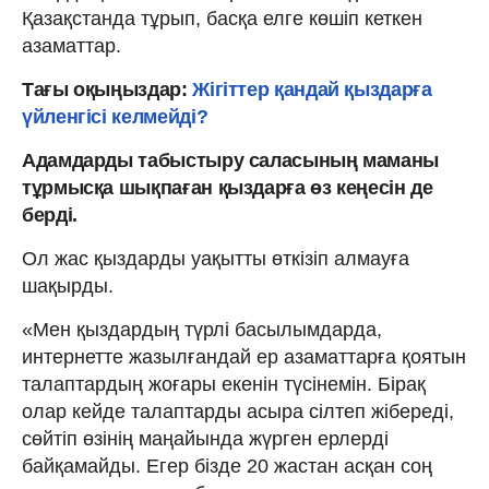
Қазақстанда тұрып, басқа елге көшіп кеткен
азаматтар.
Тағы оқыңыздар:
Жігіттер қандай қыздарға
үйленгісі келмейді?
Адамдарды табыстыру саласының маманы
тұрмысқа шықпаған қыздарға өз кеңесін де
берді.
Ол жас қыздарды уақытты өткізіп алмауға
шақырды.
«Мен қыздардың түрлі басылымдарда,
интернетте жазылғандай ер азаматтарға қоятын
талаптардың жоғары екенін түсінемін. Бірақ
олар кейде талаптарды асыра сілтеп жібереді,
сөйтіп өзінің маңайында жүрген ерлерді
байқамайды. Егер бізде 20 жастан асқан соң