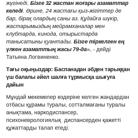
жүгінеді.
Бізге 32 жастан жоғары азаматтар
келеді
. Әрине, 24 жастағы қыз-жігіттер де
бар, бірақ олардың саны аз. Құдайға шүкір,
жастарымыздың мейрамханалар мен
клубтарда, кинода, отырыстарда
танысатыны қуантады.
Бізге тіркелген ең
үлкен азаматтың жасы 79-да
», - дейді
Татьяна Логвиненко.
Тағы оқыңыздар: Баспанадан әбден тарыққан
үш балалы әйел шалға тұрмысқа шығуға
дайын
Мұндай мекемелер өздеріне келген жандардан
отбасы құрамы туралы, сотталмағаны туралы
анықтама, наркодиспансер,
психоневрологиялық диспансерден қажетті
құжаттарды талап етеді.