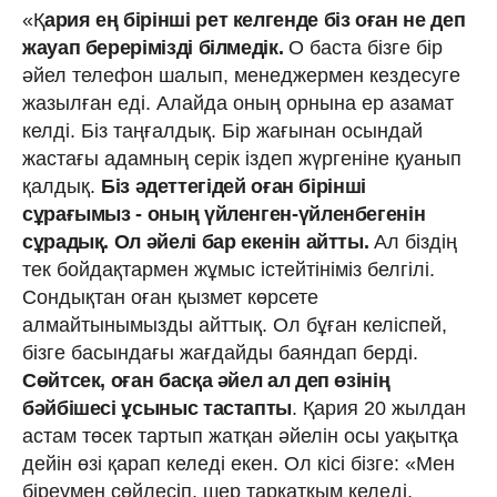
«Қ
ария ең бірінші рет келгенде біз оған не деп
жауап берерімізді білмедік.
О баста бізге бір
әйел телефон шалып, менеджермен кездесуге
жазылған еді. Алайда оның орнына ер азамат
келді. Біз таңғалдық. Бір жағынан осындай
жастағы адамның серік іздеп жүргеніне қуанып
қалдық.
Біз әдеттегідей оған бірінші
сұрағымыз - оның үйленген-үйленбегенін
сұрадық. Ол әйелі бар екенін айтты.
Ал біздің
тек бойдақтармен жұмыс істейтініміз белгілі.
Сондықтан оған қызмет көрсете
алмайтынымызды айттық. Ол бұған келіспей,
бізге басындағы жағдайды баяндап берді.
Сөйтсек, оған басқа әйел ал деп өзінің
бәйбішесі ұсыныс тастапты
. Қария 20 жылдан
астам төсек тартып жатқан әйелін осы уақытқа
дейін өзі қарап келеді екен. Ол кісі бізге: «Мен
біреумен сөйлесіп, шер тарқатқым келеді,