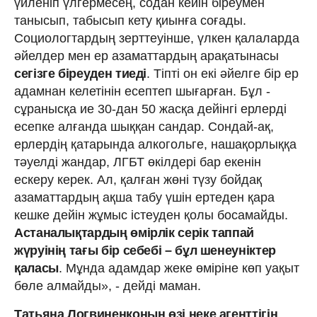
үйленіп үлгермесең, содан кейін біреумен
танысып, табысып кету қиынға соғады.
Социологтардың зерттеуінше, үлкен қалаларда
әйелдер мен ер азаматтардың арақатынасы
сегізге біреуден тиеді
. Тіпті он екі әйелге бір ер
адамнан келетінін есептеп шығарған. Бұл -
сұранысқа ие 30-дан 50 жасқа дейінгі ерлерді
есепке алғанда шыққан сандар. Сондай-ақ,
ерлердің қатарында алкогольге, нашақорлыққа
тәуелді жандар, ЛГБТ өкілдері бар екенін
ескеру керек. Ал, қалған жөні түзу бойдақ
азаматтардың ақша табу үшін ертеден қара
кешке дейін жұмыс істеуден қолы босамайды.
Астаналықтардың өмірлік серік таппай
жүруінің тағы бір себебі – бұл шенеуніктер
қаласы
. Мұнда адамдар жеке өміріне көп уақыт
бөле алмайды», - дейді маман.
Татьяна Логвиненконың өзі неке агенттігін