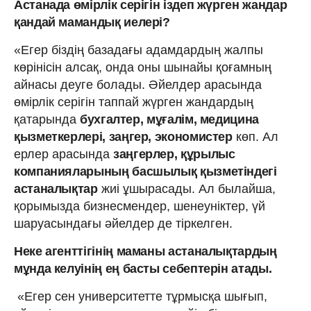
Астанада өмірлік серігін іздеп жүрген жандар
қандай мамандық иелері?
«Егер біздің базадағы адамдардың жалпы
көрінісін алсақ, онда оны шынайы қоғамның
айнасы деуге болады. Әйелдер арасында
өмірлік серігін таппай жүрген жандардың
қатарында
бухгалтер, мұғалім, медицина
қызметкерлері, заңгер, экономистер
көп. Ал
ерлер арасында
заңгерлер, құрылыс
компанияларының басшылық қызметіндегі
астаналықтар
жиі ұшырасады. Ал былайша,
қорымызда бизнесмендер, шенеуніктер, үй
шаруасындағы әйелдер де тіркелген.
Неке агенттігінің маманы астаналықтардың
мұнда келуінің ең басты себептерін атады.
«Егер сен университетте тұрмысқа шығып,