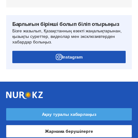
Барлығын бірінші болып біліп отырыңыз
Бізге жазылып, Қазақстанның өзекті жаңалықтарынан,
қызықты суреттер, видеолар мен эксклюзивтерден
хабардар болыңыз.
Instagram
Ақау туралы хабарлаңыз
Жарнама берушілерге