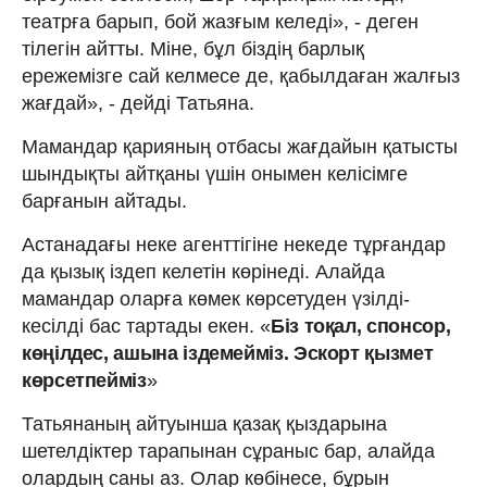
театрға барып, бой жазғым келеді», - деген
тілегін айтты. Міне, бұл біздің барлық
ережемізге сай келмесе де, қабылдаған жалғыз
жағдай», - дейді Татьяна.
Мамандар қарияның отбасы жағдайын қатысты
шындықты айтқаны үшін онымен келісімге
барғанын айтады.
Астанадағы неке агенттігіне некеде тұрғандар
да қызық іздеп келетін көрінеді. Алайда
мамандар оларға көмек көрсетуден үзілді-
кесілді бас тартады екен. «
Біз тоқал, спонсор,
көңілдес, ашына іздемейміз. Эскорт қызмет
көрсетпейміз
»
Татьянаның айтуынша қазақ қыздарына
шетелдіктер тарапынан сұраныс бар, алайда
олардың саны аз. Олар көбінесе, бұрын