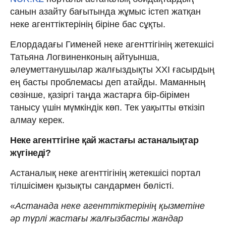
санын азайту бағытында жұмыс істеп жатқан
неке агенттіктерінің біріне бас сұқты.
Елордадағы Гименей неке агенттігінің жетекшісі
Татьяна Логвиненконың айтуынша,
әлеуметтанушылар жалғыздықты ХХІ ғасырдың
ең басты проблемасы деп атайды. Маманның
сөзінше, қазіргі таңда жастарға бір-бірімен
танысу үшін мүмкіндік көп. Тек уақытты өткізіп
алмау керек.
Неке агенттігіне қай жастағы астаналықтар
жүгінеді?
Астаналық неке агенттігінің жетекшісі портал
тілшісімен қызықты сандармен бөлісті.
«
Астанада неке агенттіктерінің қызметіне
әр түрлі жастағы жалғызбасты жандар