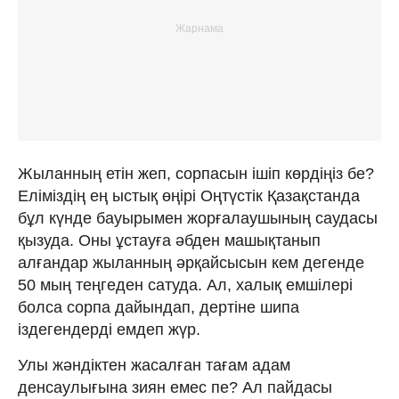
Жыланның етін жеп, сорпасын ішіп көрдіңіз бе?
Еліміздің ең ыстық өңірі Оңтүстік Қазақстанда
бұл күнде бауырымен жорғалаушының саудасы
қызуда. Оны ұстауға әбден машықтанып
алғандар жыланның әрқайсысын кем дегенде
50 мың теңгеден сатуда. Ал, халық емшілері
болса сорпа дайындап, дертіне шипа
іздегендерді емдеп жүр.
Улы жәндіктен жасалған тағам адам
денсаулығына зиян емес пе? Ал пайдасы