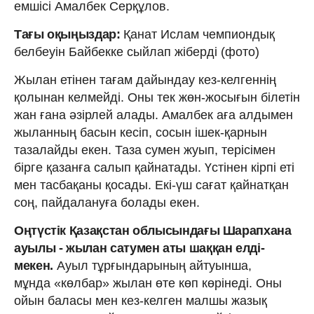
емшісі Амалбек Серқұлов.
Тағы оқыңыздар:
Қанат Ислам чемпиондық
белбеуін Байбекке сыйлап жіберді (фото)
Жылан етінен тағам дайындау кез-келгеннің
қолынан келмейді. Оны тек жөн-жосығын білетін
жан ғана әзірлей алады. Амалбек аға алдымен
жыланның басын кесіп, сосын ішек-қарнын
тазалайды екен. Таза сумен жуып, терісімен
бірге қазанға салып қайнатады. Үстінен кірпі еті
мен тасбақаны қосады. Екі-үш сағат қайнатқан
соң, пайдалануға болады екен.
Оңтүстік Қазақстан облысындағы Шарапхана
ауылы - жылан сатумен аты шаққан елді-
мекен.
Ауыл тұрғындарының айтуынша,
мұнда «көлбар» жылан өте көп көрінеді. Оны
ойын баласы мен кез-келген малшы жазық