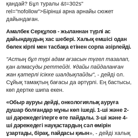
қандай? Бұл туралы &t=302s"
rel="nofollow">Бірінші арна арнайы сюжет
дайындаған.
Амалбек Серқұлов - жыланнан түрлі ас
дайындаудың хас шебері. Халық емшісі одан
бөлек кірпі мен тасбақа етінен сорпа әзірлейді.
"Астың бұл түрі адам ағзасын түгел тазалап,
қан алмасуды реттейді. Ұдайы пайдаланған
жан қатерлі ісікке шалдықпайды"
, - дейді ол.
Сұйық тамақтың бағасы да әртүрлі. Ең бастысы,
көп дертке шипа екен.
«Обыр ауруы дейді, онкологиялық ауруға
душар болғандар мұны көп ішеді. 1-ші және 2-
ші дәрежедегілерге өте пайдалы. 3-ші және 4-
ші дәрежедегі науқастардың сәл өмірін
ұзартады, бірақ, пайдасы қиын
», - дейді халық