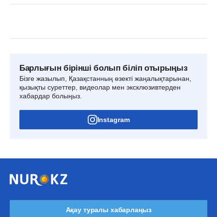
Барлығын бірінші болып біліп отырыңыз
Бізге жазылып, Қазақстанның өзекті жаңалықтарынан,
қызықты суреттер, видеолар мен эксклюзивтерден
хабардар болыңыз.
Instagram
Ақау туралы хабарлаңыз