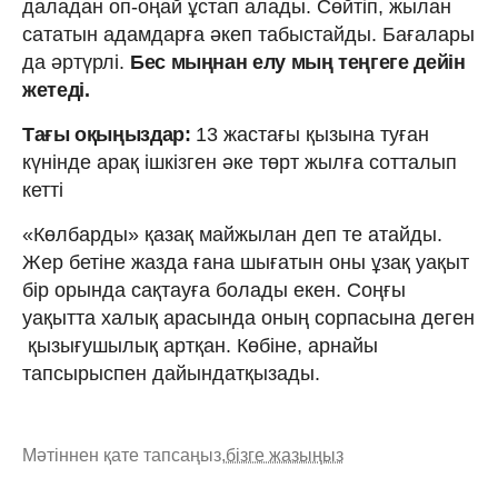
даладан оп-оңай ұстап алады. Сөйтіп, жылан
сататын адамдарға әкеп табыстайды. Бағалары
да әртүрлі.
Бес мыңнан елу мың теңгеге дейін
жетеді.
Тағы оқыңыздар:
13 жастағы қызына туған
күнінде арақ ішкізген әке төрт жылға сотталып
кетті
«Көлбарды» қазақ майжылан деп те атайды.
Жер бетіне жазда ғана шығатын оны ұзақ уақыт
бір орында сақтауға болады екен. Соңғы
уақытта халық арасында оның сорпасына деген
қызығушылық артқан. Көбіне, арнайы
тапсырыспен дайындатқызады.
Мәтіннен қате тапсаңыз,
бізге жазыңыз