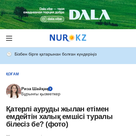
Бізбен бірге қатарынан болған күндеріңіз
ҚОҒАМ
Риза Шайқақ
Бұрынғы қызметкер
Қатерлі ауруды жылан етімен
емдейтін халық емшісі туралы
білесіз бе? (фото)