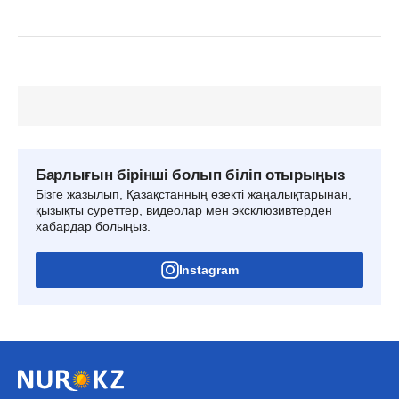
Барлығын бірінші болып біліп отырыңыз
Бізге жазылып, Қазақстанның өзекті жаңалықтарынан,
қызықты суреттер, видеолар мен эксклюзивтерден
хабардар болыңыз.
Instagram