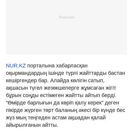
NUR.KZ
порталына хабарласқан
оқырмандардың ішінде түрлі жайттарды бастан
кешіргендер бар. Алайда көлігін сатып,
ақшасын түгел жезөкшелерге жұмсаған жігіт
бұрын соңды естімеген жайтты айтып берді.
"Өмірде барлығын да көріп қалу керек" деген
пікірде жүрген төрт баланың әкесі бір күнде бес
жүз мың теңгеден астам ақшадан қалай
айырылғанын айтты.