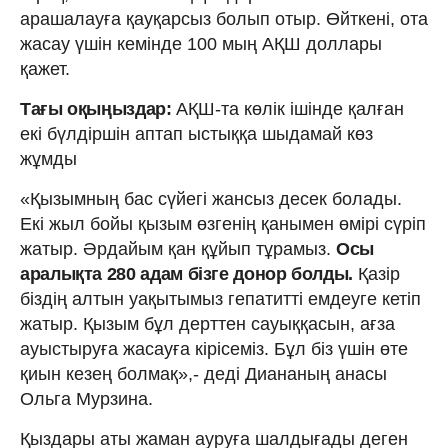
арашалауға қауқарсыз болып отыр. Өйткені, ота
жасау үшін кемінде 100 мың АҚШ доллары
қажет.
Тағы оқыңыздар:
АҚШ-та көлік ішінде қалған
екі бүлдіршін аптап ыстыққа шыдамай көз
жұмды
«Қызымның бас сүйегі жансыз десек болады.
Екі жыл бойы қызым өзгенің қанымен өмірі сүріп
жатыр. Әрдайым қан құйып тұрамыз.
Осы
аралықта 280 адам бізге донор болды.
Қазір
біздің алтын уақытымыз гепатитті емдеуге кетіп
жатыр. Қызым бұл дерттен сауыққасын, ағза
ауыстыруға жасауға кірісеміз. Бұл біз үшін өте
қиын кезең болмақ»,- деді Диананың анасы
Ольга Мурзина.
Қыздары аты жаман ауруға шалдығады деген