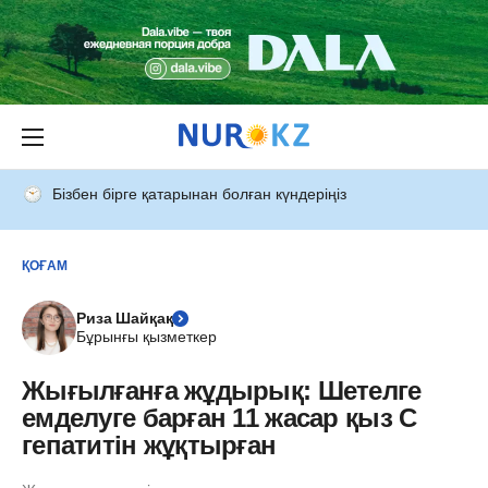
Бізбен бірге қатарынан болған күндеріңіз
ҚОҒАМ
Риза Шайқақ
Бұрынғы қызметкер
Жығылғанға жұдырық: Шетелге
емделуге барған 11 жасар қыз С
гепатитін жұқтырған