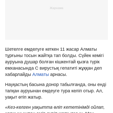
Шетелге емделуге кеткен 11 жасар Алматы
тұрғыны тосын жайтқа тап болды. Сүйек кемігі
ауруына душар болған кішкентай қызға түрік
емханасында С вирустық гепатиті жұққан деп
хабарлайды
Алматы
арнасы.
Науқастың басына донор табылғанда, оны енді
тапқан ауруынан емдеуге тура келіп отыр. Ал,
уақыт өтіп жатыр.
«Кез-келген уақытта өліп кететінімді ойлап,