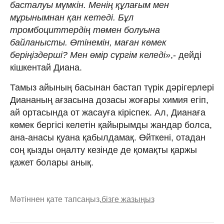
басталуы мүмкін. Менің құлағым мен
мұрынымнан қан кетеді. Бұл
тромбоциттердің төмен болуына
байланысты. Өтінемін, маған көмек
беріңіздерші? Мен өмір сүргім келеді»
,- дейді
кішкентай Диана.
Тамыз айының басынан бастап түрік дәрігерлері
Диананың ағзасына дозасы жоғары химия егіп,
ай ортасында от жасауға кіріспек. Ал, Дианаға
көмек бергісі келетін қайырымды жандар болса,
ана-анасы қуана қабылдамақ. Өйткені, отадан
соң қызды оңалту кезінде де қомақты қаржы
қажет болары анық.
Мәтіннен қате тапсаңыз,
бізге жазыңыз