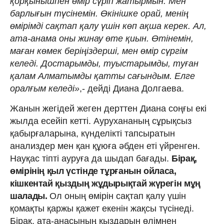
қорқынышпен өмір сүріп жатырмын. Мен
барлығын түсінемін. Өкінішке орай, менің
өмірімді сақтап қалу үшін көп ақша керек. Ал,
ата-анама оны жинау өте қиын. Өтінемін,
маған көмек беріңіздерші, мен өмір сүргім
келеді. Достарымды, туыстарымды, туған
қалам Алматымды қатты сағындым. Елге
оралғым келеді»
,- дейді Диана Долгаева.
Жанын жегідей жеген дерттен Диана соңғы екі
жылда есейіп кетті. Аурухананың сұрықсыз
қабырғаларына, күнделікті тапсыратын
анализдер мен қан құюға әбден еті үйренген.
Науқас тіпті ауруға да шыдап бағады.
Бірақ,
өмірінің қыл үстінде тұрғанын ойласа,
кішкентай қыздың жұдырықтай жүрегін мұң
шалады.
Ол оның өмірін сақтап қалу үшін
қомақты қаржы қажет екенін жақсы түсінеді.
Бірақ, ата-анасының қыздарын өлімнен