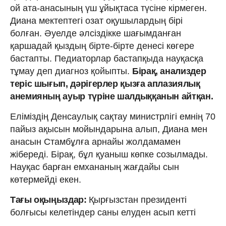
ой ата-анасының үш ұйықтаса түсіне кірмеген.
Диана мектептегі озат оқушылардың бірі
болған. Әуелде әлсіздікке шағымданған
қаршадай қыздың бірте-бірте денесі көгере
бастапты. Педиаторлар бастапқыда науқасқа
тұмау деп диагноз қойыпты.
Бірақ, анализдер
теріс шығып, дәрігерлер қызға аплазиялық
анемияның ауыр түріне шалдыққанын айтқан.
Еліміздің Денсаулық сақтау министрлігі емнің 70
пайыз ақысын мойындарына алып, Диана мен
анасын Стамбұлға арнайы жолдамамен
жібереді. Бірақ, бұл қуаныш көпке созылмады.
Науқас барған емхананың жағдайы сын
көтермейді екен.
Тағы оқыңыздар:
Қырғызстан президенті
болғысы келетіндер саны елуден асып кетті