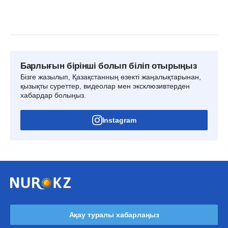
Барлығын бірінші болып біліп отырыңыз
Бізге жазылып, Қазақстанның өзекті жаңалықтарынан,
қызықты суреттер, видеолар мен эксклюзивтерден
хабардар болыңыз.
Instagram
Ақау туралы хабарлаңыз