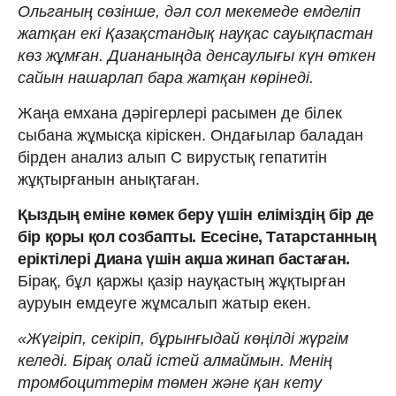
Ольганың сөзінше, дәл сол мекемеде емделіп
жатқан екі Қазақстандық науқас сауықпастан
көз жұмған. Диананыңда денсаулығы күн өткен
сайын нашарлап бара жатқан көрінеді.
Жаңа емхана дәрігерлері расымен де білек
сыбана жұмысқа кіріскен. Ондағылар баладан
бірден анализ алып С вирустық гепатитін
жұқтырғанын анықтаған.
Қыздың еміне көмек беру үшін еліміздің бір де
бір қоры қол созбапты. Есесіне, Татарстанның
еріктілері Диана үшін ақша жинап бастаған.
Бірақ, бұл қаржы қазір науқастың жұқтырған
ауруын емдеуге жұмсалып жатыр екен.
«Жүгіріп, секіріп, бұрынғыдай көңілді жүргім
келеді. Бірақ олай істей алмаймын. Менің
тромбоциттерім төмен және қан кету