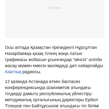
Осы аптада Қазақстан президенті Нұрсұлтан
Назарбаевқа қазақ тілінің жаңа латын
графикасы жобасын ұсынғандар "мінсіз" әліпби
жасау мүмкін емесін мәлімдеді деп хабарлайды
Азаттық
радиосы.
12 қазанда Астанада өткен баспасөз
конференциясында Шаяхметов атындағы
тілдерді дамыту республикалық үйлестіру-
методикалық орталығының директоры Ербол
Тілешов пен Байтұрсынов атындағы тіл білімі