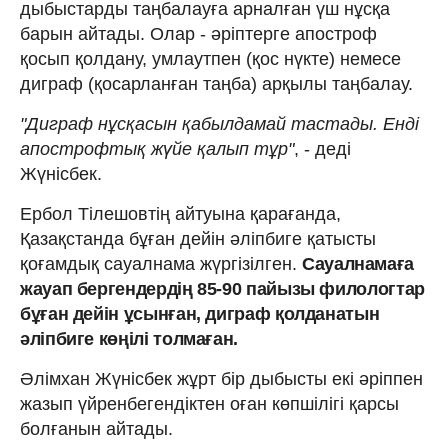
дыбыстарды таңбалауға арналған үш нұсқа
барын айтады. Олар - әріптерге апостроф
қосып қолдану, умлаутпен (қос нүкте) немесе
диграф (қосарланған таңба) арқылы таңбалау.
"Диграф нұсқасын қабылдамай тастады. Енді
апострофтық жүйе қалып тұр"
, - деді
Жүнісбек.
Ербол Тілешовтің айтуына қарағанда,
Қазақстанда бұған дейін әліпбиге қатысты
қоғамдық сауалнама жүргізілген.
Сауалнамаға
жауап бергендердің 85-90 пайызы филологтар
бұған дейін ұсынған, диграф қолданатын
әліпбиге көңілі толмаған.
Әлімхан Жүнісбек жұрт бір дыбысты екі әріппен
жазып үйренбегендіктен оған көпшілігі қарсы
болғанын айтады.