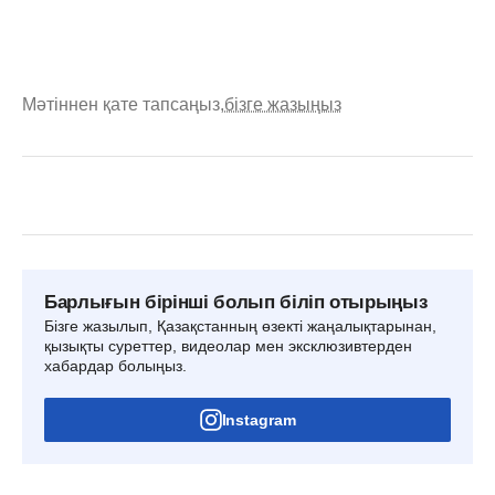
Мәтіннен қате тапсаңыз,
бізге жазыңыз
Барлығын бірінші болып біліп отырыңыз
Бізге жазылып, Қазақстанның өзекті жаңалықтарынан,
қызықты суреттер, видеолар мен эксклюзивтерден
хабардар болыңыз.
Instagram