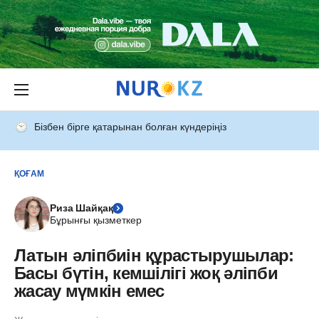
Бізбен бірге қатарынан болған күндеріңіз
ҚОҒАМ
Риза Шайқақ
Бұрынғы қызметкер
Латын әліпбиін құрастырушылар:
Басы бүтін, кемшілігі жоқ әліпби
жасау мүмкін емес