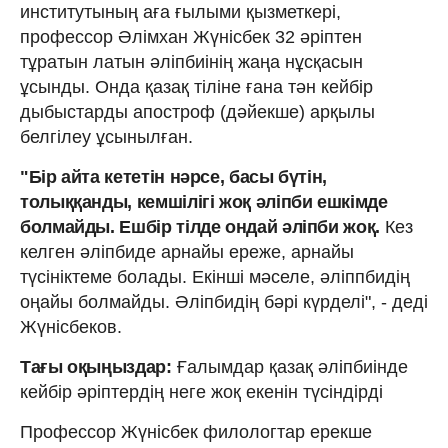
институтының аға ғылыми қызметкері,
профессор Әлімхан Жүнісбек 32 әріптен
тұратын латын әліпбиінің жаңа нұсқасын
ұсынды. Онда қазақ тіліне ғана тән кейбір
дыбыстарды апостроф (дәйекше) арқылы
белгілеу ұсынылған.
"Бір айта кететін нәрсе, басы бүтін,
толыққанды, кемшілігі жоқ әліпби ешкімде
болмайды. Ешбір тілде ондай әліпби жоқ.
Кез
келген әліпбиде арнайы ереже, арнайы
түсініктеме болады. Екінші мәселе, әліппбидің
оңайы болмайды. Әліпбидің бәрі күрделі", - деді
Жүнісбеков.
Тағы оқыңыздар:
Ғалымдар қазақ әліпбиінде
кейбір әріптердің неге жоқ екенін түсіндірді
Профессор Жүнісбек филологтар ерекше