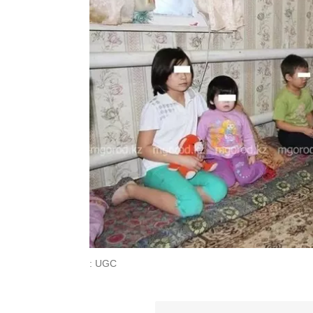
: UGC