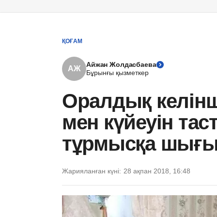
ҚОҒАМ
Айжан Жолдасбаева
АЖ
Бұрынғы қызметкер
Оралдық келінш
мен күйеуін таст
тұрмысқа шығып
Жарияланған күні:
28 ақпан 2018, 16:48