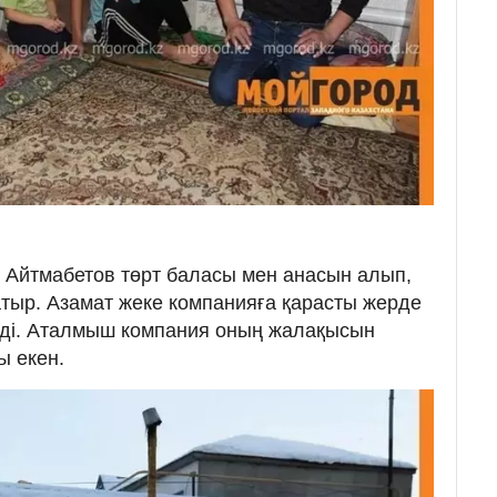
м Айтмабетов төрт баласы мен анасын алып,
тыр. Азамат жеке компанияға қарасты жерде
йді. Аталмыш компания оның жалақысын
ы екен.