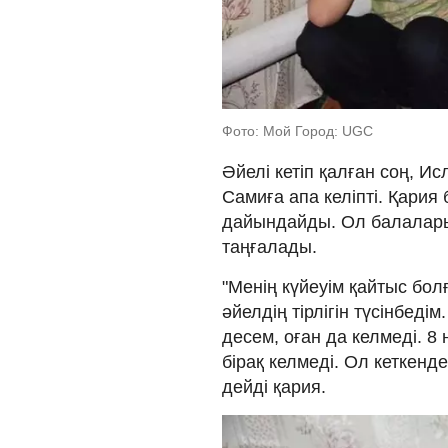
Фото: Мой Город: UGC
Әйелі кетіп қалған соң, 
Самиға апа келіпті. Қария
дайындайды. Ол балаларын 
таңғалады.
"Менің күйеуім қайтыс бол
әйелдің тірлігін түсінбед
десем, оған да келмеді. 8
бірақ келмеді. Ол кеткенд
дейді қария.