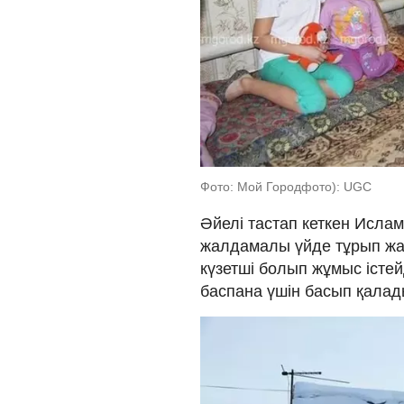
Фото: Мой Городфото): UGC
Әйелі тастап кеткен Исла
жалдамалы үйде тұрып жа
күзетші болып жұмыс істе
баспана үшін басып қалад