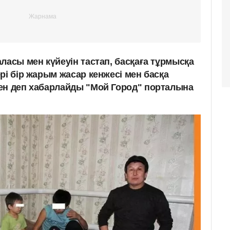
ласы мен күйеуін тастап, басқаға тұрмысқа
рі бір жарым жасар кенжесі мен басқа
ен деп хабарлайды "Мой Город" порталына