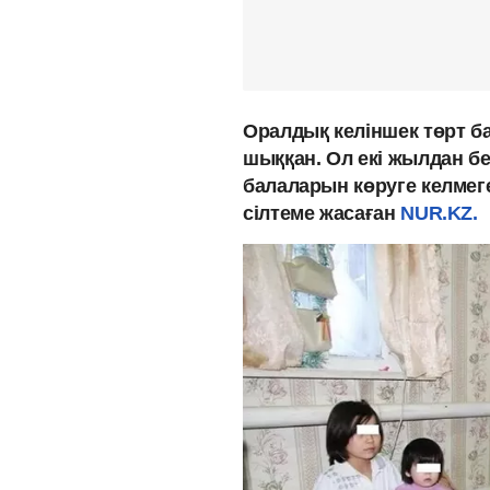
Оралдық келіншек төрт ба
шыққан. Ол екі жылдан бе
балаларын көруге келмег
сілтеме жасаған
NUR.KZ.