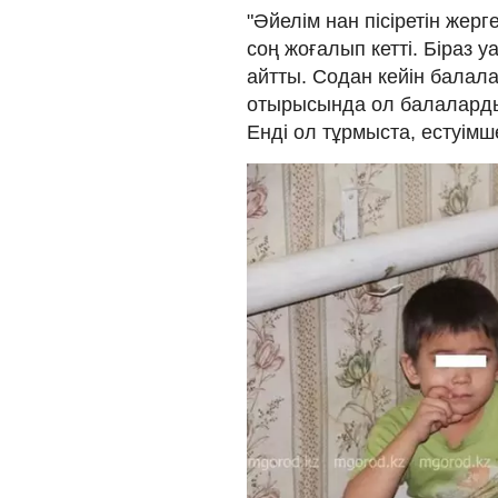
"Әйелім нан пісіретін жер
соң жоғалып кетті. Біраз 
айтты. Содан кейін балал
отырысында ол балаларды е
Енді ол тұрмыста, естуімше