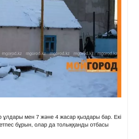
 ұлдары мен 7 және 4 жасар қыздары бар. Екі
кетпес бұрын, олар да толыққанды отбасы