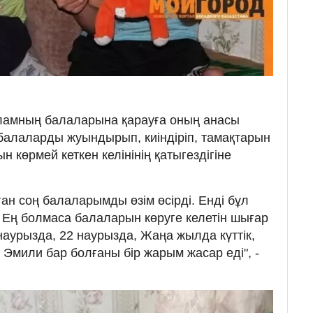
Исламның балаларына қарауға оның анасы
 балаларды жуындырып, киіндіріп, тамақтарын
көрмей кеткен келінінің қатыгездігіне
ған соң балаларымды өзім өсірді. Енді бұл
ім. Ең болмаса балаларын көруге келетін шығар
 наурызда, 22 наурызда, Жаңа жылда күттік,
е Эмили бар болғаны бір жарым жасар еді", -