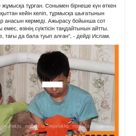
ге жұмысқа тұрған. Сонымен бірнеше күн өткен
уақыттан кейін келіп, тұрмысқа шығатынын
ар анасын көрмеді. Ажырасу бойынша сот
мес, өзінің сүіктісін таңдайтынын айтты.
, тағы да бала туып алған", - дейді Ислам.