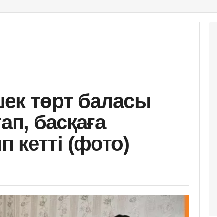
ек төрт баласы
ап, басқаға
 кетті (фото)