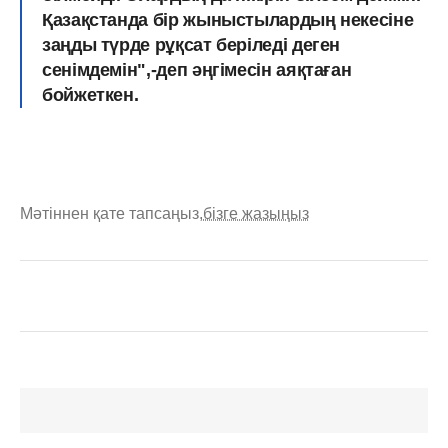
Қазақстанда бір жыныстылардың некесіне
заңды түрде рұқсат беріледі деген
сенімдемін",-деп әңгімесін аяқтаған
бойжеткен.
Мәтіннен қате тапсаңыз,
бізге жазыңыз