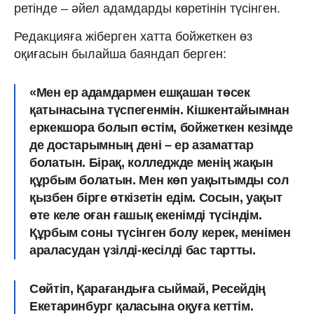
ретінде – әйел адамдарды көретінін түсінген.
Редакцияға жіберген хатта бойжеткен өз
оқиғасын былайша баяндап берген:
«Мен ер адамдармен ешқашан төсек
қатынасына түспегенмін. Кішкентайымнан
еркекшора болып өстім, бойжеткен кезімде
де достарымның дені – ер азаматтар
болатын. Бірақ, колледжде менің жақын
құрбым болатын. Мен көп уақытымды сол
қызбен бірге өткізетін едім. Сосын, уақыт
өте келе оған ғашық екенімді түсіндім.
Құрбым соны түсінген болу керек, менімен
араласудан үзілді-кесілді бас тартты.
Сөйтіп, Қарағандыға сыймай, Ресейдің
Екетаринбург қаласына оқуға кеттім.