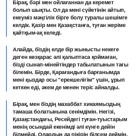
Бірақ, бәрі мен ойлағаннан да керемет
болып шықты. Ол да мені сүйетінін айтып,
екеуміз мәңгілік бірге болу туралы шешімге
келдік. Қазір мен Қазақстанға, туған жеріме
қайтқым-ақ келеді.
Алайда, біздің елде бір жынысты некеге
деген көзқарас әлі қалыптаса қоймаған,
бізді сынап-мінейтіндер табылатынын тағы
білемін. Бірде, Қарағандыға барғанымда
мені қыздар осы "ерекшелігім" үшін, ұрып
кеткен еді, әкем де менен теріс айналды.
Бірақ, мен біздің махаббат хикаямыздың
тамаша болатынына сенімдімін.
Негізі,
Қазақстандағы, Ресейдегі туған-туыстарым
менің осындай екенімді әлі күнге дейін
білмейді. Олардың да пікірін білсем деймін.