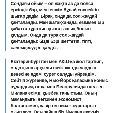
Сондағы ойым – ол жақта аз да болса
еркіндік бар, мені ешкім бұлай сөкпейтін
шығар дедім. Бірақ, онда да сол жағдай
қайталанды. Мен жатақханада, өзіммен бір
қабатта тұратын қызға ғашық болып
қалдым. Онда да тура сол жағдай
қайталанды: бізді бәрі шеттетіп, тіпті,
сәлемдесуден қалды.
Екатеринбургтан мен АҚШ-қа жол тартып,
онда қына арқылы нәзік жандылардың
денесіне әдемі сурет салуды үйрендім.
Сөйтіп жүргенде, Нью-Йорк қаласына қоныс
аудардым, онда мен Белорусиядан келген
Милана есімді қызбен таныстым
. Оның
мамандығы негізінен экономист
болғанымен, қазір ол визаж курстарын
оқып жүр. Осылайша біз Милана екеуміз