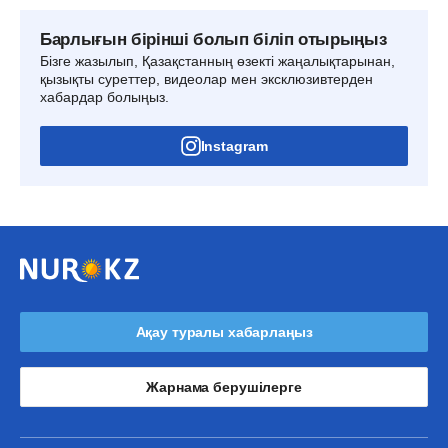
Барлығын бірінші болып біліп отырыңыз
Бізге жазылып, Қазақстанның өзекті жаңалықтарынан,
қызықты суреттер, видеолар мен эксклюзивтерден
хабардар болыңыз.
Instagram
Ақау туралы хабарлаңыз
Жарнама берушілерге