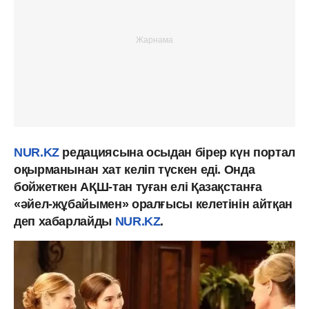
NUR.KZ
редациясына осыдан бірер күн портал
оқырманынан хат келіп түскен еді. Онда
бойжеткен АҚШ-тан туған елі Қазақстанға
«әйел-жұбайымен» оралғысы келетінін айтқан
деп хабарлайды
NUR.KZ
.