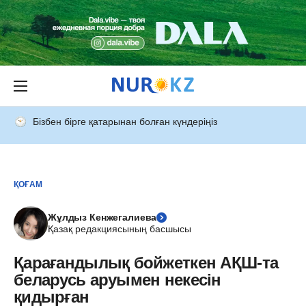
Бізбен бірге қатарынан болған күндеріңіз
ҚОҒАМ
Жұлдыз Кенжегалиева
Қазақ редакциясының басшысы
Қарағандылық бойжеткен АҚШ-та
беларусь аруымен некесін
қидырған