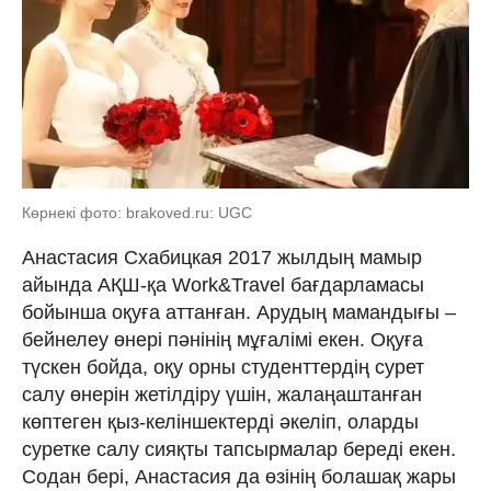
Көрнекі фото: brakoved.ru: UGC
Анастасия Схабицкая 2017 жылдың мамыр
айында АҚШ-қа Work&Travel бағдарламасы
бойынша оқуға аттанған. Арудың мамандығы –
бейнелеу өнері пәнінің мұғалімі екен. Оқуға
түскен бойда, оқу орны студенттердің сурет
салу өнерін жетілдіру үшін, жалаңаштанған
көптеген қыз-келіншектерді әкеліп, оларды
суретке салу сияқты тапсырмалар береді екен.
Содан бері, Анастасия да өзінің болашақ жары