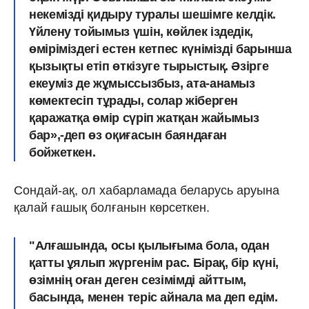
некемізді қидыру туралы шешімге келдік.
Үйлену тойымыз үшін, көйлек іздедік,
өміріміздегі естен кетпес күнімізді барынша
қызықты етіп өткізуге тырыстық. Әзірге
екеуміз де жұмыссызбыз, ата-анамыз
көмектесіп тұрады, солар жіберген
қаражатқа өмір сүріп жатқан жайымыз
бар»,-деп өз оқиғасын баяндаған
бойжеткен.
Сондай-ақ, ол хабарламада беларусь аруына
қалай ғашық болғанын көрсеткен.
"Алғашында, осы қылығыма бола, одан
қатты ұялып жүргенім рас. Бірақ, бір күні,
өзімнің оған деген сезімімді айттым,
басында, менен теріс айнала ма деп едім.