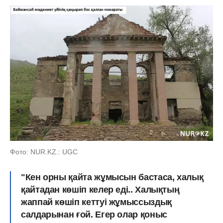
Фото: NUR.KZ.: UGC
"Кен орны қайта жұмысын бастаса, халық
қайтадан көшіп келер еді.. Халықтың
жаппай көшіп кеттуі жұмыссыздық
салдарынан ғой. Егер олар қоныс