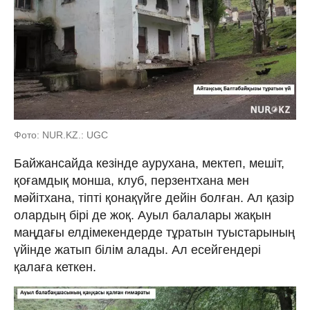
Фото: NUR.KZ.: UGC
Байжансайда кезінде аурухана, мектеп, мешіт,
қоғамдық монша, клуб, перзентхана мен
мәйітхана, тіпті қонақүйге дейін болған. Ал қазір
олардың бірі де жоқ. Ауыл балалары жақын
маңдағы елдімекендерде тұратын туыстарының
үйінде жатып білім алады. Ал есейгендері
қалаға кеткен.