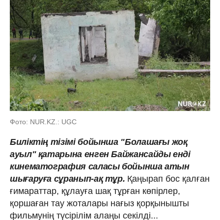
Фото: NUR.KZ.: UGC
Биліктің тізімі бойынша "Болашағы жоқ
ауыл" қатарына енген Байжансайды енді
кинематография саласы бойынша атын
шығаруға сұранып-ақ тұр.
Қаңырап бос қалған
ғимараттар, құлауға шақ тұрған көпірлер,
қоршаған тау жоталары нағыз қорқынышты
фильмyнің түсірілім алаңы секілді...