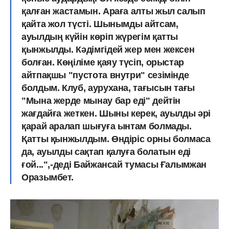
қалған жастамын. Араға алты жыл салып
қайта жол түсті. Шынымды айтсам,
ауылдың күйін көріп жүрегім қатты
қынжылды. Кәдімгідей жер мен жексен
болған. Көңіліме қаяу түсіп, орыстар
айтпақшы "пустота внутри" сезімінде
болдым. Клуб, аурухана, тағысын тағы
"Мына жерде мынау бар еді" дейтін
жағдайға жеткен. Шыны керек, ауылды әрі
қарай аралап шығуға ынтам болмады.
Қатты қынжылдым. Өндіріс орны болмаса
да, ауылды сақтап қалуға болатын еді
ғой...",-деді Байжансай тумасы Ғалымжан
Оразымбет.