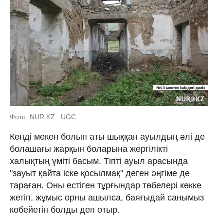
Фото: NUR.KZ.: UGC
Кенді мекен болып аты шыққан ауылдың әлі де
болашағы жарқын боларына жергілікті
халықтың үміті басым. Тіпті ауыл арасында
"зауыт қайта іске қосылмақ" деген әңгіме де
тараған. Оны естіген тұрғындар төбелері көкке
жетіп, жұмыс орны ашылса, баяғыдай санымыз
көбейетін болды деп отыр.