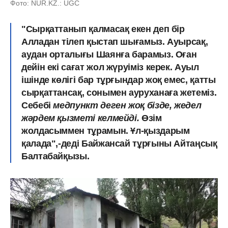
Фото: NUR.KZ.: UGC
"Сырқаттанып қалмасақ екен деп бір
Алладан тілеп қыстап шығамыз. Ауырсақ,
аудан орталығы Шаянға барамыз. Оған
дейін екі сағат жол жүруіміз керек. Ауыл
ішінде көлігі бар тұрғындар жоқ емес, қатты
сырқаттансақ, сонымен ауруханаға жетеміз.
Себебі
медпункт деген жоқ бізде, жедел
жәрдем қызметі келмейді.
Өзім
жолдасыммен тұрамын. Ұл-қыздарым
қалада",-деді Байжансай тұрғыны Айтаңсық
Балтабайқызы.