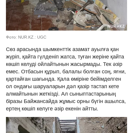
Фото: NUR.KZ.: UGC
Сөз арасында шымкенттік азамат ауылға қан
жүріп, қайта гүлденіп жатса, туған жеріне қайта
көшіп келуді ойлайтынын жасырмады. Тек әзір
емес. Отбасын құрып, балалы болған соң, яғни,
қартайған шағында. Қала өміріне бейімделген
ол ондағы шаруаларын дәл қазір тастап кете
алмайтынын жеткізді. Ал сыныптастарының
біразы Байжансайда жұмыс орны бүгін ашылса,
ертең көшіп келуге әзір екенін айтты.