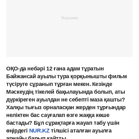
ОҚО-да небәрі 12 ғана адам тұратын
Байжансай ауылы тура қорқынышты фильм
түсіруге сұранып тұрған мекен. Кезінде
Мәскеудің тікелей бақылауында болып, аты
дүркіреген ауылдан не себепті маза қашты?
Халқы тығыз орналасқан жерден тұрғындар
неліктен бас сауғалап өзге жаққа көше
бастады? Бұл сұрақтарға жауап табу үшін
өңірдегі
NUR.KZ
тілшісі аталған ауылға
арнайы барып қайтты.