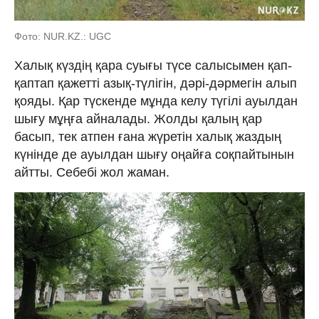
Фото: NUR.KZ.: UGC
Халық күздің қара суығы түсе салысымен қап-
қаптап қажетті азық-түлігін, дәрі-дәрмегін алып
қояды. Қар түскенде мұнда келу түгілі ауылдан
шығу мұңға айналады. Жолды қалың қар
басып, тек атпен ғана жүретін халық жаздың
күнінде де ауылдан шығу оңайға соқпайтынын
айтты. Себебі жол жаман.