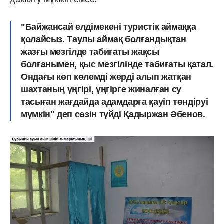
"Байжансай елдімекені туристік аймаққа
қолайсыз. Таулы аймақ болғандықтан
жазғы мезгілде табиғаты жақсы
болғанымен, қыс мезгілінде табиғаты қатал.
Ондағы көп көлемді жерді алып жатқан
шахтаның үңгірі, үңгірге жиналған су
тасыған жағдайда адамдарға қауіп төндіруі
мүмкін" деп сөзін түйді Қадыржан Әбенов.