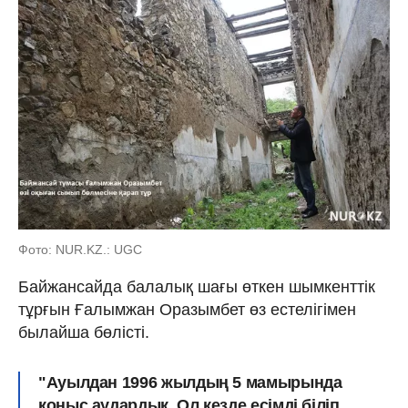
Фото: NUR.KZ.: UGC
Байжансайда балалық шағы өткен шымкенттік
тұрғын Ғалымжан Оразымбет өз естелігімен
былайша бөлісті.
"Ауылдан 1996 жылдың 5 мамырында
қоныс аудардық. Ол кезде есімді біліп