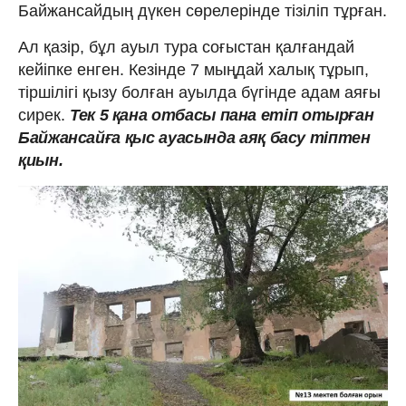
Байжансайдың дүкен сөрелерінде тізіліп тұрған.
Ал қазір, бұл ауыл тура соғыстан қалғандай
кейіпке енген. Кезінде 7 мыңдай халық тұрып,
тіршілігі қызу болған ауылда бүгінде адам аяғы
сирек.
Тек 5 қана отбасы пана етіп отырған
Байжансайға қыс ауасында аяқ басу тіптен
қиын.