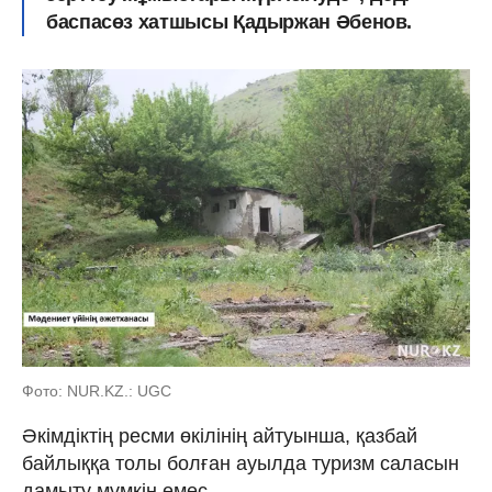
баспасөз хатшысы Қадыржан Әбенов.
Фото: NUR.KZ.: UGC
Әкімдіктің ресми өкілінің айтуынша, қазбай
байлыққа толы болған ауылда туризм саласын
дамыту мүмкін емес.