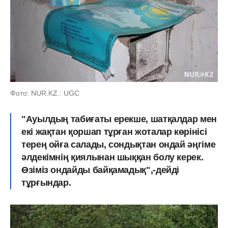
Фото: NUR.KZ.: UGC
"Ауылдың табиғаты ерекше, шатқалдар мен
екі жақтан қоршап тұрған жоталар көрінісі
терең ойға салады, сондықтан ондай әңгіме
әлдекімнің қиялынан шыққан болу керек.
Өзіміз ондайды байқамадық",-дейді
тұрғындар.