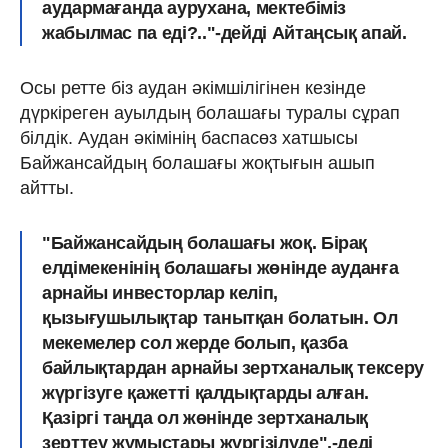
аудармағанда аурухана, мектебіміз
жабылмас па еді?.."-дейді Айтаңсық апай.
Осы ретте біз аудан әкімшілігінен кезінде
дүркіреген ауылдың болашағы туралы сұрап
білдік. Аудан әкімінің баспасөз хатшысы
Байжансайдың болашағы жоқтығын ашып
айтты.
"Байжансайдың болашағы жоқ. Бірақ
елдімекенінің болашағы жөнінде ауданға
арнайы инвесторлар келіп,
қызығушылықтар танытқан болатын. Ол
мекемелер сол жерде болып, қазба
байлықтардан арнайы зертханалық тексеру
жүргізуге қажетті қалдықтарды алған.
Қазіргі таңда ол жөнінде зертханалық
зерттеу жұмыстары жүргізілуде",-деді