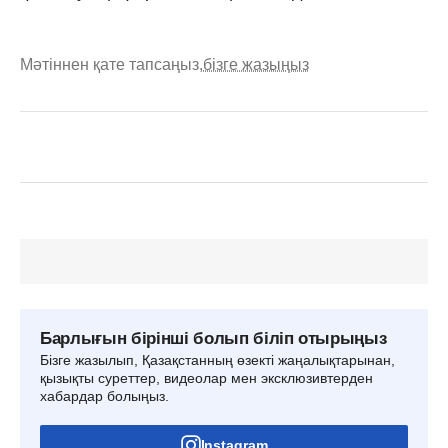
Мәтіннен қате тапсаңыз,
бізге жазыңыз
Барлығын бірінші болып біліп отырыңыз
Бізге жазылып, Қазақстанның өзекті жаңалықтарынан,
қызықты суреттер, видеолар мен эксклюзивтерден
хабардар болыңыз.
Instagram