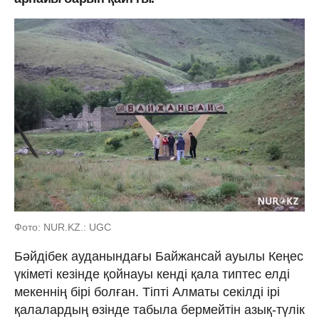
Фото: NUR.KZ.: UGC
Бәйдібек ауданындағы Байжансай ауылы Кеңес
үкіметі кезінде қойнауы кенді қала типтес елді
мекеннің бірі болған. Тіпті Алматы секілді ірі
қалалардың өзінде табыла бермейтін азық-түлік