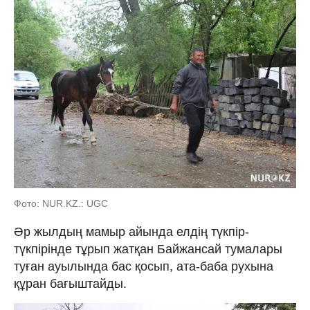
Фото: NUR.KZ.: UGC
Әр жылдың мамыр айында елдің түкпір-
түкпірінде тұрып жатқан Байжансай тумалары
туған ауылында бас қосып, ата-баба рухына
құран бағыштайды.