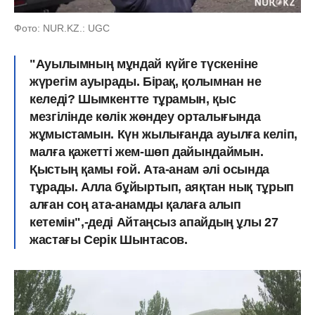
Фото: NUR.KZ.: UGC
"Ауылымның мұндай күйге түскеніне
жүрегім ауырады. Бірақ, қолымнан не
келеді? Шымкентте тұрамын, қыс
мезгілінде көлік жөндеу орталығында
жұмыстамын. Күн жылығанда ауылға келіп,
малға қажетті жем-шөп дайындаймын.
Қыстың қамы ғой. Ата-анам әлі осында
тұрады. Алла бұйыртып, аяқтан нық тұрып
алған соң ата-анамды қалаға алып
кетемін",-деді Айтаңсыз апайдың ұлы 27
жастағы Серік Шынтасов.