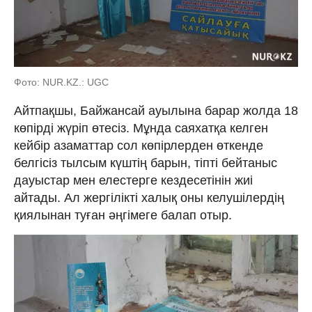
Фото: NUR.KZ.: UGC
Айтпақшы, Байжансай ауылына барар жолда 18
көпірді жүріп өтесіз. Мұнда саяхатқа келген
кейбір азаматтар сол көпірлерден өткенде
белгісіз тылсым күштің барын, тіпті бейтаныс
дауыстар мен елестерге кездесетінін жиі
айтады. Ал жергілікті халық оны келушілердің
қиялынан туған әңгімеге балап отыр.