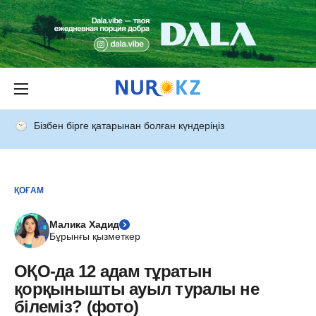
Бізбен бірге қатарынан болған күндеріңіз
ҚОҒАМ
Малика Хадид
Бұрынғы қызметкер
ОҚО-да 12 адам тұратын
қорқынышты ауыл туралы не
білеміз? (фото)