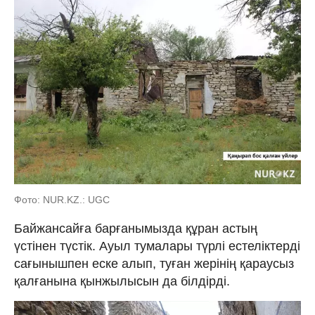
Фото: NUR.KZ.: UGC
Байжансайға барғанымызда құран астың
үстінен түстік. Ауыл тумалары түрлі естеліктерді
сағынышпен еске алып, туған жерінің қараусыз
қалғанына қынжылысын да білдірді.