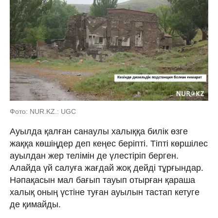
Фото: NUR.KZ.: UGC
Ауылда қалған санаулы халыққа билік өзге
жаққа көшіңдер деп кеңес беріпті. Тіпті көршілес
ауылдан жер телімін де үлестіріп берген.
Алайда үй салуға жағдай жоқ дейді тұрғындар.
Нәпақасын мал бағып тауып отырған қараша
халық оның үстіне туған ауылын тастап кетуге
де қимайды.