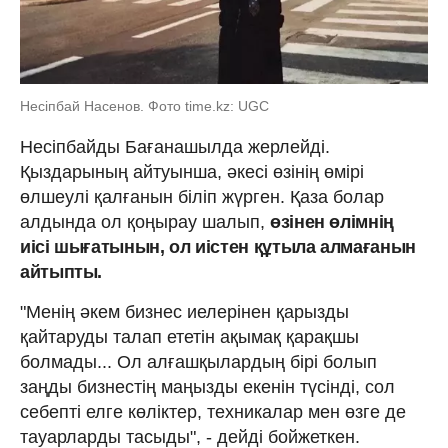
Несіпбай Насенов. Фото time.kz: UGC
Несіпбайды Бағанашылда жерлейді.
Қыздарының айтуынша, әкесі өзінің өмірі
өлшеулі қалғанын біліп жүрген. Қаза болар
алдында ол қоңырау шалып,
өзінен өлімнің
иісі шығатынын, ол иістен құтыла алмағанын
айтыпты.
"Менің әкем бизнес иелерінен қарызды
қайтаруды талап ететін ақымақ қарақшы
болмады... Ол алғашқылардың бірі болып
заңды бизнестің маңызды екенін түсінді, сол
себепті елге көліктер, техникалар мен өзге де
тауарларды тасыды", - дейді бойжеткен.