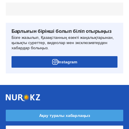
Барлығын бірінші болып біліп отырыңыз
Бізге жазылып, Қазақстанның өзекті жаңалықтарынан,
қызықты суреттер, видеолар мен эксклюзивтерден
хабардар болыңыз.
Instagram
Ақау туралы хабарлаңыз