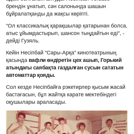
брендін ұнатып, сән салонында шашын
бұйралатқанды да жақсы көріпті.
"Ол классикалық қарақшылар қатарынан болса,
атыс ұйымдастырып, шансон тыңдайтын еді", -
дейді Гузяль.
Кейін Несіпбай "Сары-Арқа" кинотеатрының
қасында
вафли өндіретін цех ашып, Горький
атындағы саябақта газдалған сусын сататын
автоматтар қояды.
Сол кезде Несіпбайға рэкетирлер қысым жасай
бастағасын, бұл жайтқа карате мектебіндегі
оқушылары араласады.