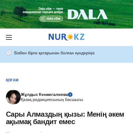
Бізбен бірге қатарынан болған күндеріңіз
ҚОҒАМ
Жұлдыз Кенжегалиева
Қазақ редакциясының басшысы
Сары Алмаздың қызы: Менің әкем
ақымақ бандит емес