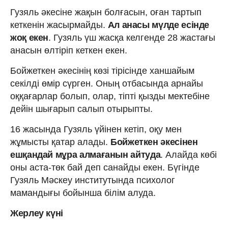
Гузяль әкесіне жақын болғасын, оған тартып
кеткенін жасырмайды.
Ал анасы мүлде есінде
жоқ екен
. Гузяль үш жасқа келгенде 28 жастағы
анасын өлтіріп кеткен екен.
Бойжеткен әкесінің көзі тірісінде ханшайым
секілді өмір сүрген. Оның отбасында арнайы
оққағарлар болып, олар, тіпті қызды мектебіне
дейін шығарып салып отырыпты.
16 жасында Гузяль үйінен кетіп, оқу мен
жұмысты қатар алады.
Бойжеткен әкесінен
ешқандай мұра алмағанын айтуда
. Алайда көбі
оны аста-төк бай деп санайды екен. Бүгінде
Гузяль Мәскеу институтында психолог
мамандығы бойынша білім алуда.
Жерлеу күні