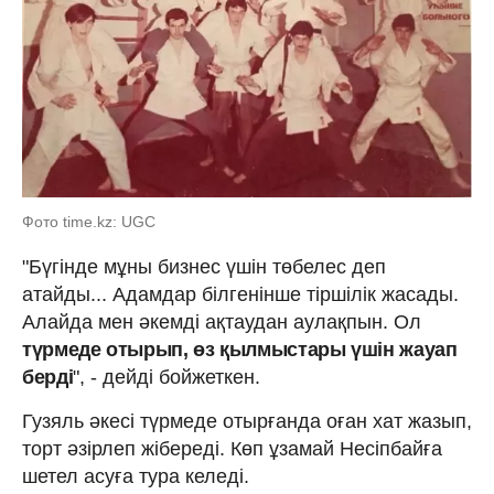
Фото time.kz: UGC
"Бүгінде мұны бизнес үшін төбелес деп
атайды... Адамдар білгенінше тіршілік жасады.
Алайда мен әкемді ақтаудан аулақпын. Ол
түрмеде отырып, өз қылмыстары үшін жауап
берді
", - дейді бойжеткен.
Гузяль әкесі түрмеде отырғанда оған хат жазып,
торт әзірлеп жібереді. Көп ұзамай Несіпбайға
шетел асуға тура келеді.