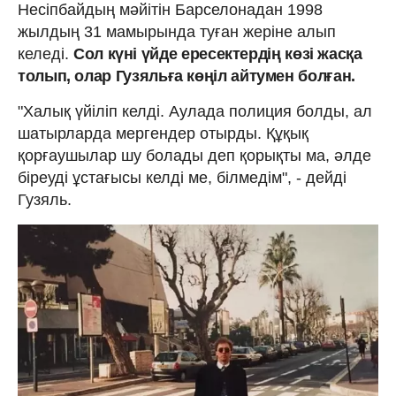
Несіпбайдың мәйітін Барселонадан 1998
жылдың 31 мамырында туған жеріне алып
келеді.
Сол күні үйде ересектердің көзі жасқа
толып, олар Гузяльға көңіл айтумен болған.
"Халық үйіліп келді. Аулада полиция болды, ал
шатырларда мергендер отырды. Құқық
қорғаушылар шу болады деп қорықты ма, әлде
біреуді ұстағысы келді ме, білмедім", - дейді
Гузяль.