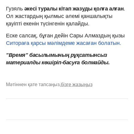
Гузяль
әкесі туралы кітап жазуды қолға алған
.
Ол жастардың қылмыс әлемі қаншалықты
қауіпті екенін түсінгенін қалайды.
Еске салсақ, бұған дейін Сары Алмаздың қызы
Ситораға қарсы мәлімдеме жасаған болатын.
"Время" басылымының рұқсатынсыз
материалды көшіріп-басуға болмайды.
Мәтіннен қате тапсаңыз,
бізге жазыңыз