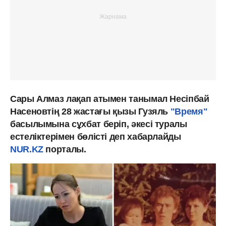
Сары Алмаз лақап атымен танымал Несіпбай
Насеновтің 28 жастағы қызы Гузяль
"Время"
басылымына сұхбат беріп, әкесі туралы
естеліктерімен бөлісті деп хабарлайды
NUR.KZ
порталы.