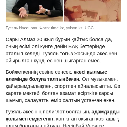
Гузяль Насенова. Фото: time.kz, yvison.kz: UGC
Сары Алмаз 20 жыл бұрын қайтыс болса да,
оның есімі әлі күнге дейін БАҚ беттерінде
аталып келеді. Гузяль тоғыз жасында әкесінен
айырылған күнді есінен шығарған емес.
Бойжеткеннің сөзіне сенсек,
әкесі қылмыс
әлемінде болуға талпынбаған.
Ол музыкамен,
қайырымдылықпен, спортпен айналысыпты. Өз
карате мектебі болған азамат есірткіге қарсы
шығып, салауатты өмір салтын ұстанған екен.
Гузяль әкесінің полиглот болғанын
, адамдарды
қолымен емдегенін
, көп кітап оқыған көзі ашық
адам болғанын айтуда. Несіпбай Versace