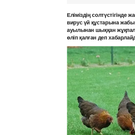
Еліміздің солтүстігінде 
вирус үй құстарына жаб
ауылынан шыққан жұқпалы
өліп қалған деп хабарлай