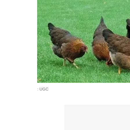
: UGC