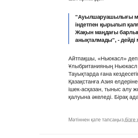
"Ауылшаруашылығы мини
індетпен қырылып қал
Жақын маңдағы барлық
анықталмады", - дейді
Айтпақшы, «Ньюкасл» деп а
Ұлыбританияның Ньюкасл 
Тауықтарда ғана кездесетін
Қазақстанға Азия елдеріне
ішек-асқазан, тыныс алу 
қалуына әкеледі. Бірақ ада
Мәтіннен қате тапсаңыз,
бізге