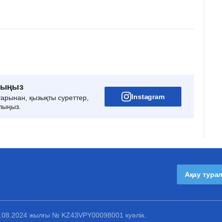
рыңыз
Instagram
тарынан, қызықты суреттер,
лыңыз.
Ақау тура
1.08.2024 жылғы № KZ43VPY00098001 куәлік.