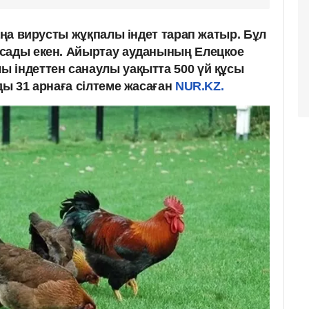
жаңа вирусты жұқпалы індет тарап жатыр. Бұл
ысады екен. Айыртау ауданының Елецкое
 індеттен санаулы уақытта 500 үй құсы
ды 31 арнаға сілтеме жасаған
NUR.KZ.