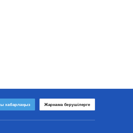
лы хабарлаңыз
Жарнама берушілерге