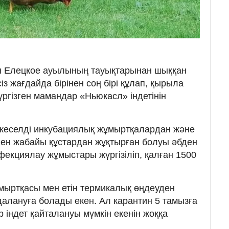
ұрын Елецкое ауылының тауықтарынан шыққан
із жағдайда бірінен соң бірі құлап, қырыла
үргізген мамандар «Ньюкасл» індетінін
і кеселді инкубациялық жұмыртқалардан және
ен жабайы құстардан жұқтырған болуы әбден
нфекциялау жұмыстары жүргізіліп, қалған 1500
мыртқасы мен етін термикалық өңдеуден
йдалануға болады екен. Ал карантин 5 тамызға
 індет қайталануы мүмкін екенін жоққа