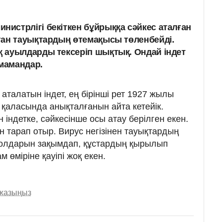
стрлігі бекіткен бұйрыққа сәйкес аталған
ған тауықтардың өтемақысы төленбейді.
 ауылдарды тексеріп шықтық. Ондай індет
 мамандар.
талатын індет, ең бірінші рет 1927 жылы
қаласында анықталғанын айта кетейік.
 індетке, сәйкесінше осы атау берілген екен.
н тарап отыр. Вирус негізінен тауықтардың
жолдарын зақымдап, құстардың қырылып
м өміріне қауіпі жоқ екен.
 жазыңыз