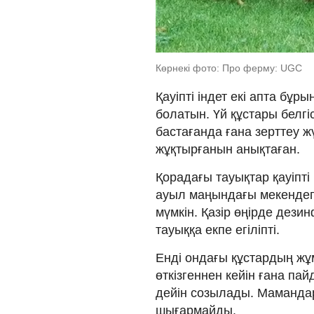
Көрнекі фото: Про ферму: UGC
Қауіпті індет екі апта б
болатын. Үй құстары белгіс
бастағанда ғана зерттеу ж
жұқтырғанын анықтаған.
Қорадағы тауықтар қауіпт
ауыл маңындағы мекендег
мүмкін. Қазір өңірде дези
тауыққа екпе егіліпті.
Енді ондағы құстардың жұ
өткізгеннен кейін ғана па
дейін созылады. Мамандар
шығармайды.