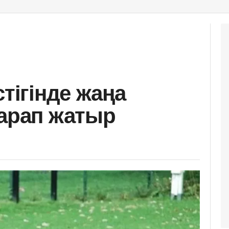
стігінде жаңа
тарап жатыр