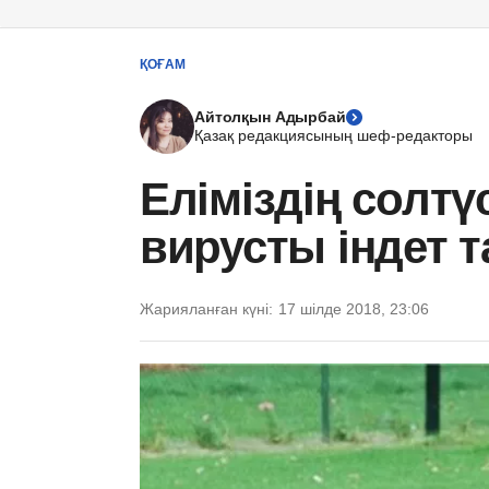
ҚОҒАМ
Айтолқын Адырбай
Қазақ редакциясының шеф-редакторы
Еліміздің солтү
вирусты індет 
Жарияланған күні:
17 шілде 2018, 23:06