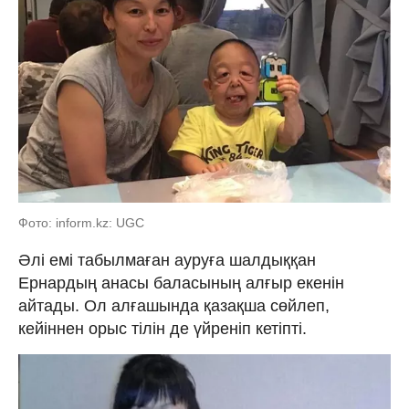
Фото: inform.kz: UGC
Әлі емі табылмаған ауруға шалдыққан
Ернардың анасы баласының алғыр екенін
айтады. Ол алғашында қазақша сөйлеп,
кейіннен орыс тілін де үйреніп кетіпті.