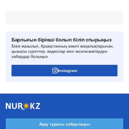
Барлығын бірінші болып біліп отырыңыз
Бізге жазылып, Қазақстанның өзекті жаңалықтарынан,
қызықты суреттер, видеолар мен эксклюзивтерден
хабардар болыңыз.
Instagram
Ақау туралы хабарлаңыз