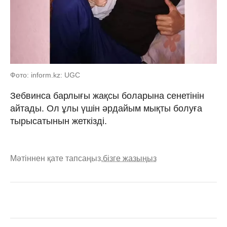
Фото: inform.kz: UGC
Зебвинса барлығы жақсы боларына сенетінін
айтады. Ол ұлы үшін әрдайым мықты болуға
тырысатынын жеткізді.
Мәтіннен қате тапсаңыз,
бізге жазыңыз