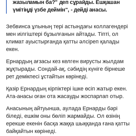
жазыламын ба?" деп сұрайды. Ешқашан
үмітіңді үзбе деймін", - дейді анасы.
Зебвинса ұлының тері астындағы коллагендері
мен иілгіштері бұзылғанын айтады. Тіпті, ол
климат ауыстырғанда қатты әлсіреп қалады
екен.
Ернардың ағзасы кез келген вирусты жылдам
жұқтырады. Сондай-ақ, сәбидің күніге бірнеше
рет демікпесі ұстайтын көрінеді.
Қазір Ернардың кірпіктері ішке өсіп жатыр екен.
Ата-анасы оған ота жасауды жоспарлап отыр.
Анасының айтуынша, аулада Ернарды бәрі
біледі, ешкім оны бөліп жармайды. Ол өзінің
ерекше екенін басқа жаққа шыққанда ғана қатты
байқайтын көрінеді.