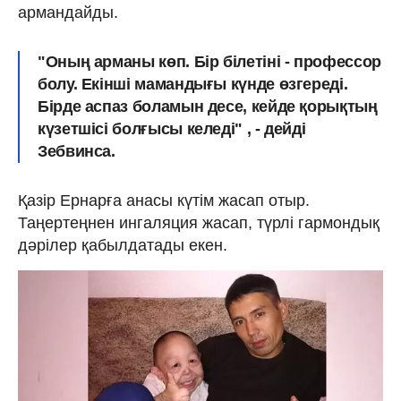
армандайды.
"Оның арманы көп. Бір білетіні - профессор
болу. Екінші мамандығы күнде өзгереді.
Бірде аспаз боламын десе, кейде қорықтың
күзетшісі болғысы келеді" , - дейді
Зебвинса.
Қазір Ернарға анасы күтім жасап отыр.
Таңертеңнен ингаляция жасап, түрлі гармондық
дәрілер қабылдатады екен.