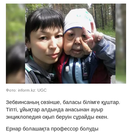
Фото: inform.kz: UGC
Зебвинсаның сөзінше, баласы білімге құштар.
Тіпті, ұйықтар алдында анасынан ауыр
энциклопедия оқып беруін сұрайды екен.
Ернар болашақта профессор болуды