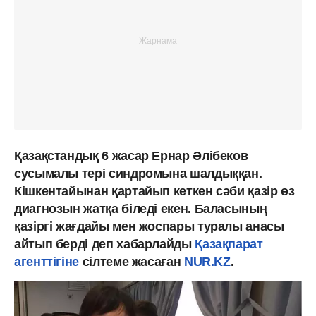
Қазақстандық 6 жасар Ернар Әлібеков
сусымалы тері синдромына шалдыққан.
Кішкентайынан қартайып кеткен сәби қазір өз
диагнозын жатқа біледі екен. Баласының
қазіргі жағдайы мен жоспары туралы анасы
айтып берді деп хабарлайды
Қазақпарат
агенттігіне
сілтеме жасаған
NUR.KZ
.