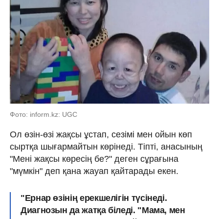
Фото: inform.kz: UGC
Ол өзін-өзі жақсы ұстап, сезімі мен ойын көп
сыртқа шығармайтын көрінеді. Тіпті, анасының
"Мені жақсы көресің бе?" деген сұрағына
"мүмкін" деп қана жауап қайтарады екен.
"Ернар өзінің ерекшелігін түсінеді.
Диагнозын да жатқа біледі. "Мама, мен