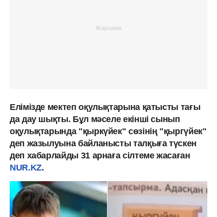
Елімізде мектеп оқулықтарына қатысты тағы
да дау шықты. Бұл мәселе екінші сынып
оқулықтарында "қыркүйек" сөзінің "қыргүйек"
деп жазылуына байланысты талқыға түскен
деп хабарлайды 31 арнаға сілтеме жасаған
NUR.KZ
.