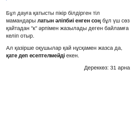
Бұл дауға қатысты пікір білдірген тіл
мамандары
латын әліпбиі енген соң
бұл үш сөз
қайтадан "к" әрпімен жазылады деген байламға
келіп отыр.
Ал қазірше оқушылар қай нұсқамен жазса да,
қате деп есептелмейді
екен.
Дереккөз: 31 арна