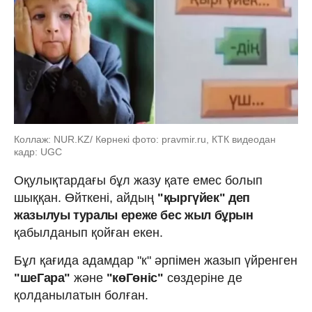
Коллаж: NUR.KZ/ Көрнекі фото: pravmir.ru, КТК видеодан
кадр: UGC
Оқулықтардағы бұл жазу қате емес болып
шыққан. Өйткені, айдың
"қыргүйек" деп
жазылуы туралы ереже бес жыл бұрын
қабылданып қойған екен.
Бұл қағида адамдар "к" әрпімен жазып үйренген
"шеГара"
және
"көГөніс"
сөздеріне де
қолданылатын болған.