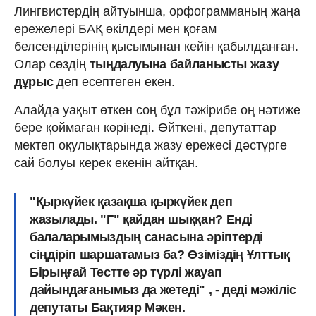
Лингвистердің айтуынша, орфограмманың жаңа
ережелері БАҚ өкілдері мен қоғам
белсенділерінің қысымынан кейін қабылданған.
Олар сөздің
тыңдалуына байланысты жазу
дұрыс
деп есептеген екен.
Алайда уақыт өткен соң бұл тәжірибе оң нәтиже
бере қоймаған көрінеді. Өйткені, депутаттар
мектеп оқулықтарында жазу ережесі дәстүрге
сай болуы керек екенін айтқан.
"Қыркүйек қазақша қыркүйек деп
жазылады.
"Г" қайдан шыққан?
Енді
балаларымыздың санасына әріптерді
сіңдіріп шаршатамыз ба? Өзіміздің Ұлттық
Бірыңғай Тестте әр түрлі жауап
дайындағанымыз да жетеді" , - деді мәжіліс
депутаты Бақтияр Мәкен.