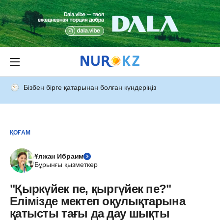
Бізбен бірге қатарынан болған күндеріңіз
ҚОҒАМ
Ұлжан Ибраим
Бұрынғы қызметкер
"Қыркүйек пе, қыргүйек пе?"
Елімізде мектеп оқулықтарына
қатысты тағы да дау шықты