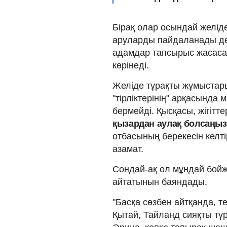
Бірақ олар осындай желід
аруларды пайдаланады де
адамдар тапсырыс жасаса,
көрінеді.
Желіде тұрақты жұмыстары
"тірліктерінің" арқасында 
бермейді. Қысқасы, жігітт
қызардан аулақ болсаңыз
отбасының берекесін келті
азамат.
Сондай-ақ ол мұндай бойж
айтатынын баяндады.
"Басқа сөзбен айтқанда, те
Қытай, Тайланд сияқты тү