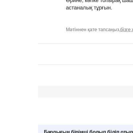
Әрине, көпке топырақ шаш
астаналық тұрғын.
Мәтіннен қате тапсаңыз,
бізге
Барлығын бірінші болып біліп оты