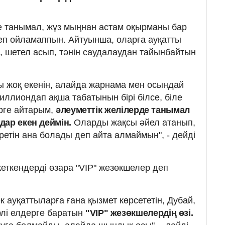
е танымал, жүз мыңнан астам оқырманы бар
п ойламаппын. Айтуынша, оларға ауқатты
 шетел асып, тәнін саудалаудан тайынбайтын
 жоқ екенін, алайда жарнама мен осындай
миллиондап ақша табатынын бірі білсе, біле
ерге айтарым,
әлеуметтік желілерде танымал
дар екен деймін.
Оларды жақсы әйел атанып,
ретін ана болады деп айта алмаймын", - дейді
еткендерді өзара "VIP" жезөкшелер деп
к ауқаттыларға ғана қызмет көрсететін, Дубай,
рлі елдерге баратын
"VIP" жезөкшелердің өзі.