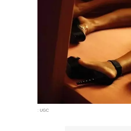
: UGC