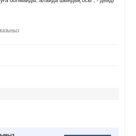
уға болмайды, алайда шындық осы", - дейді
 жазыңыз
рыңыз