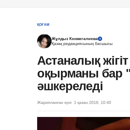
ҚОҒАМ
Жұлдыз Кенжегалиева
Қазақ редакциясының басшысы
Астаналық жігі
оқырманы бар "
әшкереледі
Жарияланған күні:
1 қазан 2018, 10:40