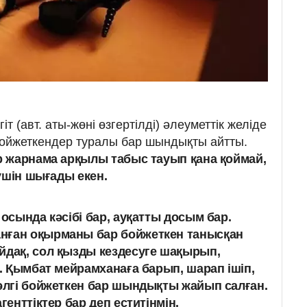
іт (авт. аты-жөні өзгертілді) әлеуметтік желіде
ойжеткендер туралы бар шындықты айтты.
 жарнама арқылы табыс тауып қана қоймай,
үшін шығады екен.
 осында кәсібі бар, ауқатты досым бар.
нған оқырманы бар бойжеткен танысқан
дақ, сол қызды кездесуге шақырып,
.
Қымбат мейрамханаға барып, шарап ішіп,
 әлгі бойжеткен бар шындықты жайып салған.
генттіктер бар деп еститінмін.