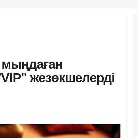
т мыңдаған
VIP" жезөкшелерді