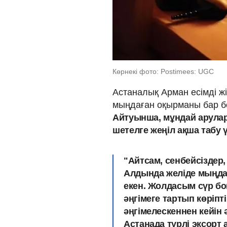
Көрнекі фото: Postimees: UGC
Астаналық Арман есімді жіг
мыңдаған оқырманы бар б
Айтуынша, мұндай арулар
шетелге жеңіл ақша табу 
"Айтсам, сенбейсіздер,
Алдында желіде мыңда
екен.
Жолдасым сүр бой
әңгімеге тартып көріпті
әңгімелескеннен кейін
Астанада түрлі эксорт а