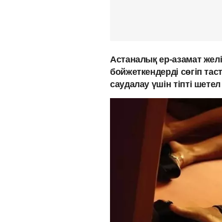
Астаналық ер-азамат жел
бойжеткендерді сөгіп тас
саудалау үшін тіпті шете