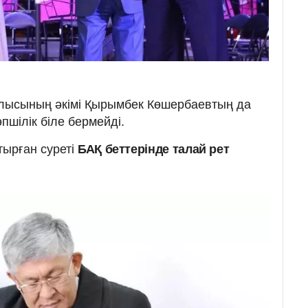
лысының әкімі Қырымбек Көшербаевтың да
пшілік біле бермейді.
тырған суреті
БАҚ беттерінде талай рет