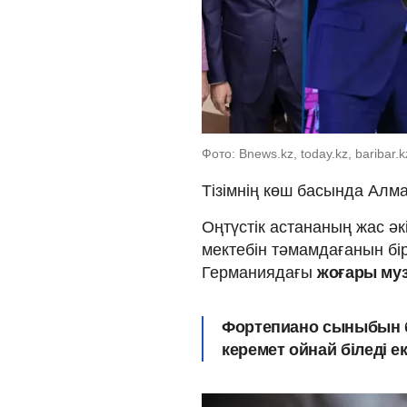
Фото: Bnews.kz, today.kz, baribar
Тізімнің көш басында Алм
Оңтүстік астананың жас ә
мектебін тәмамдағанын бірі
Германиядағы
жоғары муз
Фортепиано сыныбын б
керемет ойнай біледі ек