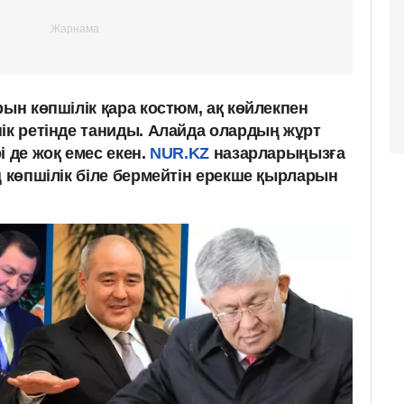
рын көпшілік қара костюм, ақ көйлекпен
ік ретінде таниды. Алайда олардың жұрт
і де жоқ емес екен.
NUR.KZ
назарларыңызға
ң көпшілік біле бермейтін ерекше қырларын