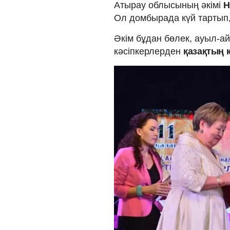
Атырау облысының әкімі
Н
Ол домбырада күй тартып, 
Әкім бұдан бөлек, ауыл-ай
кәсіпкерлерден
қазақтың 