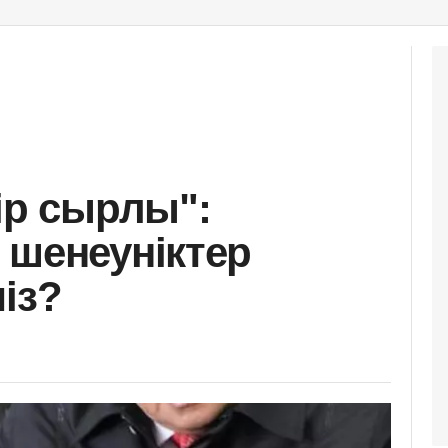
ір сырлы":
 шенеуніктер
із?