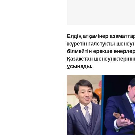
Елдің атқамінер азаматта
жүретін галстукты шенеун
білмейтін ерекше өнерлер
Қазақстан шенеуніктеріні
ұсынады.