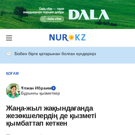
Бізбен бірге қатарынан болған күндеріңіз
ҚОҒАМ
Ұлжан Ибраим
Бұрынғы қызметкер
Жаңа-жыл жақындағанда
жезөкшелердің де қызметі
қымбаттап кеткен