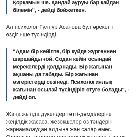
Қорқамын ше. Қандай ауруы бар қайдан
білемін", - дейді бойжеткен.
Ал психолог Гүлнұр Асанова бұл әрекетті
өздігінше түсіндірді.
"Адам бір кейіпте, бір күйде жүргеннен
шаршайды ғой. Содан кейін осындай
мерекелерді қолданады. Бір жағынан
ақшаны да табады. Бір жағынан
өзгерістерді сезінеді. Психологиялық
жағынан осылай түсіндіріп өтуге болады", -
дейді ол.
Жаңа жылда дүкендер тәтті-дәмділеріне
жеңілдік жасаса, жезөкшелер өз тәндерін
жарнамалаудан алдына жан салар емес.