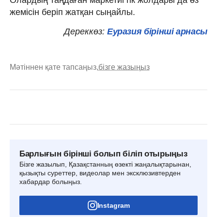
Олардың таңдаған маркетигтік жолдары да өз
жемісін беріп жатқан сыңайлы.
Дереккөз:
Еуразия бірінші арнасы
Мәтіннен қате тапсаңыз,
бізге жазыңыз
Барлығын бірінші болып біліп отырыңыз
Бізге жазылып, Қазақстанның өзекті жаңалықтарынан,
қызықты суреттер, видеолар мен эксклюзивтерден
хабардар болыңыз.
Instagram