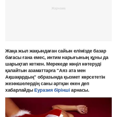
Жаңа жыл жақындаған сайын елімізде базар
бағасы ғана емес, интим нарығының құны да
шарықтап кеткен. Мерекеде көңіл көтеруді
қалайтын азаматтарға "Аяз ата мен
Ақшақардың" образында қызмет көрсететін
жезөкшелердің саны артқан екен деп
хабарлайды
Еуразия бірінші
арнасы.