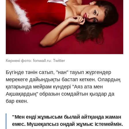
Көрнекі фото: fonwall.ru: Twitter
Бүгінде тәнін сатып, "нан" тауып жүргендер
мерекеге дайындықты бастап кеткен. Олардың
қатарында мейрам күндері "Аяз ата мен
Ақшақардың" образын сомдайтын қыздар да
бар екен.
"Мен енді жұмысым былай айтқанда жаман
емес. Мүшеқапсыз ондай жұмыс істемеймін.