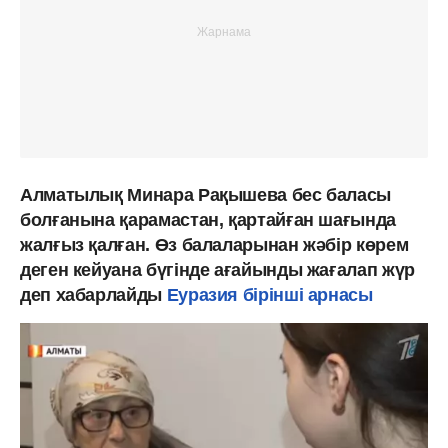
Алматылық Минара Рақышева бес баласы
болғанына қарамастан, қартайған шағында
жалғыз қалған. Өз балаларынан жәбір көрем
деген кейуана бүгінде ағайынды жағалап жүр
деп хабарлайды
Еуразия бірінші арнасы