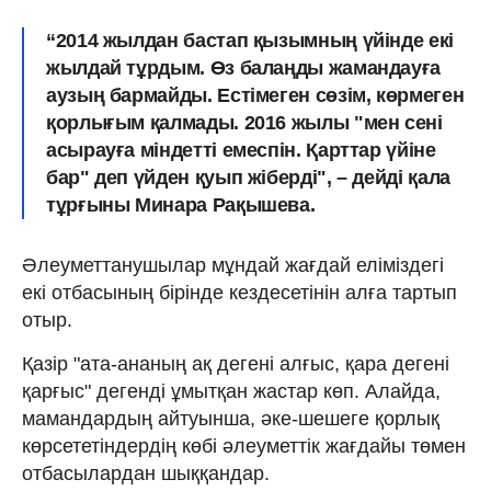
“2014 жылдан бастап қызымның үйінде екі
жылдай тұрдым. Өз балаңды жамандауға
аузың бармайды. Естімеген сөзім, көрмеген
қорлығым қалмады. 2016 жылы "мен сені
асырауға міндетті емеспін. Қарттар үйіне
бар" деп үйден қуып жіберді", – дейді қала
тұрғыны Минара Рақышева.
Әлеуметтанушылар мұндай жағдай еліміздегі
екі отбасының бірінде кездесетінін алға тартып
отыр.
Қазір "ата-ананың ақ дегені алғыс, қара дегені
қарғыс" дегенді ұмытқан жастар көп. Алайда,
мамандардың айтуынша, әке-шешеге қорлық
көрсететіндердің көбі әлеуметтік жағдайы төмен
отбасылардан шыққандар.