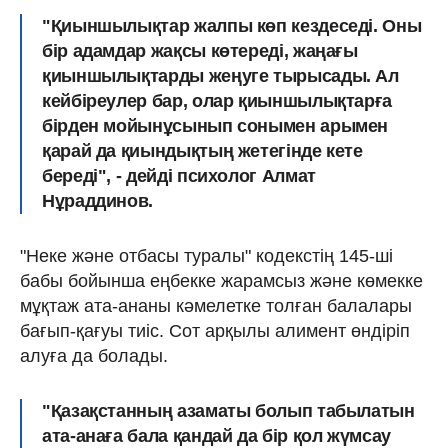
"Қиыншылықтар жалпы көп кездеседі. Оны
бір адамдар жақсы көтереді, жаңағы
қиыншылықтарды жеңуге тырысады. Ал
кейбіреулер бар, олар қиыншылықтарға
бірден мойынұсынып сонымен арымен
қарай да қиындықтың жетегінде кете
береді", - дейді психолог Алмат
Нұраддинов.
"Неке және отбасы туралы" кодекстің 145-ші
бабы бойынша еңбекке жарамсыз және көмекке
мұқтаж ата-ананы кәмелетке толған балалары
бағып-қағуы тиіс. Сот арқылы алимент өндіріп
алуға да болады.
"Қазақстанның азаматы болып табылатын
ата-анаға бала қандай да бір қол жүмсау