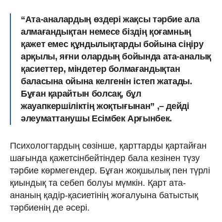
“Ата-аналардың өздері жақсы тәрбие ала
алмағандықтан немесе біздің қоғамның
қажет емес құндылықтарды бойына сіңіру
арқылы, яғни олардың бойында ата-аналық
қасиеттер, міндетер болмағандықтан
баласына ойына келгенін істеп жатады.
Бұған қарайтын болсақ, бұл
жауапкершіліктің жоқтығынан” ,– дейді
әлеуматтанушы Есімбек Арғынбек.
Психологтардың сөзінше, қарттарды қартайған
шағында қажетсінбейтіндер бала кезінен түзу
тәрбие көрмегендер. Бұған жоқшылық пен түрлі
қиындық та себеп болуы мүмкін. Қарт ата-
ананың қадір-қасиетінің жоғалуына батыстық
тәрбиенің де әсері.