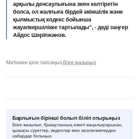
арқылы денсаулығына зиян келтіретін
болса, ол жалпыға бірдей әкімшілік және
қылмыстық кодекс бойынша
жауапкершілікке тартылады", - деді заңгер
Айдос Шәріпжанов.
Мәтіннен қате тапсаңыз,
бізге жазыңыз
Барлығын бірінші болып біліп отырыңыз
Бізге жазылып, Қазақстанның өзекті жаңалықтарынан,
қызықты суреттер, видеолар мен эксклюзивтерден
хабардар болыңыз.