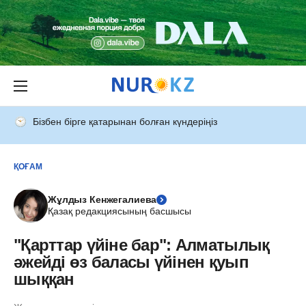
Бізбен бірге қатарынан болған күндеріңіз
ҚОҒАМ
Жұлдыз Кенжегалиева
Қазақ редакциясының басшысы
"Қарттар үйіне бар": Алматылық
әжейді өз баласы үйінен қуып
шыққан