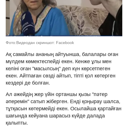
Фото:Видеодан скриншот: Facebook
Ақ самайлы ананың айтуынша, балалары оған
мүлдем көмектеспейді екен. Кенже ұлы мен
келіні оған "масылсың" деп күн көрсетпеген
екен. Айтпаған сөзді айтып, тіпті қол көтерген
кездері де болған.
Ал әжейдің жер үйін ортаншы қызы "пәтер
әперемін" сатып жіберген. Енді қоңырау шалса,
тұтқасын көтермейді екен. Осылайша қартайған
шағында кейуана шарасыз күйде далада
қалыпты.