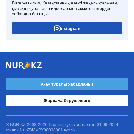
Бізге жазылып, Қазақстанның өзекті жаңалықтарынан,
қызықты суреттер, видеолар мен эксклюзивтерден
хабардар болыңыз.
Instagram
Ақау туралы хабарлаңыз
Жарнама берушілерге
® NUR.KZ 2009-2026 Барлық құқық қорғалған 01.08.2024
жылғы № KZ43VPY00098001 куәлік.