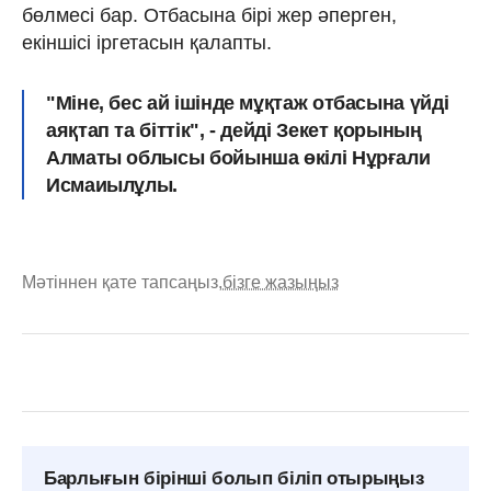
бөлмесі бар. Отбасына бірі жер әперген,
екіншісі іргетасын қалапты.
"Міне, бес ай ішінде мұқтаж отбасына үйді
аяқтап та біттік", - дейді Зекет қорының
Алматы облысы бойынша өкілі Нұрғали
Исмаиылұлы.
Мәтіннен қате тапсаңыз,
бізге жазыңыз
Барлығын бірінші болып біліп отырыңыз