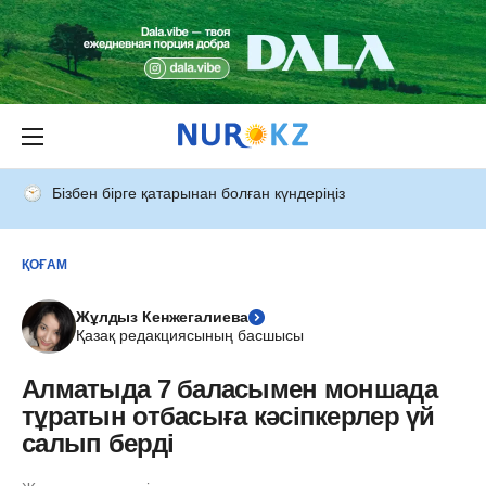
Бізбен бірге қатарынан болған күндеріңіз
ҚОҒАМ
Жұлдыз Кенжегалиева
Қазақ редакциясының басшысы
Алматыда 7 баласымен моншада
тұратын отбасыға кәсіпкерлер үй
салып берді