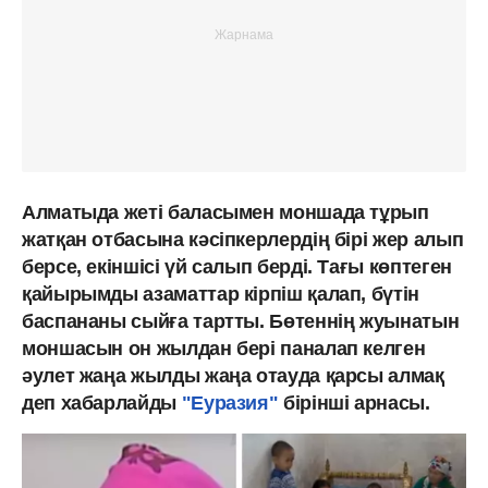
Алматыда жеті баласымен моншада тұрып
жатқан отбасына кәсіпкерлердің бірі жер алып
берсе, екіншісі үй салып берді. Тағы көптеген
қайырымды азаматтар кірпіш қалап, бүтін
баспананы сыйға тартты. Бөтеннің жуынатын
моншасын он жылдан бері паналап келген
әулет жаңа жылды жаңа отауда қарсы алмақ
деп хабарлайды
"Еуразия"
бірінші арнасы.