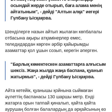
осындай жерде отырып, баға алама менің
айтатыным", - дейді "Алтын алқа" иегері
Гүлбану Ысқақова.
Шенділерге назын айтып жылаған көпбалалы
отбасына ақыры атқамінерлер емес,
теледидардан көрген әрбір қайырымды
азаматтар қол ұшын созып, керегін әперген.
"Барлық көмектескен азаматтарға алғысым
шексіз. Жаңа жылда жаңа баспана, қуанып
жатырмыз", - дейді Гүлбану Ысқақова.
Айта кетейік, қуанышы қойнына сыймаған
әулеттің баспанасы 130 шаршы метр. Енді
жатарға орын таппай қиналып, қайта қайта
аурушаң болған балалардың да әрқайсының өз