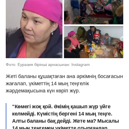
Фото: Еуразия бірінші арнасынан: Instagram
Жеті баланы құшақтаған ана әркімнің босағасын
жағалап, үкіметтің 14 мың теңгелік
жәрдемақысына күн көріп жүр.
"Көмегі жоқ қой. Әкімің қашып жүр үйге
келмейді. Күмістің бергені 14 мың теңге.
Алты баланы бақ дейді. Жете ма? Мысалы
14 мың теңгемен үкіметте отырғандар