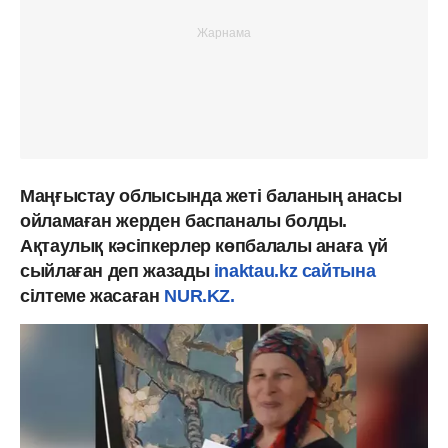
Маңғыстау облысында жеті баланың анасы
ойламаған жерден баспаналы болды.
Ақтаулық кәсіпкерлер көпбалалы анаға үй
сыйлаған деп жазады
inaktau.kz сайтына
сілтеме жасаған
NUR.KZ.