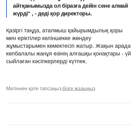
айтқанымызда ол біразға дейін сене алмай
жүрді" , - деді қор директоры.
Қазіргі таңда, аталмыш қайырымдылық қоры
мен еріктілер келіншекке жөндеу
жұмыстарымен көмектесіп жатыр. Жақын арада
көпбалалы жанұя өзінің алғашқы қонақтары - үй
сыйлаған кәсіпкерлерді күтпек.
Мәтіннен қате тапсаңыз,
бізге жазыңыз