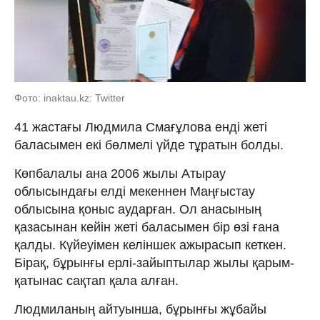
Фото: inaktau.kz: Twitter
41 жастағы Людмила Смағұлова енді жеті
баласымен екі бөлмелі үйде тұратын болды.
Көпбалалы ана 2006 жылы Атырау
облысындағы елді мекеннен Маңғыстау
облысына қоныс аударған. Ол анасының
қазасынан кейін жеті баласымен бір өзі ғана
қалды. Күйеуімен келіншек ажырасып кеткен.
Бірақ, бұрынғы ерлі-зайыптылар жылы қарым-
қатынас сақтап қала алған.
Людмиланың айтуынша, бұрынғы жұбайы