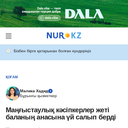
Бізбен бірге қатарынан болған күндеріңіз
ҚОҒАМ
Малика Хадид
Бұрынғы қызметкер
Маңғыстаулық кәсіпкерлер жеті
баланың анасына үй салып берді