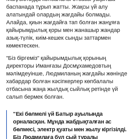
баспанада тұрып жатты. Жақсы үй алу
алатындай олардың жағдайы болмады.
Алайда, қиын жағдайға тап болған жанұяға
қайырымдылық қоры мен жанашыр жандар
азық-түлік, киім-кешек сынды заттармен
көмектескен.
"Біз біргеміз" қайырымдылық қорының
директоры Иманғазы Досмұхамедовтың
мәлімдеуінше, Людмиланың жағдайы жөнінде
хабардар болған кәсіпкерлер көпбалалы
отбасына жаңа жылдық сыйлық ретінде үй
салып бермек болған.
"Екі бөлмелі үй Батыр ауылында
орналасқан. Мұнда жабдықталған ас
бөлмесі, электр қуаты мен жылу кіргізілді.
Біз Людмилаға бұл сый туралы