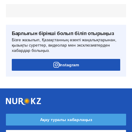
Барлығын бірінші болып біліп отырыңыз
Бізге жазылып, Қазақстанның өзекті жаңалықтарынан,
қызықты суреттер, видеолар мен эксклюзивтерден
хабардар болыңыз.
Instagram
Ақау туралы хабарлаңыз