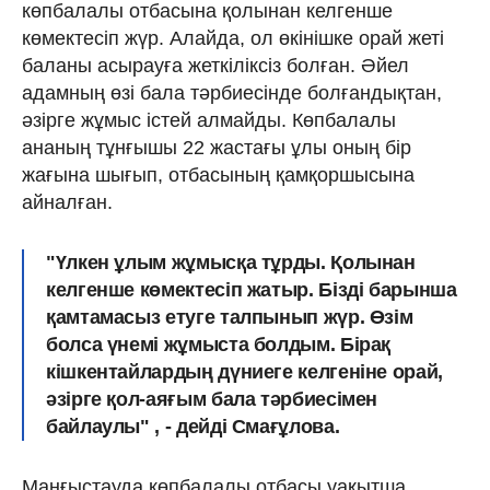
көпбалалы отбасына қолынан келгенше
көмектесіп жүр. Алайда, ол өкінішке орай жеті
баланы асырауға жеткіліксіз болған. Әйел
адамның өзі бала тәрбиесінде болғандықтан,
әзірге жұмыс істей алмайды. Көпбалалы
ананың тұнғышы 22 жастағы ұлы оның бір
жағына шығып, отбасының қамқоршысына
айналған.
"Үлкен ұлым жұмысқа тұрды. Қолынан
келгенше көмектесіп жатыр. Бізді барынша
қамтамасыз етуге талпынып жүр. Өзім
болса үнемі жұмыста болдым. Бірақ
кішкентайлардың дүниеге келгеніне орай,
әзірге қол-аяғым бала тәрбиесімен
байлаулы" , - дейді Смағұлова.
Маңғыстауда көпбалалы отбасы уақытша