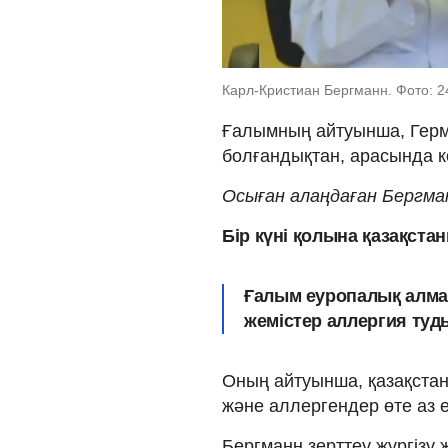
Карл-Кристиан Бергманн. Фото: 2
Ғалымның айтуынша, Герм
болғандықтан, арасында к
Осыған алаңдаған Бергман
Бір күні қолына қазақстан
Ғалым еуропалық алман
жемістер аллергия ту
Оның айтуынша, қазақста
және аллергендер өте аз е
Бергманн зерттеу жүргізу 