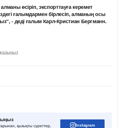
алманы өсіріп, экспорттауға керемет
іздегі ғалымдармен бірлесіп, алманың осы
быз
", - деді ғалым Карл-Кристиан Бергманн.
 жазыңыз
рыңыз
Instagram
тарынан, қызықты суреттер,