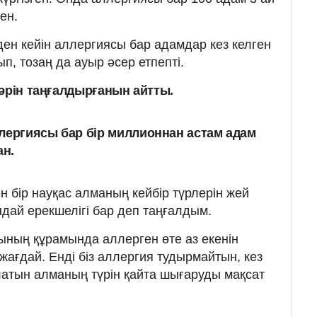
ен.
ен кейін аллергиясы бар адамдар кез келген
, тозаң да ауыр әсер етпепті.
бәрін таңғалдырғанын айтты.
лергиясы бар бір миллионнан астам адам
ан.
н бір науқас алманың кейбір түрлерін жей
дай ерекшелігі бар деп таңғалдым.
ының құрамында аллерген өте аз екенін
жағдай. Енді біз аллергия тудырмайтын, кез
латын алманың түрін қайта шығаруды мақсат