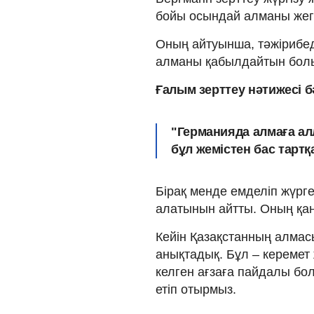
бойы осындай алманы жег
Оның айтуынша, тәжірибед
алманы қабылдайтын болып
Ғалым зерттеу нәтижесі 
"Германияда алмаға ал
бұл жемістен бас тартқ
Бірақ менде емделіп жүрге
алатынын айтты. Оның қан
Кейін Қазақстанның алмас
анықтадық. Бұл – керемет 
келген ағзаға пайдалы бо
етіп отырмыз.