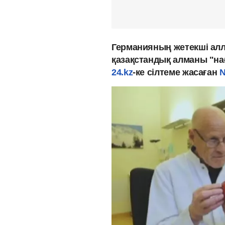
Германияның жетекші ал
қазақстандық алманы "на
24.kz
-ке сілтеме жасаған
N