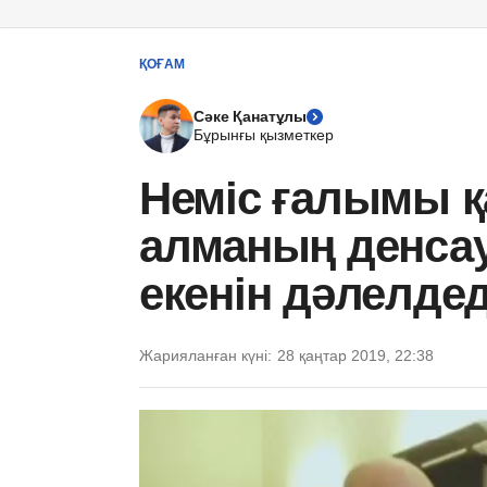
ҚОҒАМ
Сәке Қанатұлы
Бұрынғы қызметкер
Неміс ғалымы қ
алманың денса
екенін дәлелдед
Жарияланған күні:
28 қаңтар 2019, 22:38