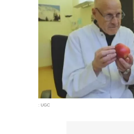
: UGC