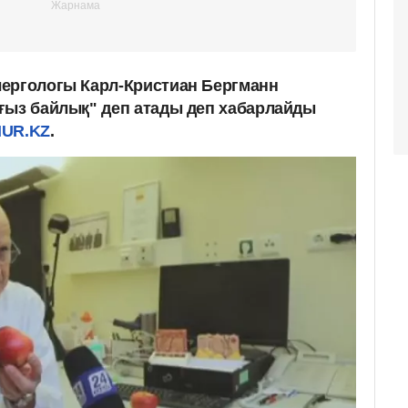
лергологы Карл-Кристиан Бергманн
ғыз байлық" деп атады деп хабарлайды
UR.KZ
.