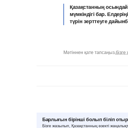
Қазақстанның осындай 
мүмкіндігі бар.
Елдерің
түрін зерттеуге дайын
Мәтіннен қате тапсаңыз,
бізге
Барлығын бірінші болып біліп оты
Бізге жазылып, Қазақстанның өзекті жаңалық