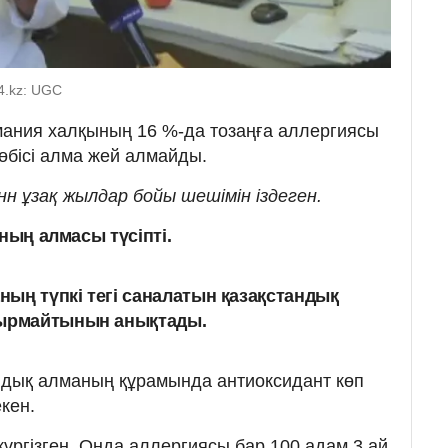
4.kz: UGC
ания халқының 16 %-да тозаңға аллергиясы
өбісі алма жей алмайды.
н ұзақ жылдар бойы шешімін іздеген.
ның алмасы түсіпті.
ың түпкі тегі саналатын қазақстандық
дырмайтынын анықтады.
ндық алманың құрамында антиоксидант көп
кен.
жүргізген. Онда аллергиясы бар 100 адам 3 ай