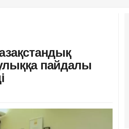
азақстандық
улыққа пайдалы
і