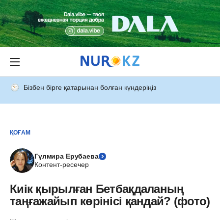
Бізбен бірге қатарынан болған күндеріңіз
ҚОҒАМ
Гүлмира Ерубаева
Контент-ресечер
Киік қырылған Бетбақдаланың
таңғажайып көрінісі қандай? (фото)