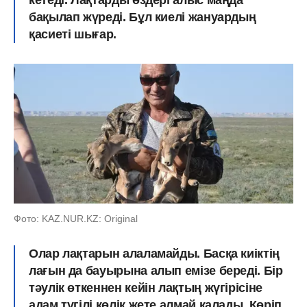
бақылап жүреді. Бұл киелі жануардың
қасиеті шығар.
Фото: KAZ.NUR.KZ: Original
Олар лақтарын алаламайды. Басқа киіктің
лағын да бауырына алып емізе береді. Бір
тәулік өткеннен кейін лақтың жүгірісіне
адам түгілі көлік жете алмай қалады. Көріп