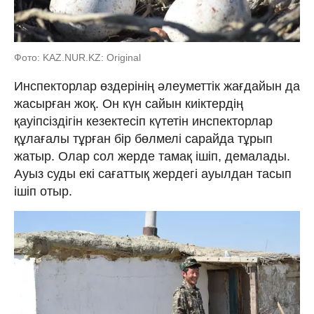
Фото: KAZ.NUR.KZ: Original
Инспекторлар өздерінің әлеуметтік жағдайын да
жасырған жоқ. Он күн сайын киіктердің
қауіпсіздігін кезектесіп күтетін инспекторлар
құлағалы тұрған бір бөлмелі сарайда тұрып
жатыр. Олар сол жерде тамақ ішіп, демалады.
Ауыз суды екі сағаттық жердегі ауылдан тасып
ішіп отыр.