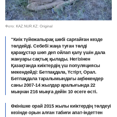
Фото: KAZ.NUR.KZ: Original
"Киік түйежапырақ шөбі сарғайған кезде
төлдейді. Себебі жаңа туған төлді
қарақұстар шөп деп ойлап қалу үшін дала
жануары сақтық қылады.
Негізінен
Қазақтанда киіктердің үш популяциясы
мекендейді: Бетпақдала, Үстірт, Орал.
Бетпақдала таралымындағы ақбөкендер
саны 2007-14 жылдар аралығында 22
мыңнан 216 мыңға дейін 10 есеге өсті.
Өкінішке орай 2015 жылы киіктердің төлдеуі
кезінде орын алған табиғи апат-індеттен