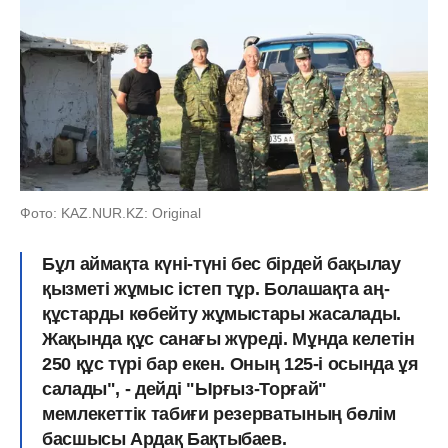
Фото: KAZ.NUR.KZ: Original
Бұл аймақта күні-түні бес бірдей бақылау
қызметі жұмыс істеп тұр. Болашақта аң-
құстарды көбейту жұмыстары жасалады.
Жақында құс санағы жүреді. Мұнда келетін
250 құс түрі бар екен. Оның 125-і осында ұя
салады", - дейді "Ырғыз-Торғай"
мемлекеттік табиғи резерватының бөлім
басшысы Ардақ Бақтыбаев.