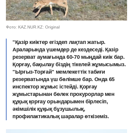
Фото: KAZ.NUR.KZ: Original
"Қазір киіктер егіздеп лақтап жатыр.
Араларында үшемдер де кездеседі. Қазір
резерват аумағында 60-70 мыңдай киік бар.
Қорғау, бақылау біздің тікелей жұмысымыз.
"Ырғыз-Торғай" мемлекеттік табиғи
резерватында үш бөлімше бар. Онда 65
инспектор жұмыс істейді. Қорғау
жұмыстарынан бөлек прокурорлар мен
құқық қорғау орындарымен бірлесіп,
әкімшілік құқық бұзушылық,
профилактикалық шаралар өткіземіз.