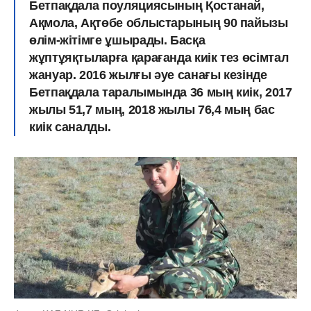
Бетпақдала поуляциясының Қостанай,
Ақмола, Ақтөбе облыстарының 90 пайызы
өлім-жітімге ұшырады. Басқа
жұптұяқтыларға қарағанда киік тез өсімтал
жануар. 2016 жылғы әуе санағы кезінде
Бетпақдала таралымында 36 мың киік, 2017
жылы 51,7 мың, 2018 жылы 76,4 мың бас
киік саналды.