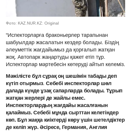
Фото: KAZ.NUR.KZ: Original
"Испекторларға браконьерлер тарапынан
шабуылдар жасалатын кездер болады. Біздің
әлеуметтік жағдайымыз да қорғалып жатқан
жоқ. Автопарк жаңартуды қажет етіп тұр.
Испекторлар мәртебесін көтеруді айтып келеміз.
Мәжілісте бұл сұрақ оң шешімін табады деп
күтіп отырмыз
.
Себебі инспекторлар шөл
далада күнде ұзақ сапарларда болады. Тұрып
жатқан жерлері де жайлы емес.
Инспекторлардың жағдайы жасалғанын
қалаймыз. Себебі мұнда сырттан келетіндер
көп. Бұл жаққа киіктерді көру үшін шетелдіктер
де келіп жүр. Әсіресе, Германия, Англия