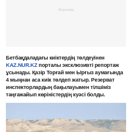
Бетбақдаладағы киіктердің төлдеуінен
KAZ.NUR.KZ
порталы эксклюзивті репортаж
ұсынады. Қазір Торғай мен Ырғыз аумағында
4 мыңнан аса киік төлдеп жатыр. Резерват
инспекторлардың бақылауымен тілшіміз
таңғажайып көріністердің куәсі болды.