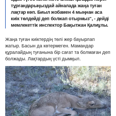
тұрғандарыңыздай айналада жаңа туған
лақтар көп. Биыл жобамен 4 мыңнан аса
киік төлдейді деп болжап отырмыз", - дейді
мемлекеттік инспектор Бақытжан Қалиұлы.
Жаңа туған киіктердің төлі жер бауырлап
жатыр. Басын да көтермеген. Мамандар
құралайдың туғанына бір сағат та болмаған деп
болжады. Лақтардың үсті дымқыл.