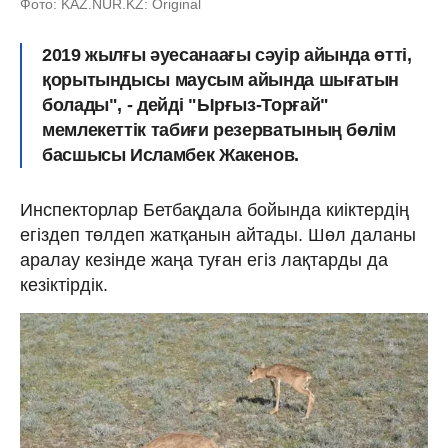
Фото: KAZ.NUR.KZ: Original
2019 жылғы әуесанаағы сәуір айында өтті,
қорытындысы маусым айында шығатын
болады", - дейді "Ырғыз-Торғай"
мемлекеттік табиғи резерватының бөлім
басшысы Исламбек Жакенов.
Инспекторлар Бетбақдала бойында киіктердің
егіздеп төлдеп жатқанын айтады. Шөл даланы
аралау кезінде жаңа туған егіз лақтарды да
кезіктірдік.