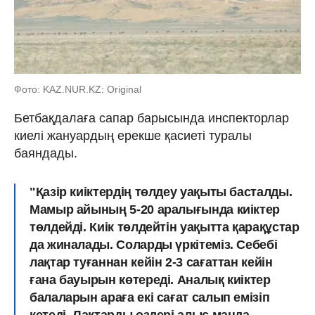
Фото: KAZ.NUR.KZ: Original
Бетбақдалаға сапар барысында инспекторлар
киелі жануардың ерекше қасиеті туралы
баяндады.
"Қазір киіктердің төлдеу уақыты басталды.
Мамыр айының 5-20 аралығында киіктер
төлдейді. Киік төлдейтін уақытта қарақұстар
да жиналады. Соларды үркітеміз. Себебі
лақтар туғаннан кейін 2-3 сағаттан кейін
ғана бауырын көтереді. Аналық киіктер
балаларын араға екі сағат салып емізіп
кетеді. Лақтарды өздері алыс маңда