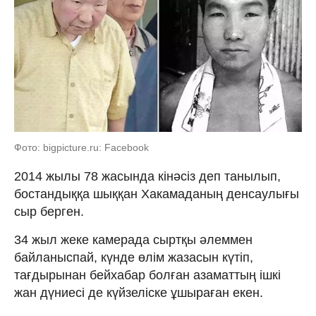
Фото: bigpicture.ru: Facebook
2014 жылы 78 жасында кінәсіз деп танылып,
бостандыққа шыққан Хакамаданың денсаулығы
сыр берген.
34 жыл жеке камерада сыртқы әлеммен
байланыспай, күнде өлім жазасын күтіп,
тағдырынан бейхабар болған азаматтың ішкі
жан дүниесі де күйзеліске ұшыраған екен.