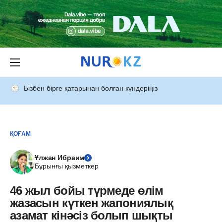
Бізбен бірге қатарынан болған күндеріңіз
ҚОҒАМ
Ұлжан Ибраим
Бұрынғы қызметкер
46 жыл бойы түрмеде өлім
жазасын күткен жапониялық
азамат кінәсіз болып шықты