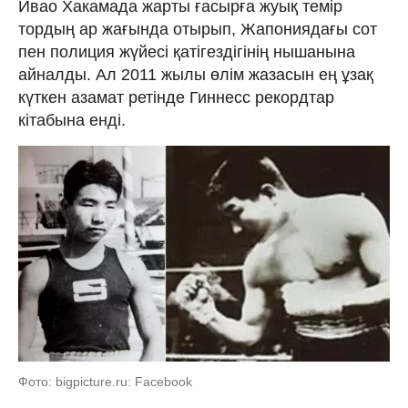
Ивао Хакамада жарты ғасырға жуық темір
тордың ар жағында отырып, Жапониядағы сот
пен полиция жүйесі қатігездігінің нышанына
айналды. Ал 2011 жылы өлім жазасын ең ұзақ
күткен азамат ретінде Гиннесс рекордтар
кітабына енді.
Фото: bigpicture.ru: Facebook