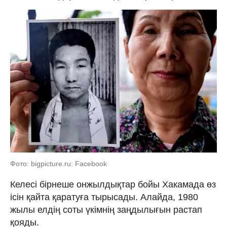
Фото: bigpicture.ru: Facebook
Келесі бірнеше онжылдықтар бойы Хакамада өз
ісін қайта қаратуға тырысады. Алайда, 1980
жылы елдің соты үкімнің заңдылығын растап
қояды.