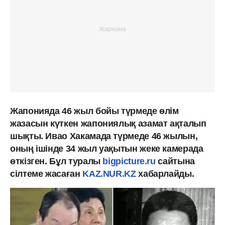
Жапонияда 46 жыл бойы түрмеде өлім
жазасын күткен жапониялық азамат ақталып
шықты. Ивао Хакамада түрмеде 46 жылын,
оның ішінде 34 жыл уақытын жеке камерада
өткізген. Бұл туралы
bigpicture.ru
сайтына
сілтеме жасаған
KAZ.NUR.KZ
хабарлайды.