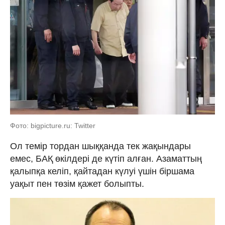
Фото: bigpicture.ru: Twitter
Ол темір тордан шыққанда тек жақындары
емес, БАҚ өкілдері де күтіп алған. Азаматтың
қалыпқа келіп, қайтадан күлуі үшін біршама
уақыт пен төзім қажет болыпты.