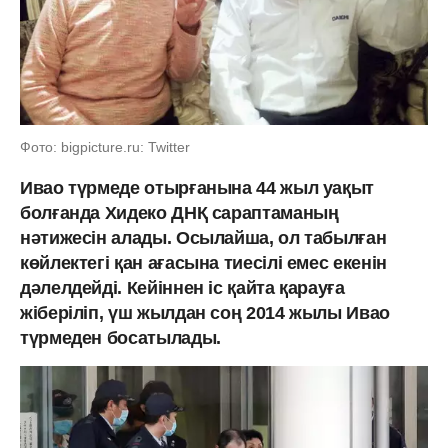
Фото: bigpicture.ru: Twitter
Ивао түрмеде отырғанына 44 жыл уақыт
болғанда Хидеко ДНҚ сараптаманың
нәтижесін алады. Осылайша, ол табылған
көйлектегі қан ағасына тиесілі емес екенін
дәлелдейді. Кейіннен іс қайта қарауға
жіберіліп, үш жылдан соң 2014 жылы Ивао
түрмеден босатылады.