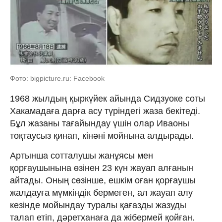
Фото: bigpicture.ru: Facebook
1968 жылдың қыркүйек айында Сидзуоке соты
Хакамадаға дарға асу түріндегі жаза бекітеді.
Бұл жазаны тағайындау үшін олар Иваоны
тоқтаусыз қинап, кінәні мойнына алдырады.
Артынша сотталушы жанұясы мен
қорғаушынына өзінен 23 күн жауап алғанын
айтады. Оның сөзінше, ешкім оған қорғаушы
жалдауға мүмкіндік бермеген, ал жауап алу
кезінде мойындау туралы қағазды жазуды
талап етіп, дәретханаға да жібермей қойған.