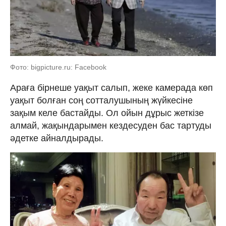
Фото: bigpicture.ru: Facebook
Араға бірнеше уақыт салып, жеке камерада көп
уақыт болған соң сотталушының жүйкесіне
зақым келе бастайды. Ол ойын дұрыс жеткізе
алмай, жақындарымен кездесуден бас тартуды
әдетке айналдырады.