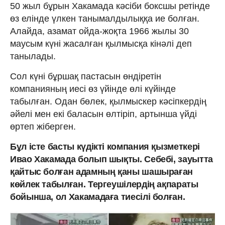
50 жыл бұрын Хакамада кәсіби боксшы ретінде
өз елінде үлкен танымалдылыққа ие болған.
Алайда, азамат ойда-жоқта 1966 жылы 30
маусым күні жасалған қылмысқа кінәлі деп
танылады.
Сол күні бұршақ пастасын өндіретін
компанияның иесі өз үйінде өлі күйінде
табылған. Одан бөлек, қылмыскер кәсіпкердің
әйелі мен екі баласын өлтіріп, артынша үйді
өртеп жіберген.
Бұл істе басты күдікті компания қызметкері
Ивао Хакамада болып шықты. Себебі, зауытта
қайтыс болған адамның қаны шашыраған
көйлек табылған. Тергеушілердің ақпараты
бойынша, ол Хакамадаға тиесілі болған.