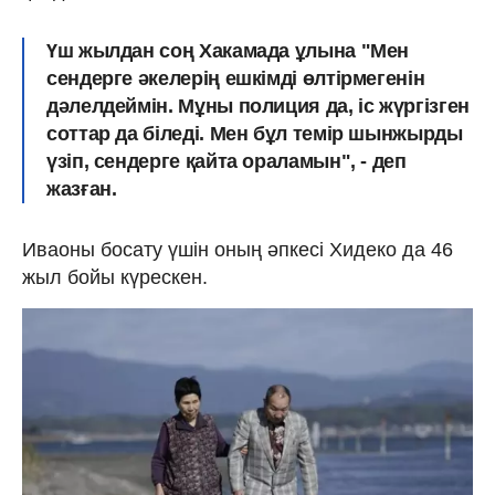
Үш жылдан соң Хакамада ұлына "Мен
сендерге әкелерің ешкімді өлтірмегенін
дәлелдеймін. Мұны полиция да, іс жүргізген
соттар да біледі. Мен бұл темір шынжырды
үзіп, сендерге қайта ораламын", - деп
жазған.
Иваоны босату үшін оның әпкесі Хидеко да 46
жыл бойы күрескен.