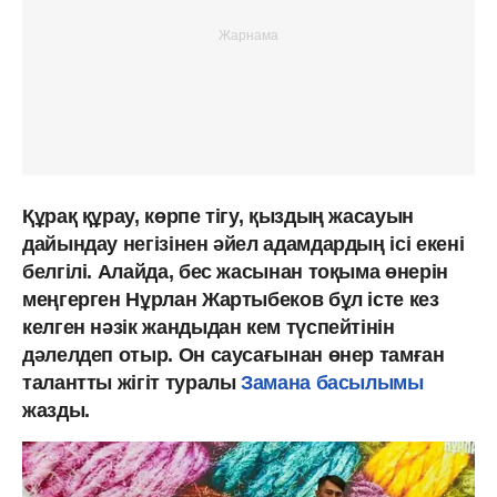
Құрақ құрау, көрпе тігу, қыздың жасауын
дайындау негізінен әйел адамдардың ісі екені
белгілі. Алайда, бес жасынан тоқыма өнерін
меңгерген Нұрлан Жартыбеков бұл істе кез
келген нәзік жандыдан кем түспейтінін
дәлелдеп отыр. Он саусағынан өнер тамған
талантты жігіт туралы
Замана басылымы
жазды.