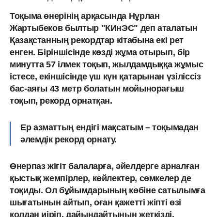
Тоқыма өнерінің арқасында Нұрлан
Жартыбеков былтыр "КИнЭС" деп аталатын
Қазақстанның рекордтар кітабына екі рет
енген. Бірін­шісінде көзді жұма отырып, бір
минутта 57 ілмек тоқып, жылдамдыққа жұмыс
істесе, екіншісінде үш күн қатарынан үзіліссіз
бас-аяғы 43 метр болатын мойынорағыш
тоқып, рекорд орнатқан.
Ер азматтың ендігі мақсатым – тоқымадан
әлемдік рекорд орнату.
Өнерпаз жігіт балаларға, әйелдерге арналған
қыстық жемпірлер, көйлектер, сөмкелер де
тоқиды. Ол бұйымдарының көбіне сатылымға
шығатынын айтып, оған қажетті жіпті өзі
қолдан иіріп, дайындайтынын жеткізді.