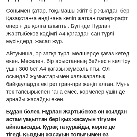
Сонымен қатар, тоқымашы жігіт бір жылдан бері
Қазақстанға енді ғана келіп жатқан паперкрафт
өнерін де қолға алыпты. Бүгінде Нұрлан
Жартыбеков кәдімгі А4 қағаздан сан түрлі
мүсіндерді жасап жүр.
Айтуынша, әр затқа түрлі мөлшерде қағаз кетеді
екен. Мәселен, бір арыстанның бейнесін келтіру
үшін 300 бет А4 қағазы жұмсалыпты. Ол
осындай жұмыстарымен халықаралық
байқауларда екі рет гран-при жеңіп алған. Мұны
тек тапсырыспен ғана емес, көрмелер үшін де
арнайы жасайды екен.
Бұдан бөлек, Нұрлан Жартыбеков он жылдан
астам уақыттан бері қыз жасауын тігумен
айналысады. Құрақ та құрайды, көрпе де
тігеді. Қыздың жасауын толығымен өз