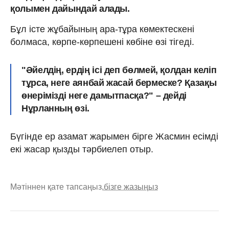
қолымен дайындай алады.
Бұл істе жұбайының ара-тұра көмектескені
болмаса, көрпе-көрпешені көбіне өзі тігеді.
"Әйелдің, ердің ісі деп бөлмей, қолдан келіп
тұрса, неге аянбай жасай бермеске? Қазақы
өнерімізді неге дамытпас­қа?" – дейді
Нұрланның өзі.
Бүгінде ер азамат жарымен бірге Жасмин есімді
екі жасар қызды тәрбиелеп отыр.
Мәтіннен қате тапсаңыз,
бізге жазыңыз