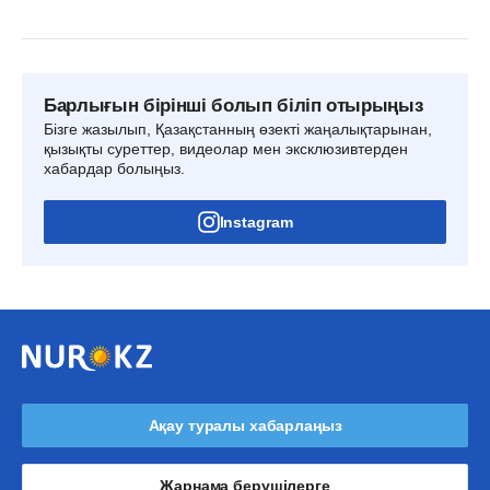
Барлығын бірінші болып біліп отырыңыз
Бізге жазылып, Қазақстанның өзекті жаңалықтарынан,
қызықты суреттер, видеолар мен эксклюзивтерден
хабардар болыңыз.
Instagram
Ақау туралы хабарлаңыз
Жарнама берушілерге