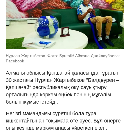
Нұрлан Жартыбеков. Фото: Sputnik/ Айжана Джайлаубаева:
Facebook
Алматы облысы Қапшағай қаласында тұратын
30 жастағы Нұрлан Жартыбеков "Балдәурен –
Қапшағай" республикалық оқу-сауықтыру
орталығында көркем еңбек пәнінің мұғалім
болып жұмыс істейді.
Негізгі мамандығы суретші бола тұра
кішкентайтынан тоқымаға өте әуес. Бұл өнерге
оны кезінде марқұм анасы үйреткен екен.