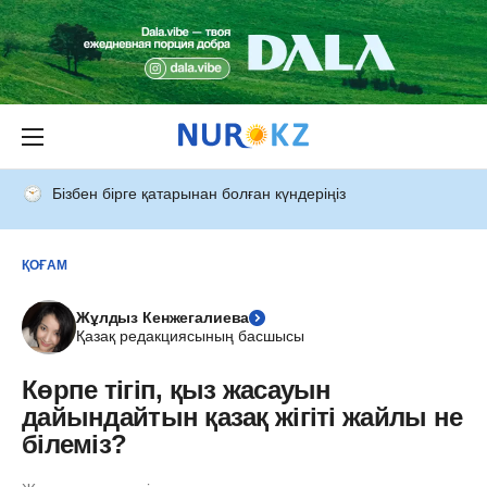
Бізбен бірге қатарынан болған күндеріңіз
ҚОҒАМ
Жұлдыз Кенжегалиева
Қазақ редакциясының басшысы
Көрпе тігіп, қыз жасауын
дайындайтын қазақ жігіті жайлы не
білеміз?