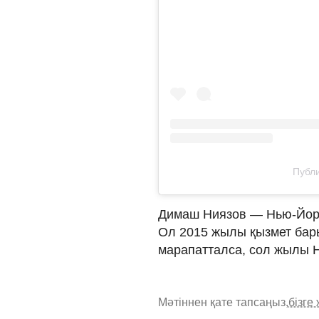
Публи
Димаш Ниязов — Нью-Йорк
Ол 2015 жылы қызмет бары
марапатталса, сол жылы Нь
Мәтіннен қате тапсаңыз,
бізге