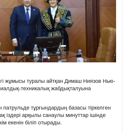
дегі жұмысы туралы айтқан Димаш Ниязов Нью-
риалдық-техникалық жабдықталуына
н патрульде тұрғындардың базасы тіркелген
ақ іздері арқылы санаулы минуттар ішінде
ім екенін біліп отырады.