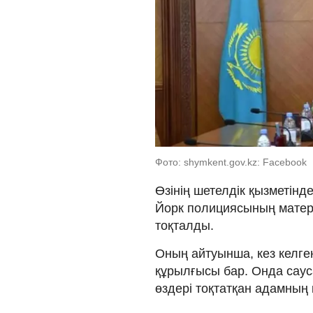
Фото: shymkent.gov.kz: Facebook
Өзінің шетелдік қызметін
Йорк полициясының мате
тоқталды.
Оның айтуынша, кез келге
құрылғысы бар. Онда саус
өздері тоқтатқан адамның к