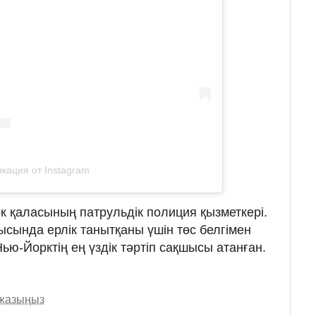
кация от Instagram
 қаласының патрульдік полиция қызметкері.
сында ерлік танытқаны үшін төс белгімен
ю-Йорктің ең үздік тәртіп сақшысы атанған.
 жазыңыз