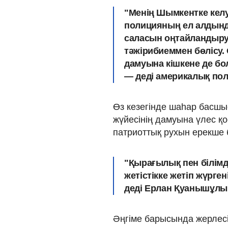
"Менің Шымкентке келу
полицияның ел алдында
саласын оңтайландыру
тәжірибиеммен бөлісу
дамуына кішкене де бо
— деді америкалық пол
Өз кезегінде шаһар басшы
жүйесінің дамуына үлес қос
патриоттық рухын ерекше 
"Қырағылық пен білімді
жетістікке жетіп жүрг
деді Ерлан Қуанышұлы
Әңгіме барысында жерлесім