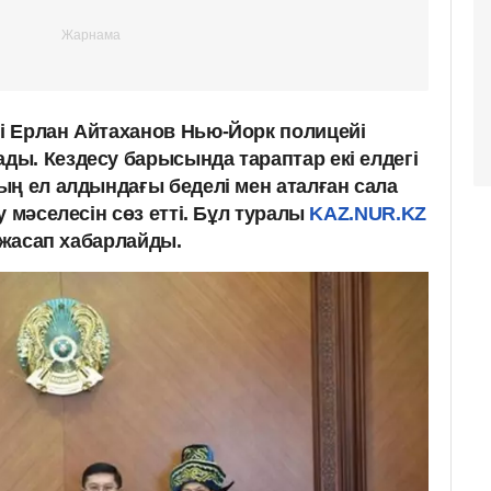
 Ерлан Айтаханов Нью-Йорк полицейі
ы. Кездесу барысында тараптар екі елдегі
ың ел алдындағы беделі мен аталған сала
 мәселесін сөз етті. Бұл туралы
KAZ.NUR.KZ
 жасап хабарлайды.