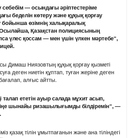
 себебім — осындағы әріптестеріме
ғы беделін көтеру және құқық қорғау
 бойынша өзімнің халықаралық
. Осылайша, Қазақстан полициясының
лса үлес қоссам — мен үшін үлкен мәртебе",
ицей.
сы Димаш Ниязовтың құқық қорғау қызметі
уға деген ниетін құптап, туған жеріне деген
бағалап, алғыс айтты.
 талап ететін ауыр салада мұхит асып,
еніңе шынайы ризашылығымды білдіремін", —
.
із қазақ тілін ұмытпағанын және ана тіліндегі