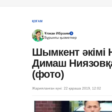
ҚОҒАМ
Ұлжан Ибраим
Бұрынғы қызметкер
Шымкент әкімі 
Димаш Ниязовқ
(фото)
Жарияланған күні:
22 қараша 2019, 12:02