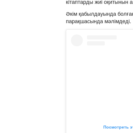
кітаптарды жиі оқитынын а
Әкім қабылдауында болға
парақшасында мәлімдеді.
Посмотреть э