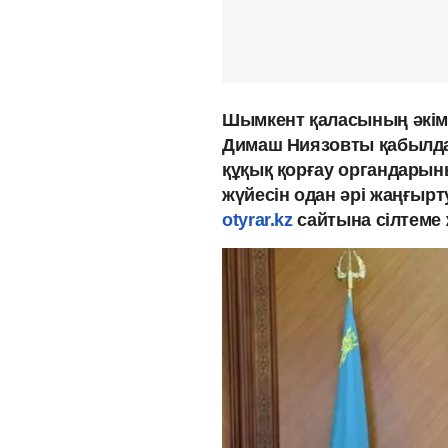
Шымкент қаласының әкімі
Димаш Ниязовты қабылдад
құқық қорғау органдарын
жүйесін одан әрі жаңғырту
otyrar.kz
сайтына сілтеме