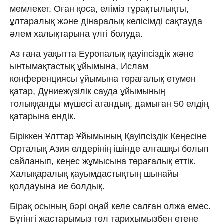
мемлекет. Оған қоса, еліміз тұрақтылықты,
ұлтаралық және дінаралық келісімді сақтауда
әлем халықтарына үлгі болуда.
Аз ғана уақытта Еуропалық қауіпсіздік және
ынтымақтастық ұйымына, Ислам
конференциясы ұйымына төрағалық етумен
қатар, Дүниежүзілік сауда ұйымының
толыққанды мүшесі атандық, дамыған 50 елдің
қатарына ендік.
Біріккен Ұлттар Ұйымының Қауіпсіздік Кеңесіне
Орталық Азия елдерінің ішінде алғашқы болып
сайланып, кеңес жұмысына төрағалық еттік.
Халықаралық қауымдастықтың шынайы
қолдауына ие болдық.
Бірақ осының бәрі оңай келе салған олжа емес.
Бүгінгі жастарымыз төл тарихымызбен етене