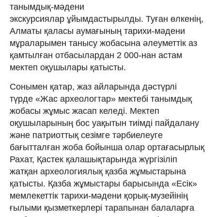
танымдық-мәдени
экскурсиялар ұйымдастырылды. Туған өлкенің,
Алматы қаласы аумағының тарихи-мәдени
мұраларымен танысу жобасына әлеуметтік аз
қамтылған отбасылардан 2 000-нан астам
мектеп оқушылары қатысты.
Сонымен қатар, жаз айларында дәстүрлі
түрде «Жас археологтар» мектебі танымдық
жобасы жұмыс жасап келеді. Мектеп
оқушыларының бос уақытын тиімді пайдалану
және патриоттық сезімге тәрбиелеуге
бағытталған жоба бойынша олар ортағасырлық
Рахат, Қастек қалашықтарында жүргізіліп
жатқан археологиялық қазба жұмыстарына
қатысты. Қазба жұмыстары барысында «Есік»
мемлекеттік тарихи-мәдени қорық-музейінің
ғылыми қызметкерлері тарапынан балаларға