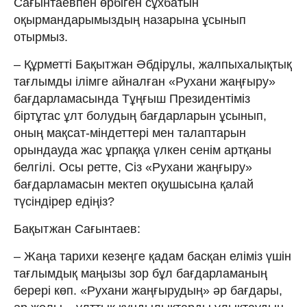
Сағынтаевпен өрбіген сұхбатын
оқырмандарымыздың назарына ұсынып
отырмыз.
– Құрметті Бақытжан Әбдірұлы, жалпыхалықтық
тағлымды ілімге айналған «Рухани жаңғыру»
бағдарламасында Тұңғыш Президентіміз
біртұтас ұлт болудың бағдарларын ұсынып,
оның мақсат-міндеттері мен талаптарын
орындауда жас ұрпаққа үлкен сенім артқаны
белгілі. Осы ретте, Сіз «Рухани жаңғыру»
бағдарламасын мектеп оқушысына қалай
түсіндірер едіңіз?
Бақытжан Сағынтаев:
– Жаңа тарихи кезеңге қадам басқан еліміз үшін
тағлымдық маңызы зор бұл бағдарламаның
берері көп. «Рухани жаңғырудың» әр бағдары,