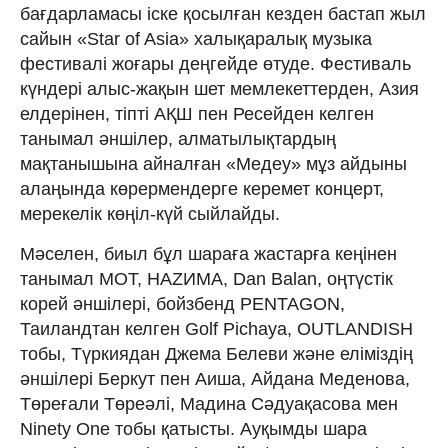
бағдарламасы іске қосылған кезден бастап жыл
сайын «Star of Asіa» халықаралық музыка
фестивалі жоғары деңгейде өтуде. Фестиваль
күндері алыс-жақын шет мемлекеттерден, Азия
елдерінен, тіпті АҚШ пен Ресейден келген
танымал әншілер, алматылықтардың
мақтанышына айналған «Медеу» мұз айдыны
алаңында көрермендерге керемет концерт,
мерекелік көңіл-күй сыйлайды.
Мәселен, биыл бұл шараға жастарға кеңінен
танымал МОТ, НАZИМА, Dan Balan, оңтүстік
корей әншілері, бойзбенд PENTAGON,
Таиландтан келген Golf Pіchaya, OUTLANDІSH
тобы, Түркиядан Джема Белеви және еліміздің
әншілері Беркут пен Аиша, Айдана Меденова,
Төреғали Төреәлі, Мадина Сәдуақасова мен
Nіnety One тобы қатысты. Ауқымды шара