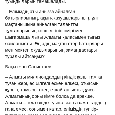
туындыларын тамашалады.
– Еліміздің аты аңызға айналған
батырларының, ақын-жазушыларының, ұлт
мақтанышына айналған талантты
тұлғаларының көпшілігінің өмірі мен
шығармашылығы Алматы қаласымен тығыз
байланысты. Өңірдің мақтан етер батырлары
мен мектеп оқушыларының замандастары
туралы айтсаңыз?
Бақытжан Сағынтаев:
– Алматы миллиондардың кіндік қаны тамған
туған жері, ес білгелі өскен өлкесі, отбасын
құрып, тамырын кеңге жайған ыстық ұясы.
Алматының орны кімге болса да ерекше.
Алматы – тек өзінде туып-өскен азаматтардың
ғана емес, сонымен қатар, еліміздің түпкір-