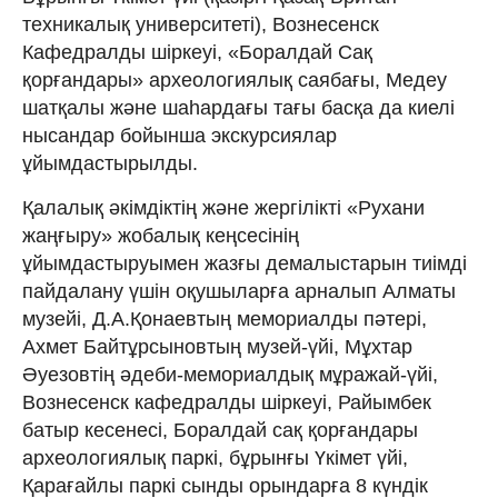
техникалық университеті), Вознесенск
Кафедралды шіркеуі, «Боралдай Сақ
қорғандары» археологиялық саябағы, Медеу
шатқалы және шаһардағы тағы басқа да киелі
нысандар бойынша экскурсиялар
ұйымдастырылды.
Қалалық әкімдіктің және жергілікті «Рухани
жаңғыру» жобалық кеңсесінің
ұйымдастыруымен жазғы демалыстарын тиімді
пайдалану үшін оқушыларға арналып Алматы
музейі, Д.А.Қонаевтың мемориалды пәтері,
Ахмет Байтұрсыновтың музей-үйі, Мұхтар
Әуезовтің әдеби-мемориалдық мұражай-үйі,
Вознесенск кафедралды шіркеуі, Райымбек
батыр кесенесі, Боралдай сақ қорғандары
археологиялық паркі, бұрынғы Үкімет үйі,
Қарағайлы паркі сынды орындарға 8 күндік