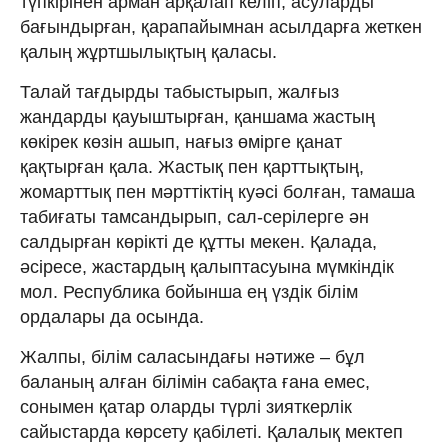
түпкірінен арман арқалап келіп, асуларды
бағындырған, қарапайымнан асылдарға жеткен
қалың жұртшылықтың қаласы.
Талай тағдырды табыстырып, жалғыз
жандарды қауыштырған, қаншама жастың
көкірек көзін ашып, нағыз өмірге қанат
қақтырған қала. Жастық пен қарттықтың,
жомарттық пен мәрттіктің куәсі болған, тамаша
табиғаты тамсандырып, сал-серілерге ән
салдырған көрікті де құтты мекен. Қалада,
әсіресе, жастардың қалыптасуына мүмкіндік
мол. Республика бойынша ең үздік білім
ордалары да осында.
Жалпы, білім саласындағы нәтиже – бұл
баланың алған білімін сабақта ғана емес,
сонымен қатар оларды түрлі зияткерлік
сайыстарда көрсету қабілеті. Қалалық мектеп