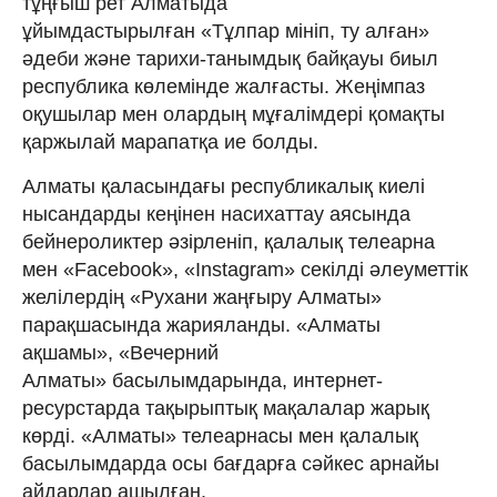
тұңғыш рет Алматыда
ұйымдастырылған «Тұлпар мініп, ту алған»
әдеби және тарихи-танымдық байқауы биыл
республика көлемінде жалғасты. Жеңімпаз
оқушылар мен олардың мұғалімдері қомақты
қаржылай марапатқа ие болды.
Алматы қаласындағы республикалық киелі
нысандарды кеңінен насихаттау аясында
бейнероликтер әзірленіп, қалалық телеарна
мен «Facebook», «Іnstagram» секілді әлеуметтік
желілердің «Рухани жаңғыру Алматы»
парақшасында жарияланды. «Алматы
ақшамы», «Вечерний
Алматы» басылымдарында, интернет-
ресурстарда тақырыптық мақалалар жарық
көрді. «Алматы» телеарнасы мен қалалық
басылымдарда осы бағдарға сәйкес арнайы
айдарлар ашылған.