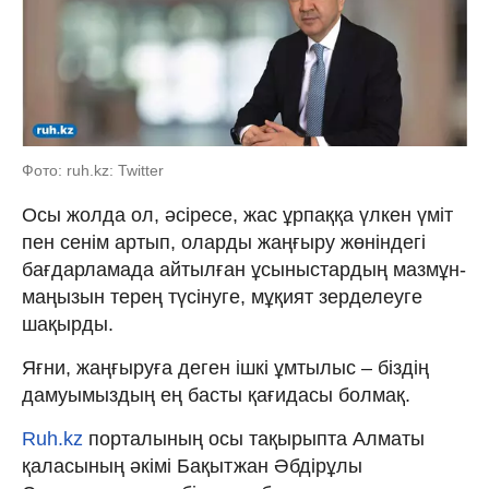
Фото: ruh.kz: Twitter
Осы жолда ол, әсіресе, жас ұрпаққа үлкен үміт
пен сенім артып, оларды жаңғыру жөніндегі
бағдарламада айтылған ұсыныстардың мазмұн-
маңызын терең түсінуге, мұқият зерделеуге
шақырды.
Яғни, жаңғыруға деген ішкі ұмтылыс – біздің
дамуымыздың ең басты қағидасы болмақ.
Ruh.kz
порталының осы тақырыпта Алматы
қаласының әкімі Бақытжан Әбдірұлы