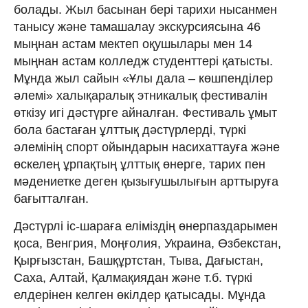
болады. Жыл басынан бері тарихи нысанмен
танысу және тамашалау экскурсиясына 46
мыңнан астам мектеп оқушылары мен 14
мыңнан астам колледж студенттері қатысты.
Мұнда жыл сайын «Ұлы дала – көшпенділер
әлемі» халықаралық этникалық фестивалін
өткізу игі дәстүрге айналған. Фестиваль ұмыт
бола бастаған ұлттық дәстүрлерді, түркі
әлемінің спорт ойындарын насихаттауға және
өскелең ұрпақтың ұлттық өнерге, тарих пен
мәдениетке деген қызығушылығын арттыруға
бағытталған.
Дәстүрлі іс-шараға еліміздің өнерпаздарымен
қоса, Венгрия, Моңғолия, Украина, Өзбекстан,
Қырғызстан, Башқұртстан, Тыва, Дағыстан,
Саха, Алтай, Қалмақиядан және т.б. түркі
елдерінен келген өкілдер қатысады. Мұнда