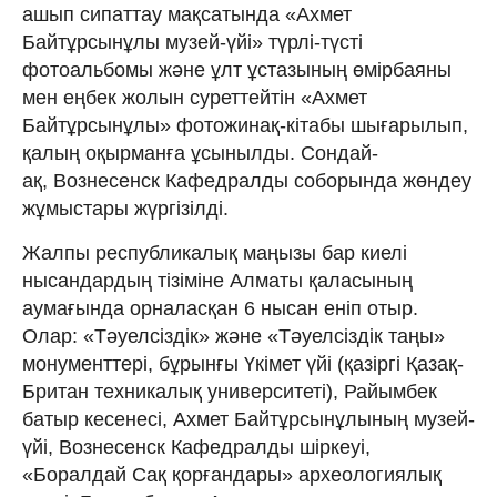
ашып сипаттау мақсатында «Ахмет
Байтұрсынұлы музей-үйі» түрлі-түсті
фотоальбомы және ұлт ұстазының өмірбаяны
мен еңбек жолын суреттейтін «Ахмет
Байтұрсынұлы» фотожинақ-кітабы шығарылып,
қалың оқырманға ұсынылды. Сондай-
ақ, Вознесенск Кафедралды соборында жөндеу
жұмыстары жүргізілді.
Жалпы республикалық маңызы бар киелі
нысандардың тізіміне Алматы қаласының
аумағында орналасқан 6 нысан еніп отыр.
Олар: «Тәуелсіздік» және «Тәуелсіздік таңы»
монументтері, бұрынғы Үкімет үйі (қазіргі Қазақ-
Британ техникалық университеті), Райымбек
батыр кесенесі, Ахмет Байтұрсынұлының музей-
үйі, Вознесенск Кафедралды шіркеуі,
«Боралдай Сақ қорғандары» археологиялық