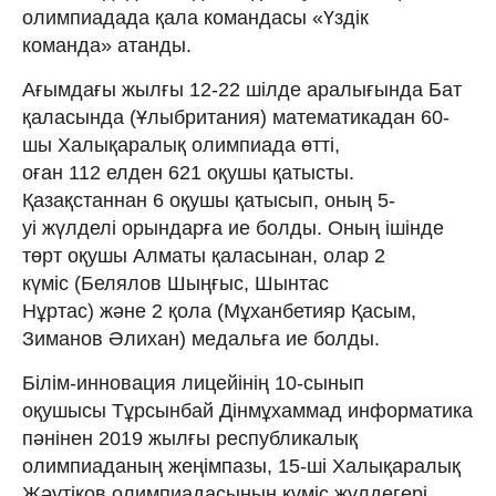
олимпиадада қала командасы «Үздік
команда» атанды.
Ағымдағы жылғы 12-22 шілде аралығында Бат
қаласында (Ұлыбритания) математикадан 60-
шы Халықаралық олимпиада өтті,
оған 112 елден 621 оқушы қатысты.
Қазақстаннан 6 оқушы қатысып, оның 5-
уі жүлделі орындарға ие болды. Оның ішінде
төрт оқушы Алматы қаласынан, олар 2
күміс (Белялов Шыңғыс, Шынтас
Нұртас) және 2 қола (Мұханбетияр Қасым,
Зиманов Әлихан) медальға ие болды.
Білім-инновация лицейінің 10-сынып
оқушысы Тұрсынбай Дінмұхаммад информатика
пәнінен 2019 жылғы республикалық
олимпиаданың жеңімпазы, 15-ші Халықаралық
Жәутіков олимпиадасының күміс жүлдегері