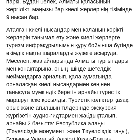
паркі. Бұдан бөлек, Алматы қаласының
жергілікті маңызы бар киелі жерлерінің тізімінде
9 нысан бар.
Аталған киелі нысандар мен қаланың көрікті
жерлерін танымал ету және киелі жерлерге
туризм инфрақұрылымын құру бойынша бүгінде
әкімдік нақты шараларды жүзеге асыруда.
Мәселен, жаз айларында Алматы тұрғындары
мен қонақтарына, оның ішінде шетелдік
меймандарға арналып, қала аумағында
орналасқан киелі нысандармен кеңінен
танысуға мүмкіндік беретін арнайы туристік
маршрут іске қосылды. Туристік көліктер қазақ,
орыс және ағылшын тілдерінде экскурсия
жүргізетін аудио-гидтармен жабдықталып,
арнайы 2 бағытта: Республика алаңы
(Тәуелсіздік монументі және Тәуелсіздік таңы),
Бұрынғы Үкімет үйі (қазіргі Қазақ-Британ