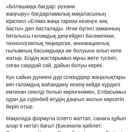
«Болашаққа бағдар: рухани
жаңғыру» бағдарламалық мақаласының
кіріспесі «Еліміз жаңа тарихи кезеңге аяқ
басты» деп басталады. Яғни бүгінгі заманның
беталысы ғаламдық деңгейдегі бәсекелікке,
технологиялық төңкеріске, инновациялық
ғылымның басымдыққа ие болуына алып келе
жатыр. Біздің жастарымыз мұны жете түсініп,
соған сақадай сай, дайын болуы керек.
Күн сайын дүниені дүр сілкіндірер жаңалықтары
көп ғаламдық жаһандану кезеңі кейде күрделі
емтихан секілді болып көрінгенімен, Елбасымыз
одан да сүрінбей өтудің даңғыл жолын көрсетіп
беріп отыр.
Мақалада формула іспетті жаттап, санаға құйып
алар 6 негізгі бағыт (Бәсекелік қабілет;