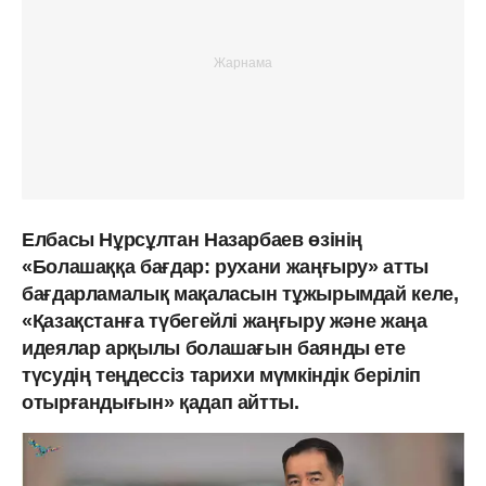
Елбасы Нұрсұлтан Назарбаев өзінің
«Болашаққа бағдар: рухани жаңғыру» атты
бағдарламалық мақаласын тұжырымдай келе,
«Қазақстанға түбегейлі жаңғыру және жаңа
идеялар арқылы болашағын баянды ете
түсудің теңдессіз тарихи мүмкіндік беріліп
отырғандығын» қадап айтты.