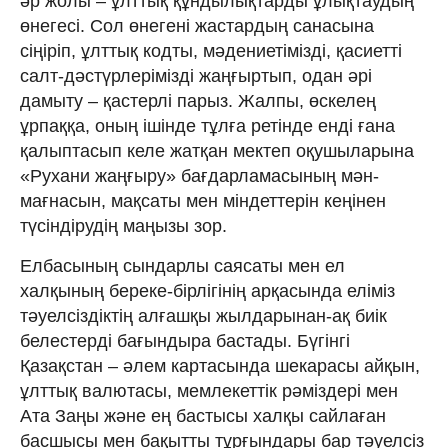
әр жолы – ұлттық құндылықтарды ұлықтаудың
өнегесі. Сол өнегені жастардың санасына
сіңіріп, ұлттық кодты, мәдениетімізді, қасиетті
салт-дәстүрлерімізді жаңғыртып, одан әрі
дамыту – қастерлі парыз. Жалпы, өскелең
ұрпаққа, оның ішінде тұлға ретінде енді ғана
қалыптасып келе жатқан мектеп оқушыларына
«Рухани жаңғыру» бағдарламасының мән-
мағнасын, мақсаты мен міндеттерін кеңінен
түсіндірудің маңызы зор.
Елбасының сындарлы саясаты мен ел
халқының береке-бірлігінің арқасында еліміз
тәуелсіздіктің алғашқы жылдарынан-ақ биік
белестерді бағындыра бастады. Бүгінгі
Қазақстан – әлем картасында шекарасы айқын,
ұлттық валютасы, мемлекеттік рәміздері мен
Ата Заңы және ең бастысы халқы сайлаған
басшысы мен бақытты тұрғындары бар тәуелсіз