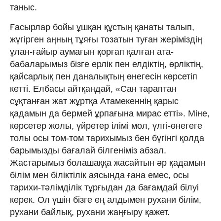
таныс.
Ғасырлар бойы ұшқан құстың қанаты талып,
жүгірген аңның тұяғы тозатын туған жеріміздің
ұлан-ғайыр аумағын қорғап қалған ата-
бабаларымыз бізге ерлік пен елдіктің, өрліктің,
қайсарлық пен даналықтың өнегесін көрсетіп
кетті. Елбасы айтқандай, «Сан тараптан
сұқтанған жат жұртқа Атамекеннің қарыс
қадамын да бермей ұрпағына мирас етті». Міне,
көрсетер жолы, үйретер ілімі мол, үлгі-өнегеге
толы осы том-том тарихымыз бен бүгінгі қолда
барымызды бағалай білгеніміз абзал.
Жастарымыз болашаққа жасайтын әр қадамын
білім мен біліктілік аясында ғана емес, осы
тарихи-тәлімділік тұрғыдан да бағамдай білуі
керек. Ол үшін бізге ең алдымен рухани білім,
рухани байлық, рухани жаңғыру қажет.