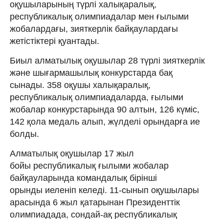
оқушыларының түрлі халықаралық,
республикалық олимпиадалар мен ғылыми
жобалардағы, зияткерлік байқаулардағы
жетістіктері қуантады.
Биыл алматылық оқушылар 28 түрлі зияткерлік
және шығармашылық конкурстарда бақ
сынады. 358 оқушы халықаралық,
республикалық олимпиадаларда, ғылыми
жобалар конкурстарында 90 алтын, 126 күміс,
142 қола медаль алып, жүлделі орындарға ие
болды.
Алматылық оқушылар 17 жыл
бойы республикалық ғылыми жобалар
байқауларында командалық бірінші
орынды иеленіп келеді. 11-сынып оқушылары
арасында 6 жыл қатарынан Президенттік
олимпиадада, сондай-ақ республикалық