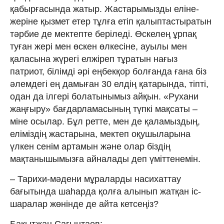
қабырғасында жатыр. Жастарымызды еліне-
жеріне қызмет етер тұлға етіп қалыптастыратын
тәрбие де мектепте беріледі. Өскелең ұрпақ
туған жері мен өскен өлкесіне, ауылы мен
қаласына жүрегі елжіреп тұратын нағыз
патриот, білімді әрі еңбекқор болғанда ғана біз
әлемдегі ең дамыған 30 елдің қатарында, тіпті,
одан да ілгері болатынымыз айқын. «Рухани
жаңғыру» бағдарламасының түпкі мақсаты –
міне осылар. Бұл ретте, мен де қаламыздың,
еліміздің жастарына, мектеп оқушыларына
үлкен сенім артамын және олар біздің
мақтанышымызға айналады деп үміттенемін.
– Тарихи-мәдени мұраларды насихаттау
бағытында шаһарда қолға алынып жатқан іс-
шаралар жөнінде де айта кетсеңіз?