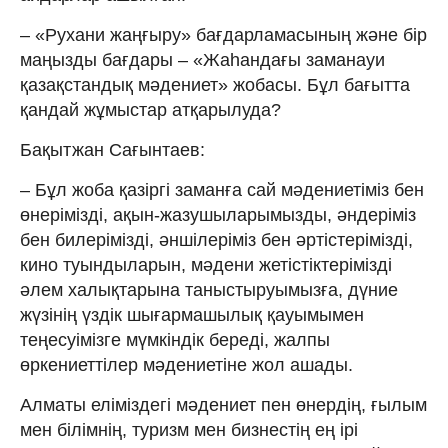
– «Рухани жаңғыру» бағдарламасының және бір
маңызды бағдары – «Жаһандағы заманауи
қазақстандық мәдениет» жобасы. Бұл бағытта
қандай жұмыстар атқарылуда?
Бақытжан Сағынтаев:
– Бұл жоба қазіргі заманға сай мәдениетіміз бен
өнерімізді, ақын-жазушыларымызды, әндеріміз
бен билерімізді, әншілеріміз бен әртістерімізді,
кино туындыларын, мәдени жетістіктерімізді
әлем халықтарына таныстыруымызға, дүние
жүзінің үздік шығармашылық қауымымен
теңесуімізге мүмкіндік береді, жалпы
өркениеттілер мәдениетіне жол ашады.
Алматы еліміздегі мәдениет пен өнердің, ғылым
мен білімнің, туризм мен бизнестің ең ірі