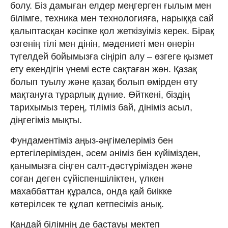
болу. Біз дамыған елдер меңгерген ғылым мен
білімге, техника мен технологияға, нарыққа сай
қалыптасқан кәсіпке қол жеткізуіміз керек. Бірақ
өзгенің тілі мен дінін, мәдениеті мен өнерін
түгелдей бойымызға сіңіріп алу – өзгеге қызмет
ету екендігін үнемі есте сақтаған жөн. Қазақ
болып туылу және қазақ болып өмірден өту
мақтануға тұрарлық дүние. Өйткені, біздің
тарихымыз терең, тіліміз бай, дініміз асыл,
діңгегіміз мықты.
Фундаментіміз аңыз-әңгімелеріміз бен
ертегілерімізден, әсем әніміз бен күйімізден,
қанымызға сіңген салт-дәстүрімізден және
соған деген сүйіспеншіліктен, үлкен
махаббаттан құралса, онда қай биікке
көтерілсек те құлап кетпесіміз анық.
Қандай білімнің де бастауы мектеп