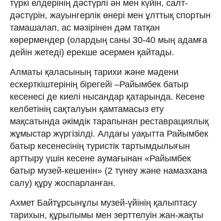
түркі елдерінің дәстүрлі ән мен күйін, салт-
дәстүрін, жауынгерлік өнері мен ұлттық спортын
тамашалап, ас мәзірінен дәм татқан
көрермендер (олардың саны 30-40 мың адамға
дейін жетеді) ерекше әсермен қайтады.
Алматы қаласының тарихи және мәдени
ескерткіштерінің бірегейі –Райымбек батыр
кесенесі де киелі нысандар қатарында. Кесене
келбетінің сақталуын қамтамасыз ету
мақсатында әкімдік тарапынан реставрациялық
жұмыстар жүргізілді. Алдағы уақытта Райымбек
батыр кесенесінің туристік тартымдылығын
арттыру үшін кесене аумағынан «Райымбек
батыр музей-кешенін» (2 түнеу және намазхана
салу) құру жоспарланған.
Ахмет Байтұрсынұлы музей-үйінің қалыптасу
тарихын, құрылымы мен зерттелуін жан-жақты