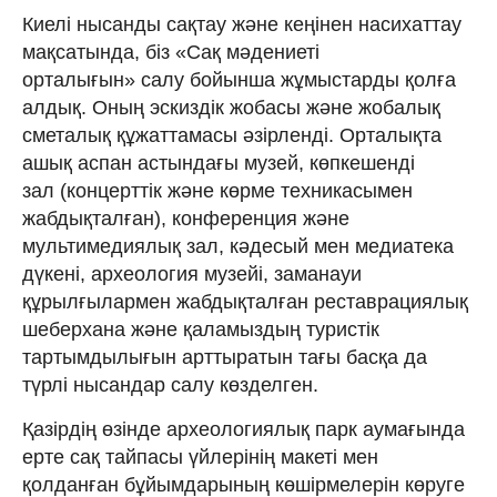
Киелі нысанды сақтау және кеңінен насихаттау
мақсатында, біз «Сақ мәдениеті
орталығын» салу бойынша жұмыстарды қолға
алдық. Оның эскиздік жобасы және жобалық
сметалық құжаттамасы әзірленді. Орталықта
ашық аспан астындағы музей, көпкешенді
зал (концерттік және көрме техникасымен
жабдықталған), конференция және
мультимедиялық зал, кәдесый мен медиатека
дүкені, археология музейі, заманауи
құрылғылармен жабдықталған реставрациялық
шеберхана және қаламыздың туристік
тартымдылығын арттыратын тағы басқа да
түрлі нысандар салу көзделген.
Қазірдің өзінде археологиялық парк аумағында
ерте сақ тайпасы үйлерінің макеті мен
қолданған бұйымдарының көшірмелерін көруге