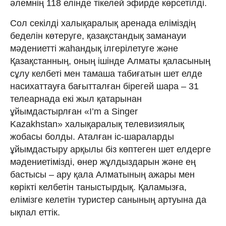
әлемнің 118 елінде тікелей эфирде көрсетілді.
Сол секілді халықаралық аренада еліміздің
беделін көтеруге, қазақстандық заманауи
мәдениетті жаһандық ілгерілетуге және
Қазақстанның, оның ішінде Алматы қаласының
сұлу келбеті мен тамаша табиғатын шет елде
насихаттауға бағытталған бірегей шара – 31
телеарнада екі жыл қатарынан
ұйымдастырлған «І’m а Sіnger
Kazakhstan» халықаралық телевизиялық
жобасы болды. Аталған іс-шараларды
ұйымдастыру арқылы біз көптеген шет елдерге
мәдениетімізді, өнер жұлдыздарын және ең
бастысы – ару қала Алматының ажары мен
көрікті келбетін таныстырдық. Қаламызға,
елімізге келетін туристер санының артуына да
ықпал еттік.