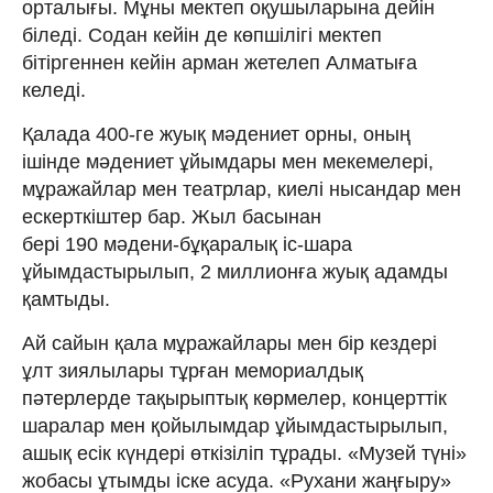
орталығы. Мұны мектеп оқушыларына дейін
біледі. Содан кейін де көпшілігі мектеп
бітіргеннен кейін арман жетелеп Алматыға
келеді.
Қалада 400-ге жуық мәдениет орны, оның
ішінде мәдениет ұйымдары мен мекемелері,
мұражайлар мен театрлар, киелі нысандар мен
ескерткіштер бар. Жыл басынан
бері 190 мәдени-бұқаралық іс-шара
ұйымдастырылып, 2 миллионға жуық адамды
қамтыды.
Ай сайын қала мұражайлары мен бір кездері
ұлт зиялылары тұрған мемориалдық
пәтерлерде тақырыптық көрмелер, концерттік
шаралар мен қойылымдар ұйымдастырылып,
ашық есік күндері өткізіліп тұрады. «Музей түні»
жобасы ұтымды іске асуда. «Рухани жаңғыру»