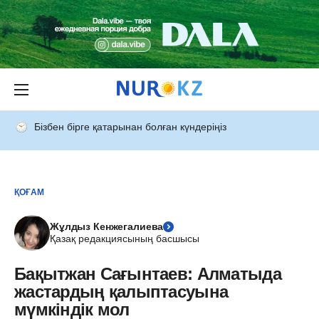
Бізбен бірге қатарынан болған күндеріңіз
ҚОҒАМ
Жұлдыз Кенжегалиева
Қазақ редакциясының басшысы
Бақытжан Сағынтаев: Алматыда
жастардың қалыптасуына
мүмкіндік мол