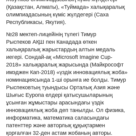
(Қазақстан, Алматы), «Туймада» халықаралық
олимпиадасының күміс жүлдегері (Саха
Республикасы, Якутия).
№28 мектеп-лицейінің түлегі Тимур
Рыспеков АҚШ пен Канадада өткен
халықаралық жарыстардың алтын медаль
иегері. Сондай-ақ «Mіcrosoft Іmagіne Cup-
2018» халықаралық жарысында (Майкрософт
имэджен Кап-2018) «үздік инновациялық жоба»
номинациясында 1-ші орынға ие болды. Тимур
Рыспековтың туындысы Орталық Азия және
Шығыс Еуропа елдері қатысушыларының
ұсынған жұмыстары арасындағы үздік
инновациялық жоба деп танылды. Ол физика,
информатика, математика саласындағы
патенттер және авторлық құқықтармен
қорғалған 32-ден астам жобаның авторы.