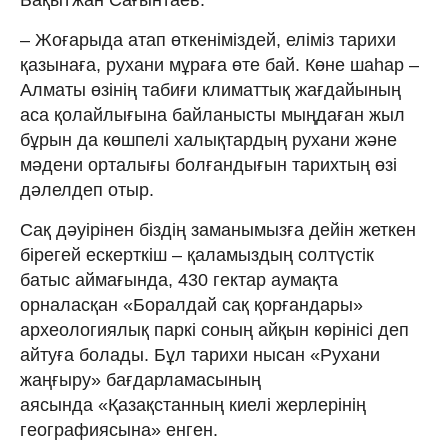
Бақытжан Сағынтаев:
– Жоғарыда атап өткеніміздей, еліміз тарихи
қазынаға, рухани мұраға өте бай. Көне шаһар –
Алматы өзінің табиғи климаттық жағдайының
аса қолайлығына байланысты мыңдаған жыл
бұрын да көшпелі халықтардың рухани және
мәдени орталығы болғандығын тарихтың өзі
дәлелдеп отыр.
Сақ дәуірінен біздің заманымызға дейін жеткен
бірегей ескерткіш – қаламыздың солтүстік
батыс аймағында, 430 гектар аумақта
орналасқан «Боралдай сақ қорғандары»
археологиялық паркі соның айқын көрінісі деп
айтуға болады. Бұл тарихи нысан «Рухани
жаңғыру» бағдарламасының
аясында «Қазақстанның киелі жерлерінің
географиясына» енген.