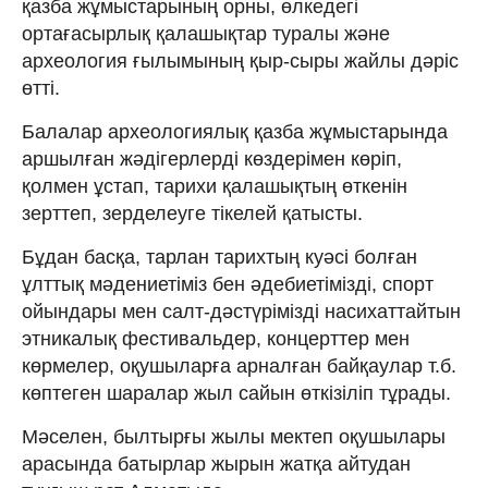
қазба жұмыстарының орны, өлкедегі
ортағасырлық қалашықтар туралы және
археология ғылымының қыр-сыры жайлы дәріс
өтті.
Балалар археологиялық қазба жұмыстарында
аршылған жәдігерлерді көздерімен көріп,
қолмен ұстап, тарихи қалашықтың өткенін
зерттеп, зерделеуге тікелей қатысты.
Бұдан басқа, тарлан тарихтың куәсі болған
ұлттық мәдениетіміз бен әдебиетімізді, спорт
ойындары мен салт-дәстүрімізді насихаттайтын
этникалық фестивальдер, концерттер мен
көрмелер, оқушыларға арналған байқаулар т.б.
көптеген шаралар жыл сайын өткізіліп тұрады.
Мәселен, былтырғы жылы мектеп оқушылары
арасында батырлар жырын жатқа айтудан