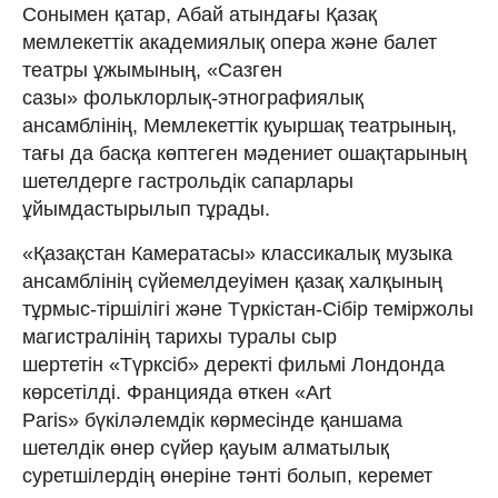
Сонымен қатар, Абай атындағы Қазақ
мемлекеттік академиялық опера және балет
театры ұжымының, «Сазген
сазы» фольклорлық-этнографиялық
ансамблінің, Мемлекеттік қуыршақ театрының,
тағы да басқа көптеген мәдениет ошақтарының
шетелдерге гастрольдік сапарлары
ұйымдастырылып тұрады.
«Қазақстан Камератасы» классикалық музыка
ансамблінің сүйемелдеуімен қазақ халқының
тұрмыс-тіршілігі және Түркістан-Сібір теміржолы
магистралінің тарихы туралы сыр
шертетін «Түрксіб» деректі фильмі Лондонда
көрсетілді. Францияда өткен «Art
Parіs» бүкіләлемдік көрмесінде қаншама
шетелдік өнер сүйер қауым алматылық
суретшілердің өнеріне тәнті болып, керемет