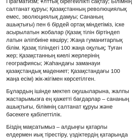
Прагматизм; Ұлттық бірегейлікті сақтау; Білімнің
салтанат құруы; Қазақстанның революциялық
емес, эволюциялық дамуы; Сананың
ашықтығы) пен 6 бірдей ортақ міндетіміз, іске
асырылатын жобалар (Қазақ тілін біртіндеп
латын әліпбиіне көшіру; Жаңа гуманитарлық
білім. Қазақ тіліндегі 100 жаңа оқулық; Туған
жер; Қазақстанның киелі жерлерінің
географиясы; Жаһандағы заманауи
қазақстандық мәдениет; Қазақстандағы 100
жаңа есім) жік-жігімен көрсетілген.
Бұлардың ішінде мектеп оқушыларына, жалпы
жастарымызға ең қажетті бағдарлар – сананың
ашықтығы, білімнің салтанат құруы және
бәсекеге қабілеттілік.
Біздің мақсатымыз – алдыңғы қатарлы
елдермен иық тірестіру, үздіктердің қатарында