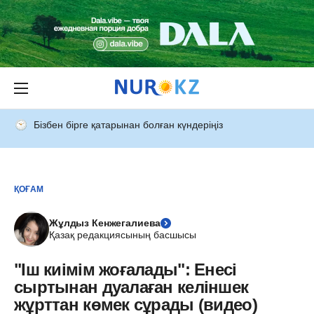
Бізбен бірге қатарынан болған күндеріңіз
ҚОҒАМ
Жұлдыз Кенжегалиева
Қазақ редакциясының басшысы
"Іш киімім жоғалады": Енесі
сыртынан дуалаған келіншек
жұрттан көмек сұрады (видео)