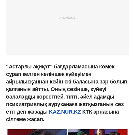
"Астарлы ақиқат" бағдарламасына көмек
сұрап келген келіншек күйеуімен
айрылысқаннан кейін екі баласына зар болып
қалғанын айтты. Оның сөзінше, күйеуі
балаларды көрсетпей, тіпті, әйел адамды
психиатриялық ауруханаға жатқызғанын сөз
етті деп жазады
KAZ.NUR.KZ
КТК арнасына
сілтеме жасап.