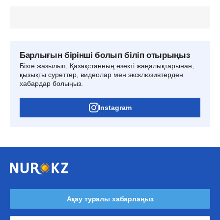
Барлығын бірінші болып біліп отырыңыз
Бізге жазылып, Қазақстанның өзекті жаңалықтарынан,
қызықты суреттер, видеолар мен эксклюзивтерден
хабардар болыңыз.
Instagram
Ақау туралы хабарлаңыз