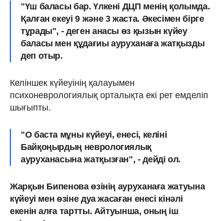
"Үш баласы бар. Үлкені ДЦП менің қолымда.
Қалған екеуі 9 және 3 жаста. Әкесімен бірге
тұрады", - деген анасы өз қызын күйеу
баласы мен құдағиы ауруханаға жатқызды
деп отыр.
Келіншек күйеуінің қалауымен
психоневрологиялық орталықта екі рет емделіп
шығыпты.
"О баста мұны күйеуі, енесі, келіні
Байқоңырдың неврологиялық
ауруханасына жатқызған", - дейді ол.
Жарқын Бипенова өзінің ауруханаға жатуына
күйеуі мен өзіне дуа жасаған енесі кінәлі
екенін алға тартты. Айтуынша, оның іш