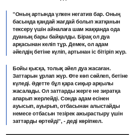
"Оның артында үлкен негатив бар. Оның
басында қандай жағдай болып жатқанын
тексеру үшін айналаға шам жаққанда ода
дуаның бары байқалды. Бірақ ол дуа
арқасынан келіп тұр. Демек, ол адам
әйелдің бетіне күліп, артынан іс бітіріп жүр.
Бойы қысқа, толық әйел дуа жасаған.
Заттарын ұрлап жүр. Өте көп сөйлеп, бетіне
күледі. Әдетте бұл қара сиқыр арқылы
жасалады. Ол заттарды жерге не зиратқа
апарып жерлейді. Сонда адам есінен
ауысып, ауырып, отбасынан алыстайды
немесе отбасын тезірек ажырастыру үшін
заттарды өртейді", - деді көріпкел.