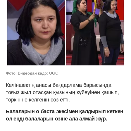
Фото: Видеодан кадр: UGC
Келіншектің анасы бағдарлама барысында
тоғыз жыл отасқан қызының күйеуінен қашып,
төркініне келгенін сөз етті.
Балаларын о баста әкесімен қалдырып кеткен
ол енді балаларын өзіне ала алмай жүр.