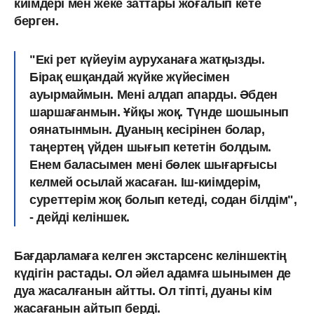
киімдері мен жеке заттары жоғалып кете
берген.
"Екі рет күйеуім ауруханаға жатқызды.
Бірақ ешқандай жүйке жүйесімен
ауырмаймын. Мені алдап апарды. Әбден
шаршағанмын. Ұйқы жоқ. Түнде шошынып
оянатынмын. Дуаның кесірінен болар,
таңертең үйден шығып кететін болдым.
Енем баласымен мені бөлек шығарғысы
келмей осылай жасаған. Іш-киімдерім,
суреттерім жоқ болып кетеді, содан білдім",
- дейді келіншек.
Бағдарламаға келген экстарсенс келіншектің
күдігін растады. Ол әйел адамға шынымен де
дуа жасалғанын айтты. Ол тіпті, дуаны кім
жасағанын айтып берді.