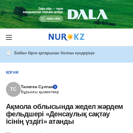
Бізбен бірге қатарынан болған күндеріңіз
ҚОҒАМ
Тилеген Султан
ТС
Бұрынғы қызметкер
Ақмола облысында жедел жәрдем
фельдшері «Денсаулық сақтау
ісінің үздігі» атанды