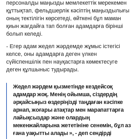
персоналды маңызды мемлекеттік мерекемен
құттықтап, фельдшерлік кәсіптің маңыздылығы
оның тектілігін көрсетеді, өйткені бұл маман
қиын жағдайға тап болған адамдарға бірінші
болып келеді.
- Егер адам жедел жәрдемде жұмыс істегісі
келсе, оны адамдарға деген үлкен
сүйіспеншілік пен науқастарға көмектесуге
деген құлшыныс тудырады.
Жедел жәрдем қызметінде кездейсоқ
адамдар жоқ. Менің ойымша, сіздердің
әрқайсыңыз өздеріңізді таңдаған кәсіпке
арнап, жоғары атақтар мен марапаттарға
лайықсыздар және олардың
мекенжайларына жететініне сенемін, бұл аз
ғана уақытты алады », - деп сендірді