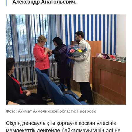
Александр Анатольевич.
Фото: Акимат Акмолинской области: Facebook
Сіздің денсаулықты қорғауға қосқан үлесіңіз
мемлекеттік деңгейде байқалмауы үшін әлі не