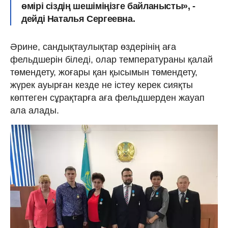
өмірі сіздің шешіміңізге байланысты», -
дейді Наталья Сергеевна.
Әрине, сандықтаулықтар өздерінің аға
фельдшерін біледі, олар температураны қалай
төмендету, жоғары қан қысымын төмендету,
жүрек ауырған кезде не істеу керек сияқты
көптеген сұрақтарға аға фельдшерден жауап
ала алады.