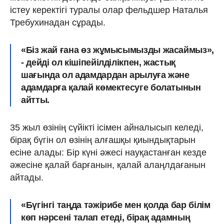
істеу керектігі туралы олар фельдшер Наталья
Требухинадан сұрады.
«Біз жай ғана өз жұмысымызды жасаймыз»,
- дейді ол кішіпейілділікпен, жастық
шағында ол адамдардан арылуға және
адамдарға қалай көмектесуге болатынын
айтты.
35 жыл өзінің сүйікті ісімен айналысып келеді,
бірақ бүгін ол өзінің алғашқы қиындықтарын
есіне алады: Бір күні әжесі науқастанған кезде
әжесіне қалай барғанын, қалай алаңлдағанын
айтады.
«Бүгінгі таңда тәжірибе мен қолда бар білім
көп нәрсені талап етеді, бірақ адамның