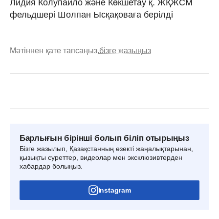
Лидия Колупайло және Көкшетау қ. ЖҚЖСМ
фельдшері Шолпан Ысқақоваға берілді
Мәтіннен қате тапсаңыз,
бізге жазыңыз
Барлығын бірінші болып біліп отырыңыз
Бізге жазылып, Қазақстанның өзекті жаңалықтарынан,
қызықты суреттер, видеолар мен эксклюзивтерден
хабардар болыңыз.
Instagram