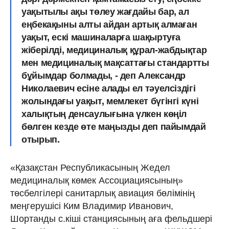
уақытылы ақы төлеу жағдайы бар, ал
еңбекақыны алты айдан артық алмаған
уақыт, ескі машиналарға шақыртуға
жіберілді, медициналық құрал-жабдықтар
мен медициналық мақсаттағы стандартты
бұйымдар болмады, - деп Александр
Николаевич есіне алады ел тәуелсіздігі
жолындағы уақыт, мемлекет бүгінгі күні
халықтың денсаулығына үлкен көңіл
бөлген кезде өте маңызды деп пайымдай
отырып.
«Қазақстан Республикасының Жедел
медициналық көмек Ассоциациясының»
төсбелгілері санитарлық авиация бөлімінің
меңгерушісі Ким Владимир Иванович,
Шортанды с.кіші станциясының аға фельдшері