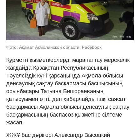
Фото: Акимат Акмолинской области: Facebook
Құрметті қызметкерлерді марапаттау мерекелік
жағдайда Қазақстан Республикасының
Тәуелсіздік күні қарсаңында Ақмола облысы
денсаулық сақтау басқармасы басшысының
орынбасары Татьяна Бишораеваның
қатысуымен өтті, деп хабарлайды ішкі саясат
басқармасы Ақмола облысы денсаулық сақтау
басқармасының баспасөз қызметіне сілтеме
жасап.
ЖЖҰ бас дәрігері Александр Высоцкий