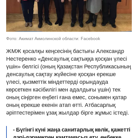
Фото: Акимат Акмолинской области: Facebook
ЖМЖ қосалқы кеңсесінің бастығы Александр
Нестеренко «Денсаулық сақтыққа қосқан үлесі
үшін» белгісі (оның Қазақстан Республикасының
денсаулық сақтау жүйесіне қосқан ерекше
үлесі, қызметтік міндеттерді орындауда
көрсеткен кәсібилігі мен адалдығы үшін) тек
оның сіңірген еңбегі ғана емес, сонымен қатар
оның ерекше екенін атап өтті. Атбасарлық
әріптестерімен ұзақ жылдар бірге жұмыс істеді.
- Бүгінгі күні жаңа санитарлық көлік, қажетті
дәрі-дәрмекпен қамтамасыз ету, еңбекке