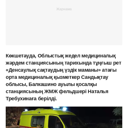
Көкшетауда, Облыстық жедел медициналық
жәрдем станциясының тарихында тұңғыш рет
«Денсаулық сақтаудың үздік маманы» атағы
орта медициналық қызметкер Сандықтау
облысы, Балкашино ауылы қосалқы
станциясының ЖМЖ фельдшері Наталья
Требухинаға берілді.