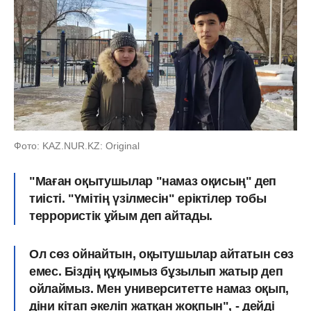
Фото: KAZ.NUR.KZ: Original
"Маған оқытушылар "намаз оқисың" деп
тиісті. "Үмітің үзілмесін" еріктілер тобы
террористік ұйым деп айтады.
Ол сөз ойнайтын, оқытушылар айтатын сөз
емес. Біздің құқымыз бұзылып жатыр деп
ойлаймыз. Мен университетте намаз оқып,
діни кітап әкеліп жатқан жоқпын",
- дейді