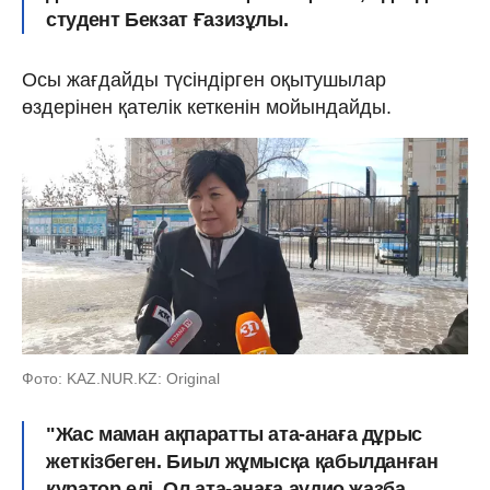
студент Бекзат Ғазизұлы.
Осы жағдайды түсіндірген оқытушылар
өздерінен қателік кеткенін мойындайды.
Фото: KAZ.NUR.KZ: Original
"Жас маман ақпаратты ата-анаға дұрыс
жеткізбеген. Биыл жұмысқа қабылданған
куратор еді. Ол ата-анаға аудио жазба