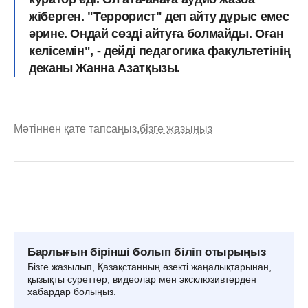
жіберген. "Террорист" деп айту дұрыс емес
әрине. Ондай сөзді айтуға болмайды. Оған
келісемін", - дейді педагогика факультетінің
деканы Жанна Азатқызы.
Мәтіннен қате тапсаңыз,
бізге жазыңыз
Барлығын бірінші болып біліп отырыңыз
Бізге жазылып, Қазақстанның өзекті жаңалықтарынан,
қызықты суреттер, видеолар мен эксклюзивтерден
хабардар болыңыз.