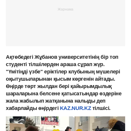
Ақтөбедегі Жұбанов университетінің бір топ
студенті тілшілерден араша сұрап жүр.
"Үмітіңді үзбе" еріктілер клубының мүшелері
оқытушыларынан қысым көргенін айтады.
Өңірде төрт жылдан бері қайырымдылық
шараларына белсене қатысатындар өздеріне
жала жабылып жатқанына налыды деп
хабарлайды өңірдегі
KAZ.NUR.KZ
тілшісі.