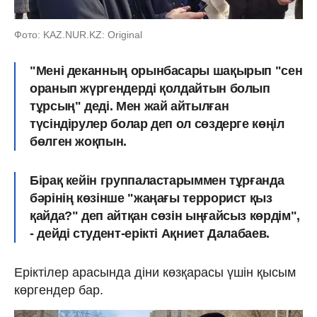
Фото: KAZ.NUR.KZ: Original
"Мені деканның орынбасары шақырып "сен
оранып жүргендерді қолдайтын болып
тұрсың" деді. Мен жай айтылған
түсіндірулер болар деп ол сөздерге көңіл
бөлген жоқпын.
Бірақ кейін группаластарыммен тұрғанда
бәрінің көзінше "жаңағы террорист қыз
қайда?" деп айтқан сөзін ыңғайсыз көрдім",
- дейді студент-ерікті Ақниет Далабаев.
Еріктілер арасында діни көзқарасы үшін қысым
көргендер бар.