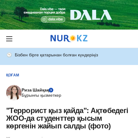
Бізбен бірге қатарынан болған күндеріңіз
ҚОҒАМ
Риза Шайқақ
Бұрынғы қызметкер
"Террорист қыз қайда": Ақтөбедегі
ЖОО-да студенттер қысым
көргенін жайып салды (фото)