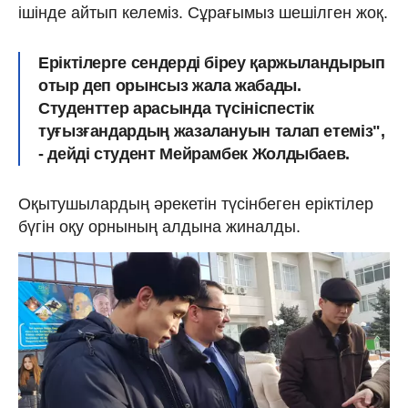
ішінде айтып келеміз. Сұрағымыз шешілген жоқ.
Еріктілерге сендерді біреу қаржыландырып
отыр деп орынсыз жала жабады.
Студенттер арасында түсініспестік
туғызғандардың жазалануын талап етеміз",
- дейді студент Мейрамбек Жолдыбаев.
Оқытушылардың әрекетін түсінбеген еріктілер
бүгін оқу орнының алдына жиналды.