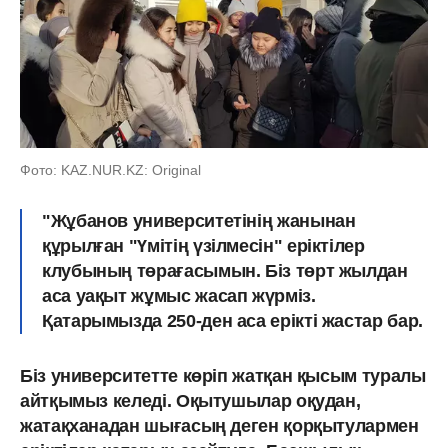
Фото: KAZ.NUR.KZ: Original
"Жұбанов университетінің жанынан
құрылған "Үмітің үзілмесін" еріктілер
клубының төрағасымын. Біз төрт жылдан
аса уақыт жұмыс жасап жүрміз.
Қатарымызда 250-ден аса ерікті жастар бар.
Біз университетте көріп жатқан қысым туралы
айтқымыз келеді. Оқытушылар оқудан,
жатақханадан шығасың деген қорқытулармен