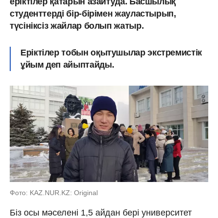
еріктілер қатарын азайтуда. Басшылық
студенттерді бір-бірімен жауластырып,
түсініксіз жайлар болып жатыр.
Еріктілер тобын оқытушылар экстремистік
ұйым деп айыптайды.
Фото: KAZ.NUR.KZ: Original
Біз осы мәселені 1,5 айдан бері университет