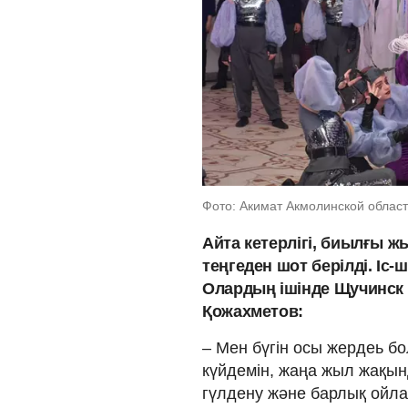
Фото: Акимат Акмолинской област
Айта кетерлігі, биылғы ж
теңгеден шот берілді. Іс-
Олардың ішінде Щучинск
Қожахметов:
– Мен бүгін осы жердеь б
күйдемін, жаңа жыл жақын
гүлдену және барлық ойл