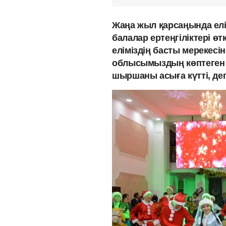
Жаңа жыл қарсаңында елі
балалар ертеңгіліктері өтк
еліміздің басты мерекесі
облысымыздың көптеген ба
шыршаны асыға күтті, де