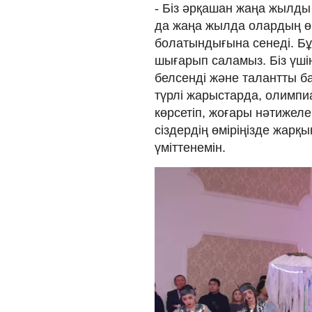
- Біз әрқашан жаңа жылды 
да жаңа жылда олардың өм
болатындығына сенеді. Бұл
шығарып саламыз. Біз үш
белсенді және талантты б
түрлі жарыстарда, олимпи
көрсетіп, жоғары нәтижел
сіздердің өміріңізде жар
үміттенемін.