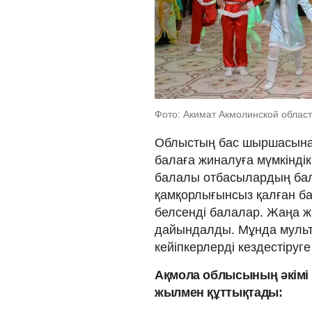
Фото: Акимат Акмолинской област
Облыстың бас шыршасына 
балаға жиналуға мүмкіндік 
балалы отбасылардың бал
қамқорлығынсыз қалған б
белсенді балалар. Жаңа ж
дайындалды. Мұнда муль
кейіпкерлерді кездестіруг
Ақмола облысының әкімі
жылмен құттықтады: