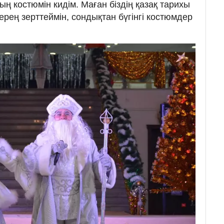
ың костюмін кидім. Маған біздің қазақ тарихы
ерең зерттеймін, сондықтан бүгінгі костюмдер