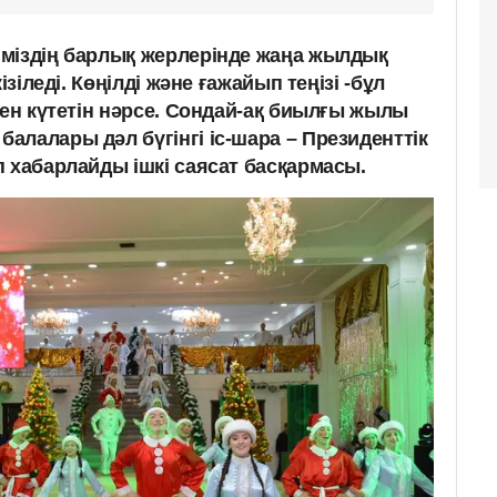
міздің барлық жерлерінде жаңа жылдық
ізіледі. Көңілді және ғажайып теңізі -бұл
нен күтетін нәрсе. Сондай-ақ биылғы жылы
лалары дәл бүгінгі іс-шара – Президенттік
п хабарлайды ішкі саясат басқармасы.