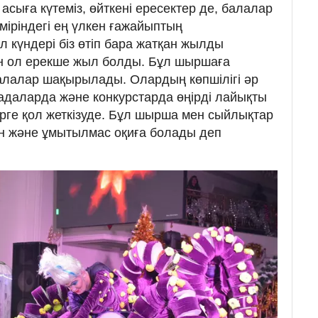
асыға күтеміз, өйткені ересектер де, балалар
іріндегі ең үлкен ғажайыптың
 күндері біз өтіп бара жатқан жылды
ін ол ерекше жыл болды. Бұл шыршаға
алалар шақырылады. Олардың көпшілігі әр
адаларда және конкурстарда өңірді лайықты
ерге қол жеткізуде. Бұл шырша мен сыйлықтар
қын және ұмытылмас оқиға болады деп