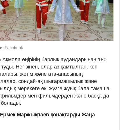
и: Facebook
Ақмола өңірінің барлық аудандарынан 180
туды. Негізінен, олар аз қамтылған, көп
алары, жетім және ата-анасының
алалар, сондай-ақ шығармашылық және
ылдық мерекеге екі жүзге жуық бала тамаша
тфильмдер мен фильмдерден және басқа да
е болады.
 Ермек Маржықпаев қонақтарды Жаңа