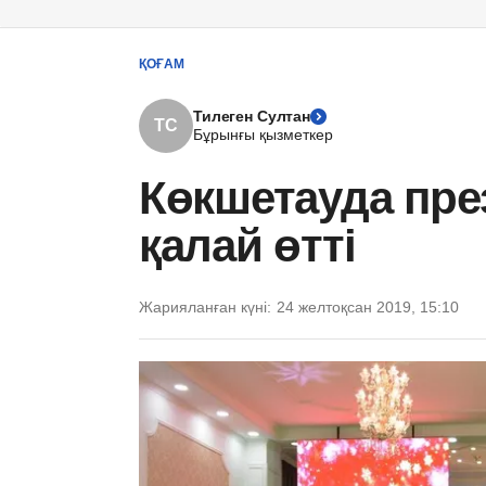
ҚОҒАМ
Тилеген Султан
ТС
Бұрынғы қызметкер
Көкшетауда пр
қалай өтті
Жарияланған күні:
24 желтоқсан 2019, 15:10