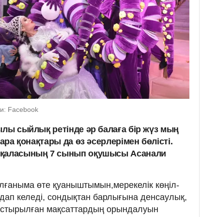
и: Facebook
ылы сыйлық ретінде әр балаға бір жүз мың
шара қонақтары да өз әсерлерімен бөлісті.
 қаласының 7 сынып оқушысы Асанали
олғаныма өте қуаныштымын,мерекелік көңіл-
дап келеді, сондықтан барлығына денсаулық,
астырылған мақсаттардың орындалуын