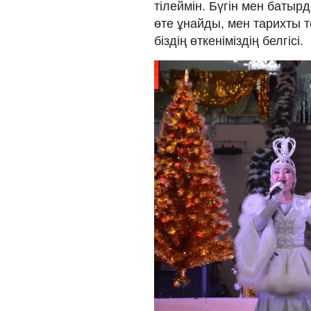
тілеймін. Бүгін мен батырд
өте ұнайды, мен тарихты т
біздің өткеніміздің белгісі.