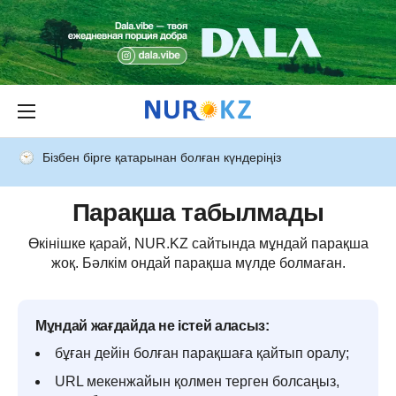
Бізбен бірге қатарынан болған күндеріңіз
Парақша табылмады
Өкінішке қарай, NUR.KZ сайтында мұндай парақша
жоқ. Бәлкім ондай парақша мүлде болмаған.
Мұндай жағдайда не істей аласыз:
бұған дейін болған парақшаға қайтып оралу;
URL мекенжайын қолмен терген болсаңыз,