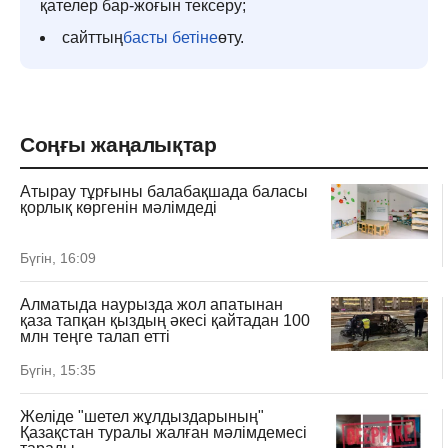
қателер бар-жоғын тексеру;
сайттың
басты бетіне
өту.
Соңғы жаңалықтар
Атырау тұрғыны балабақшада баласы
қорлық көргенін мәлімдеді
Бүгін, 16:09
Алматыда наурызда жол апатынан
қаза тапқан қыздың әкесі қайтадан 100
млн теңге талап етті
Бүгін, 15:35
Желіде "шетел жұлдыздарының"
Қазақстан туралы жалған мәлімдемесі