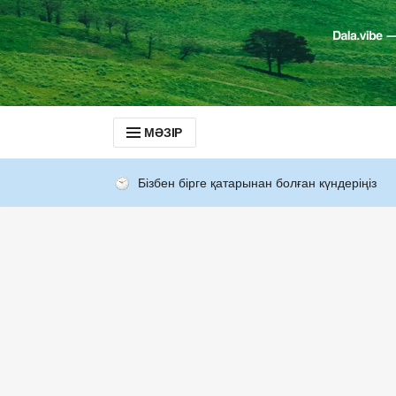
МӘЗІР
Бізбен бірге қатарынан болған күндеріңіз