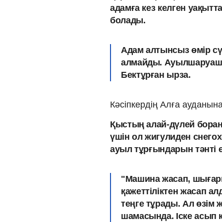
адамға кез келген уақытт
болады.
Адам алтынсыз өмір сү
алмайды. Ауылшаруашыл
Бектұрған ырза.
Кәсіпкердің Алға ауданын
Қыстың алай-дүлей бор
үшін ол жигулиден снегох
ауыл тұрғындарын тәнті е
"Машина жасап, шығары
қажеттіліктен жасап ал
теңге тұрады. Ал өзім 
шамасында. Іске асып 