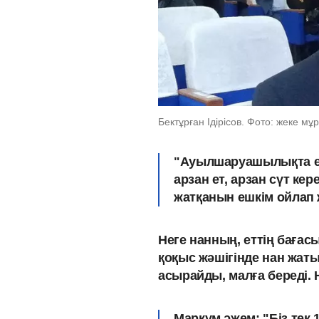
Бектұрған Ідірісов. Фото: жеке мұ
"Ауылшаруашылықта еш
арзан ет, арзан сүт ке
жатқанын ешкім ойлап 
Неге нанның, еттің бағасы
қоқыс жәшігінде нан жат
асырайды, малға береді. На
Марқұм әжем: "Біз тек 