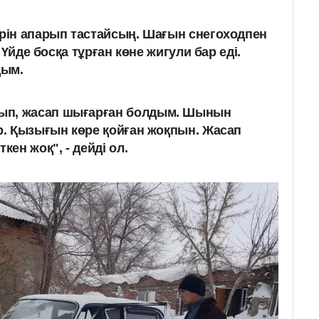
рін апарып тастайсың. Шағын снегоходпен
 Үйде босқа тұрған көне жигули бар еді.
дым.
ып, жасап шығарған болдым. Шынын
үр. Қызығын көре қойған жоқпын. Жасап
кен жоқ", - дейді ол.