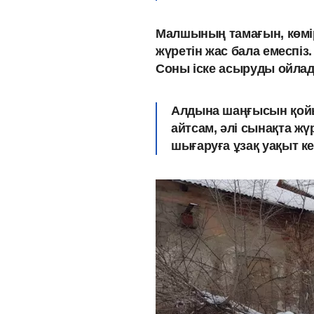
Малшының тамағын, көмі
жүретін жас бала емеспіз.
Соны іске асыруды ойла
Алдына шаңғысын қой
айтсам, әлі сынақта ж
шығаруға ұзақ уақыт кет