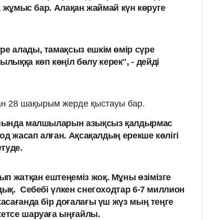
а жұмыс бар. Алақан жаймай күн көруге
ре алады, тамақсыз ешкім өмір сүре
ыққа көп көңіл бөлу керек", - дейді
ан 28 шақырым жерде қыстауы бар.
анында малшыларын азықсыз қалдырмас
од жасап алған. Ақсақалдың ерекше көлігі
туде.
п жатқан ештеңеміз жоқ. Мұны өзімізге
дық. Себебі үлкен снегоходтар 6-7 миллион
жасағанда бір доғалағы үш жүз мың теңге
кетсе шаруаға ыңғайлы.