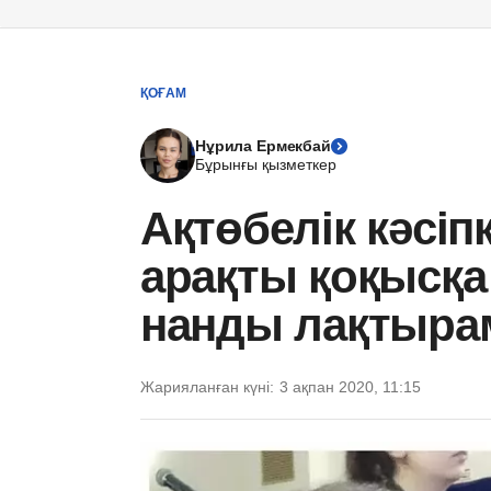
ҚОҒАМ
Нұрила Ермекбай
Бұрынғы қызметкер
Ақтөбелік кәсіп
арақты қоқысқа
нанды лақтыра
Жарияланған күні:
3 ақпан 2020, 11:15