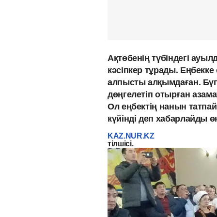
Ақтөбенің түбіндегі ауыл
кәсіпкер тұрады. Еңбекке 
алпысты алқымдаған. Бү
дөңгелетіп отырған азамат
Ол еңбектің нанын татпай
күйінді деп хабарлайды өң
KAZ.NUR.KZ
тілшісі.