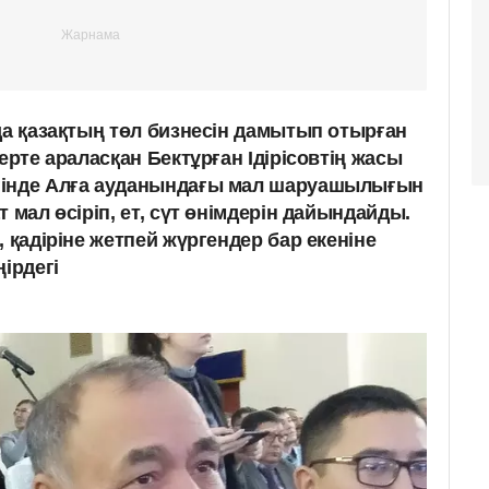
да қазақтың төл бизнесін дамытып отырған
ерте араласқан Бектұрған Ідірісовтің жасы
гінде Алға ауданындағы мал шаруашылығын
 мал өсіріп, ет, сүт өнімдерін дайындайды.
, қадіріне жетпей жүргендер бар екеніне
ірдегі