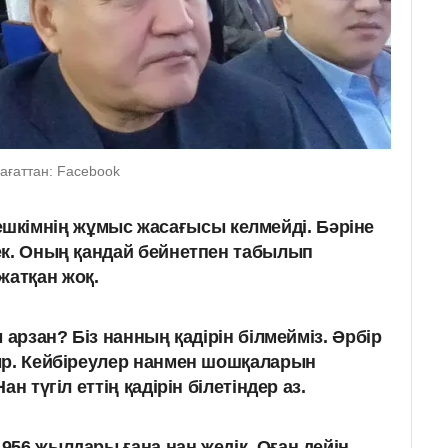
рағаттан: Facebook
кімнің жұмыс жасағысы келмейді. Бәріне
рек. Оның қандай бейнетпен табылып
жатқан жоқ.
 арзан? Біз нанның қадірін білмейміз. Әрбір
ыр. Кейбіреулер нанмен шошқаларын
н түгіл еттің қадірін білетіндер аз.
1956 жылдары ғана нан жедік. Оған дейін