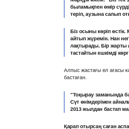
быламықпен өмір сүрді
теріп, аузына салып о
Біз осыны көріп өстік.
айтып жүремін. Нан не
лақтырады. Бір жарты
тастайтын ешкімді көр
Алпыс жастағы ел ағасы 
бастаған.
"Тоқырау заманында бә
Сүт өнімдерімен айналыс
2013 жылдан бастап м
Қарап отырсаң саған аспа