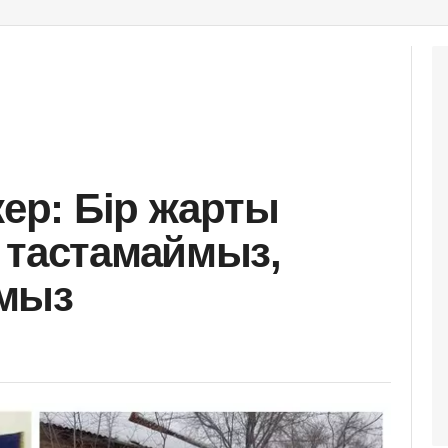
кер: Бір жарты
 тастамаймыз,
мыз