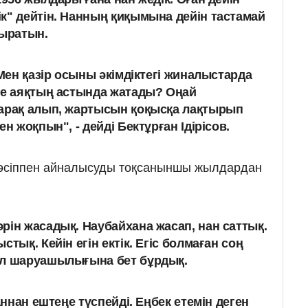
к" дейтін. Нанның қиқымына дейін тастамай
тыратын.
 Мен қазір осыны әкімдіктегі жиналыстарда
ге аяқтың астында жатады? Оңай
 арақ алып, жартысын қоқысқа лақтырып
ген жоқпын"
, - дейді Бектұрған Ідірісов.
кәсіппен айналысуды тоқсаныншы жылдардан
рін жасадық. Наубайхана жасап, нан саттық.
тық. Кейін егін ектік. Егіс болмаған соң
ал шаруашылығына бет бұрдық.
ннан ештеңе түспейді. Еңбек етемін деген