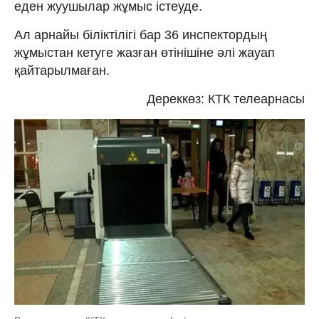
еден жуушылар жұмыс істеуде.
Ал арнайы біліктілігі бар 36 инспектордың
жұмыстан кетуге жазған өтінішіне әлі жауап
қайтарылмаған.
Дереккөз: КТК телеарнасы