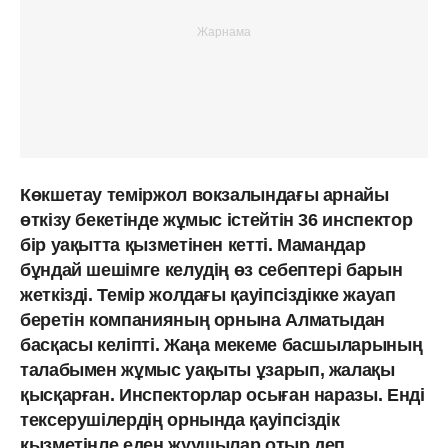
Көкшетау теміржол вокзалындағы арнайы
өткізу бекетінде жұмыс істейтін 36 инспектор
бір уақытта қызметінен кетті. Мамандар
бұндай шешімге келудің өз себептері барын
жеткізді. Темір жолдағы қауіпсіздікке жауап
беретін компанияның орнына Алматыдан
басқасы келіпті. Жаңа мекеме басшыларының
талабымен жұмыс уақыты ұзарып, жалақы
қысқарған. Инспекторлар осыған наразы. Енді
тексерушілердің орнында қауіпсіздік
қызметінле еден жуушылар отыр деп