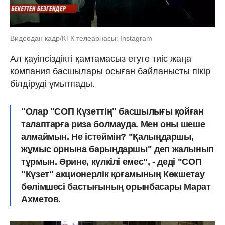
Видеодан кадр/КТК телеарнасы: Instagram
Ал қауіпсіздікті қамтамасыз етуге тиіс жаңа
компания басшылары осыған байланысты пікір
білдіруді ұмытпады.
"Олар "СОП Күзеттің" басшылығы қойған
талаптарға риза болмауда. Мен оны шеше
алмаймын. Не істеймін? "Қалыңдаршы,
жұмыс орнына барыңдаршы" деп жалынып
тұрмын. Әрине, күлкілі емес", - деді "СОП
"Күзет" акционерлік қоғамының Көкшетау
бөлімшесі бастығының орынбасары Марат
Ахметов.