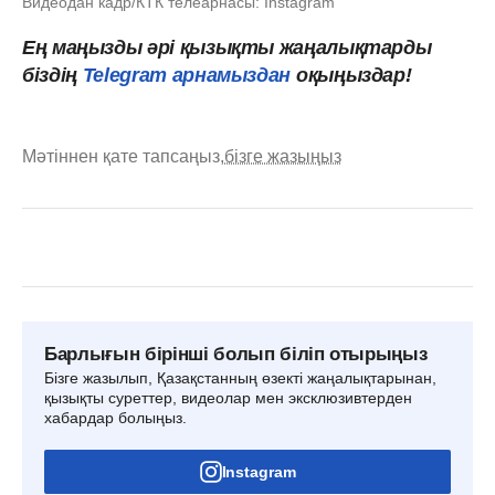
Видеодан кадр/КТК телеарнасы: Instagram
Ең маңызды әрі қызықты жаңалықтарды
біздің
Telegram арнамыздан
оқыңыздар!
Мәтіннен қате тапсаңыз,
бізге жазыңыз
Барлығын бірінші болып біліп отырыңыз
Бізге жазылып, Қазақстанның өзекті жаңалықтарынан,
қызықты суреттер, видеолар мен эксклюзивтерден
хабардар болыңыз.
Instagram