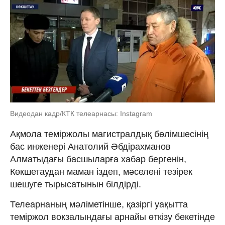
Видеодан кадр/КТК телеарнасы: Instagram
Ақмола теміржолы магистралдық бөлімшесінің
бас инженері Анатолий Әбдірахманов
Алматыдағы басшыларға хабар бергенін,
Көкшетаудан маман іздеп, мәселені тезірек
шешуге тырысатынын білдірді.
Телеарнаның мәліметінше, қазіргі уақытта
теміржол вокзалындағы арнайы өткізу бекетінде