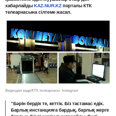
хабарлайды
KAZ.NUR.KZ
порталы КТК
телеарнасына сілтеме жасап.
Видеодан кадр/КТК телеарнасы: Instagram
"Бәрін бердік те, кеттік. Біз тастамас едік.
Барлық инстанцияға бардық, барлық жерге