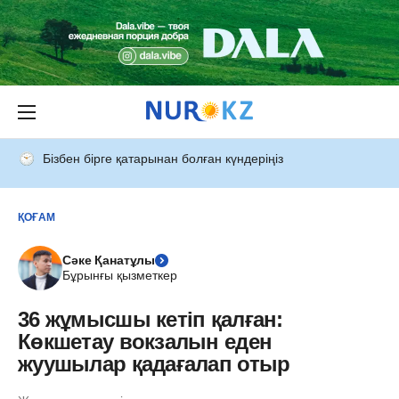
Бізбен бірге қатарынан болған күндеріңіз
ҚОҒАМ
Сәке Қанатұлы
Бұрынғы қызметкер
36 жұмысшы кетіп қалған:
Көкшетау вокзалын еден
жуушылар қадағалап отыр