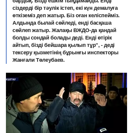
бардық. Бізді ешкім тыңдамайды. Енді
сіздерді бір тәулік істеп, екі күн демалуға
өткіземіз деп жатыр. Біз оған келіспейміз.
Алдында былай сөйледі, енді басқаша
сөйлеп жатыр. Жалақы ВЖДО-да қандай
болды сондай болады деді. Енді өтірік
айтып, бізді бейшара қылып тұр", - деді
тексеру қызметінің бұрынғы инспекторы
Жанғали Төлеубаев.