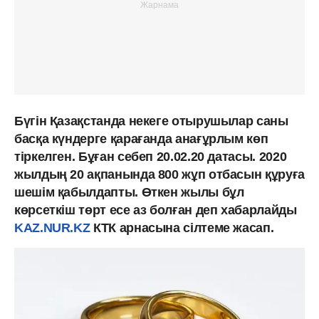
Бүгін Қазақстанда некеге отырушылар саны
басқа күндерге қарағанда анағұрлым көп
тіркелген. Бұған себеп 20.02.20 датасы. 2020
жылдың 20 ақпанында 800 жұп отбасын құруға
шешім қабылдапты. Өткен жылы бұл
көрсеткіш төрт есе аз болған деп хабарлайды
KAZ.NUR.KZ
КТК арнасына сілтеме жасап.