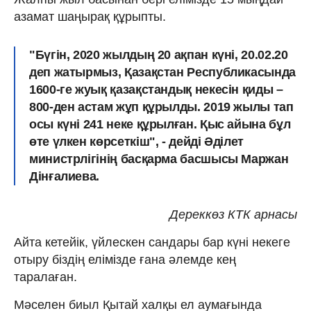
азамат шаңырақ құрыпты.
"Бүгін, 2020 жылдың 20 ақпан күні, 20.02.20
деп жатырмыз, Қазақстан Республикасында
1600-ге жуық қазақстандық некесін қиды –
800-ден астам жұп құрылды. 2019 жылы тап
осы күні 241 неке құрылған. Қыс айына бұл
өте үлкен көрсеткіш", - дейді Әділет
министрлігінің басқарма басшысы Маржан
Дінғалиева.
Дереккөз КТК арнасы
Айта кетейік, үйлескен сандары бар күні некеге
отыру біздің елімізде ғана әлемде кең
таралаған.
Мәселен биыл Қытай халқы ел аумағында