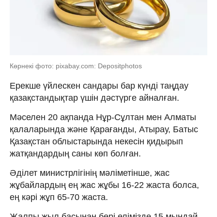
Көрнекі фото: pixabay.com: Depositphotos
Ерекше үйлескен сандары бар күнді таңдау
қазақстандықтар үшін дәстүрге айналған.
Мәселен 20 ақпанда Нұр-Сұлтан мен Алматы
қалаларында және Қарағанды, Атырау, Батыс
Қазақстан облыстарында некесін қидырып
жатқандардың саны көп болған.
Әділет министрлігінің мәліметінше, жас
жұбайлардың ең жас жұбы 16-22 жаста болса,
ең кәрі жұп 65-70 жаста.
Жалпы жыл басынан бері елімізде 15 мыңдай