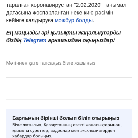
таралған коронавирустан "2.02.2020" танымал
датасына жоспарланған неке қию рәсімін
кейінге қалдыруға
мәжбүр болды
.
Ең
маңызды
әрі
қызықты
жаңалықтарды
біздің
Telegram
арнамыздан оқыңыздар!
Мәтіннен қате тапсаңыз,
бізге жазыңыз
Барлығын бірінші болып біліп отырыңыз
Бізге жазылып, Қазақстанның өзекті жаңалықтарынан,
қызықты суреттер, видеолар мен эксклюзивтерден
хабардар болыңыз.