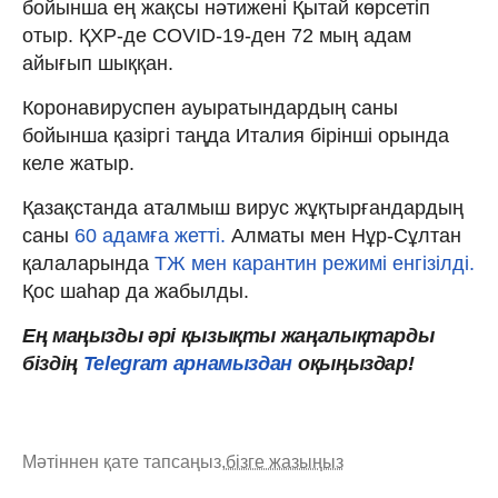
бойынша ең жақсы нәтижені Қытай көрсетіп
отыр. ҚХР-де COVID-19-ден 72 мың адам
айығып шыққан.
Коронавируспен ауыратындардың саны
бойынша қазіргі таңда Италия бірінші орында
келе жатыр.
Қазақстанда аталмыш вирус жұқтырғандардың
саны
60 адамға жетті.
Алматы мен Нұр-Сұлтан
қалаларында
ТЖ мен карантин режимі енгізілді.
Қос шаһар да жабылды.
Ең маңызды әрі қызықты жаңалықтарды
біздің
Telegram арнамыздан
оқыңыздар!
Мәтіннен қате тапсаңыз,
бізге жазыңыз