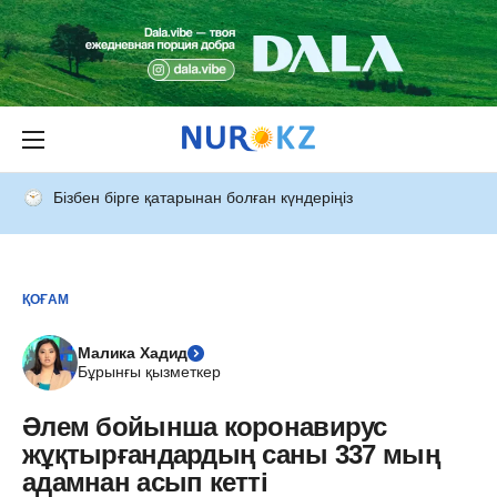
Бізбен бірге қатарынан болған күндеріңіз
ҚОҒАМ
Малика Хадид
Бұрынғы қызметкер
Әлем бойынша коронавирус
жұқтырғандардың саны 337 мың
адамнан асып кетті