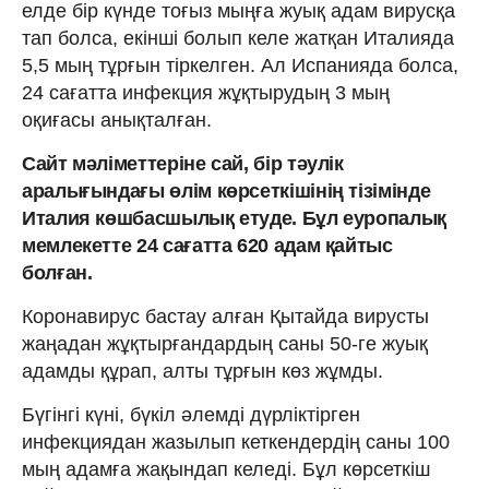
елде бір күнде тоғыз мыңға жуық адам вирусқа
тап болса, екінші болып келе жатқан Италияда
5,5 мың тұрғын тіркелген. Ал Испанияда болса,
24 сағатта инфекция жұқтырудың 3 мың
оқиғасы анықталған.
Сайт мәліметтеріне сай, бір тәулік
аралығындағы өлім көрсеткішінің тізімінде
Италия көшбасшылық етуде. Бұл еуропалық
мемлекетте 24 сағатта 620 адам қайтыс
болған.
Коронавирус бастау алған Қытайда вирусты
жаңадан жұқтырғандардың саны 50-ге жуық
адамды құрап, алты тұрғын көз жұмды.
Бүгінгі күні, бүкіл әлемді дүрліктірген
инфекциядан жазылып кеткендердің саны 100
мың адамға жақындап келеді. Бұл көрсеткіш