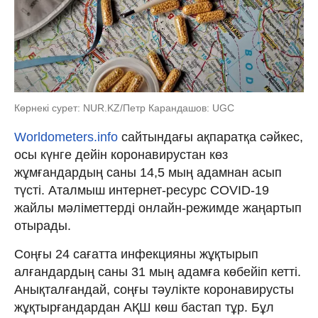
Көрнекі сурет: NUR.KZ/Петр Карандашов: UGC
Worldometers.info
сайтындағы ақпаратқа сәйкес,
осы күнге дейін коронавирустан көз
жұмғандардың саны 14,5 мың адамнан асып
түсті. Аталмыш интернет-ресурс COVID-19
жайлы мәліметтерді онлайн-режимде жаңартып
отырады.
Соңғы 24 сағатта инфекцияны жұқтырып
алғандардың саны 31 мың адамға көбейіп кетті.
Анықталғандай, соңғы тәулікте коронавирусты
жұқтырғандардан АҚШ көш бастап тұр. Бұл