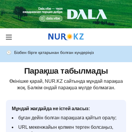
Бізбен бірге қатарынан болған күндеріңіз
Парақша табылмады
Өкінішке қарай, NUR.KZ сайтында мұндай парақша
жоқ. Бәлкім ондай парақша мүлде болмаған.
Мұндай жағдайда не істей аласыз:
бұған дейін болған парақшаға қайтып оралу;
URL мекенжайын қолмен терген болсаңыз,