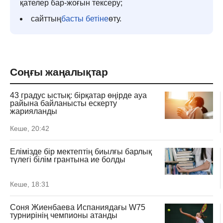
қателер бар-жоғын тексеру;
сайттың
басты бетіне
өту.
Соңғы жаңалықтар
43 градус ыстық: бірқатар өңірде ауа
райына байланысты ескерту
жарияланды
Кеше, 20:42
Елімізде бір мектептің биылғы барлық
түлегі білім грантына ие болды
Кеше, 18:31
Соня Жиенбаева Испаниядағы W75
турнирінің чемпионы атанды