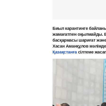
Биыл карантинге байланы
жамағатпен оқылмайды. 
басқармасы шариғат және
Хасан Аманқұлов мәлімд
Қазақстанға
сілтеме жасап