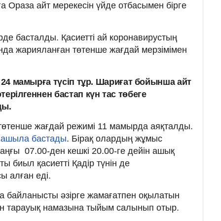
а Ораза айт мерекесін үйде отбасымен бірге
рде басталды. Қасиетті ай коронавирустың
нда жарияланған төтенше жағдай мерзімімен
і 24 мамырға түсіп тұр. Шариғат бойынша айт
терілгеннен бастап күн тас төбеге
ды.
а төтенше жағдай режимі 11 мамырда аяқталды.
 ашыла бастады
. Бірақ олардың жұмыс
таңғы 07.00-ден кешкі 20.00-ге дейін ашық
ы биыл қасиетті Қадір түнін де
ы алған еді.
а байланысты әзірге жамағатпен оқылатын
ен тарауық намазына тыйым салынып отыр.