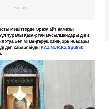
сты мешіттерде Ораза айт намазы
Бұл туралы Қазақстан мұсылмандары діни
 пәтуа бөлімі меңгерушісінің орынбасары
еді деп хабарлайды
KAZ.NUR.KZ
Sputnik
.