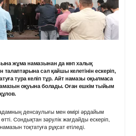
азына жұма намазынан да көп халық
н талаптарына сәл қайшы келетінін ескеріп,
атуға тура келіп тұр. Айт намазы оқылмаса
л намазын оқуына болады. Оған ешкім тыйым
құлов.
 адамның денсаулығы мен өмірі әрдайым
 өтті. Сондықтан зәрулік жағдайды ескеріп,
амазын тоқтатуға рұқсат етіледі.