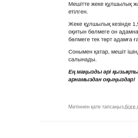
Мешітте жеке құлшылық жа
етілген.
Жеке құлшылық кезінде 1,
оқитын бөлмеге он адамнан
бөлмеге тек төрт адамға ға
Сонымен қатар, мешіт іші
салынады.
Ең маңызды әрі қызықты
арнамыздан оқыңыздар!
Мәтіннен қате тапсаңыз,
бізге