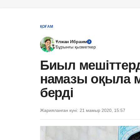
ҚОҒАМ
Ұлжан Ибраим
Бұрынғы қызметкер
Биыл мешіттерд
намазы оқыла 
берді
Жарияланған күні:
21 мамыр 2020, 15:57