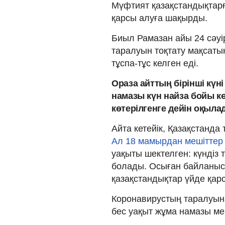
Мүфтият қазақстандықтарғ
қарсы алуға шақырды.
Биыл Рамазан айы 24 сәуі
таралуын тоқтату мақсаты
тұспа-тұс келген еді.
Ораза айттың бірінші күн
намазы күн найза бойы кө
көтерілгенге дейін оқыла
Айта кетейік, Қазақстанд
Ал 18 мамырдан мешіттер
уақыты шектелген: күндіз 
болады. Осыған байланыст
қазақстандықтар үйде қарс
Коронавирустың таралуын
бес уақыт жұма намазы м