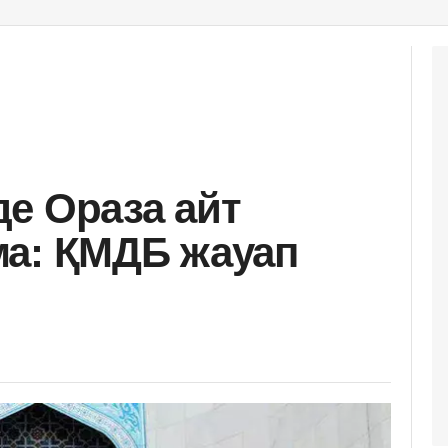
е Ораза айт
ма: ҚМДБ жауап