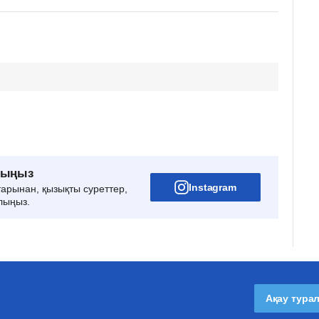
рыңыз
Instagram
тарынан, қызықты суреттер,
лыңыз.
Ақау тура