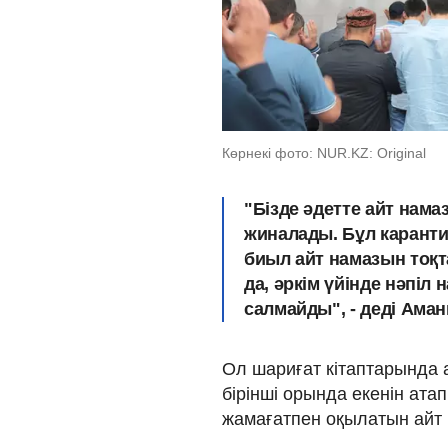
Көрнекі фото: NUR.KZ: Original
"Бізде әдетте айт нам
жиналады. Бұл каранти
биыл айт намазын тоқт
да, әркім үйінде нәпі
салмайды", - деді Аман
Ол шариғат кітаптарында
бірінші орында екенін атап
жамағатпен оқылатын айт н