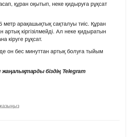
сап, құран оқытып, неке қидыруға рұқсат
5 метр арақашықтық сақталуы тиіс. Құран
 артық кіргізілмейді. Ал неке қидыратын
на кіруге рұқсат.
нде он бес минуттан артық болуға тыйым
 жаңалықтарды біздің Telegram
 жазыңыз