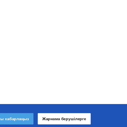
лы хабарлаңыз
Жарнама берушілерге