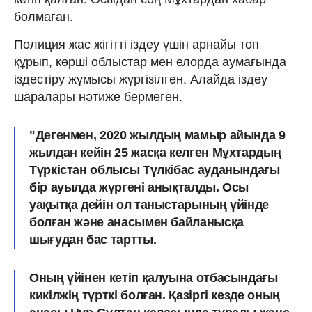
болмаған.
Полиция жас жігітті іздеу үшін арнайы топ
құрып, көрші облыстар мен елорда аумағында
іздестіру жұмысы жүргізілген. Алайда іздеу
шаралары нәтиже бермеген.
"Дегенмен, 2020 жылдың мамыр айында 9
жылдан кейін 25 жасқа келген Мұхтардың
Түркістан облысы Түлкібас ауданындағы
бір ауылда жүргені анықталды. Осы
уақытқа дейін ол таныстарының үйінде
болған және анасымен байланысқа
шығудан бас тартты.
Оның үйінен кетіп қалуына отбасындағы
кикілжің түрткі болған. Қазіргі кезде оның