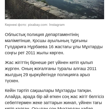
Көрнекі фото: pixabay.com: Instagram
Облыстық полиция департаментінің
мәліметінше, Қосшы ауылының тұрғыны
Гүлдариға Нұрбаева 16 жастағы ұлы Мұхтарды
соңғы рет 2011 жылы көрген.
Жас жігіттің бірнеше рет үйінен кетіп қалып
жүрген. Оның жоғалғаны туралы алғаш 2011
жылдың 29 қыркүйегінде полицияға арыз
түскен.
Кейін тәртіп сақшылары Мұхтарды тапқан.
Алайда, арада бір ай өткен соң жас жігіт белгісіз
себептермен жеке заттарын жинап, үйінен тағы
кетіп қалған. Осыдан соң Мұхтардан хабар