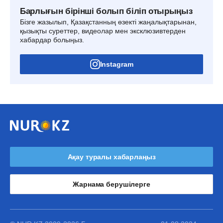
Барлығын бірінші болып біліп отырыңыз
Бізге жазылып, Қазақстанның өзекті жаңалықтарынан,
қызықты суреттер, видеолар мен эксклюзивтерден
хабардар болыңыз.
Instagram
Ақау туралы хабарлаңыз
Жарнама берушілерге