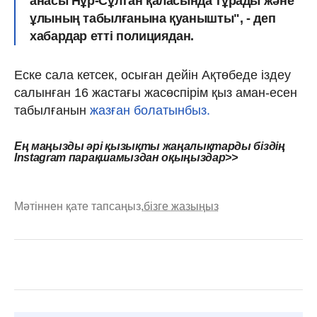
анасы Нұр-Сұлтан қаласында тұрады және
ұлының табылғанына қуанышты", - деп
хабардар етті полициядан.
Еске сала кетсек, осыған дейін Ақтөбеде іздеу
салынған 16 жастағы жасөспірім қыз аман-есен
табылғанын
жазған болатынбыз.
Ең маңызды әрі қызықты жаңалықтарды біздің
Instagram парақшамыздан оқыңыздар>>
Мәтіннен қате тапсаңыз,
бізге жазыңыз