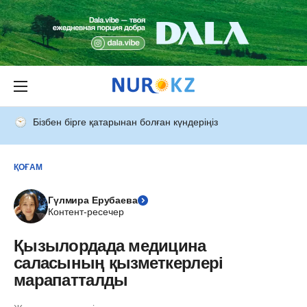
Бізбен бірге қатарынан болған күндеріңіз
ҚОҒАМ
Гүлмира Ерубаева
Контент-ресечер
Қызылордада медицина
саласының қызметкерлері
марапатталды