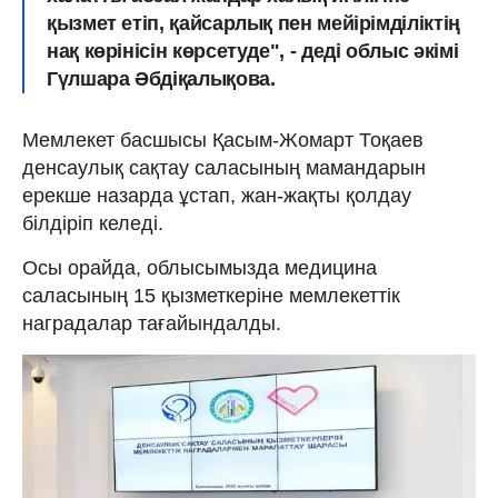
қызмет етіп, қайсарлық пен мейірімділіктің
нақ көрінісін көрсетуде", - деді облыс әкімі
Гүлшара Әбдіқалықова.
Мемлекет басшысы Қасым-Жомарт Тоқаев
денсаулық сақтау саласының мамандарын
ерекше назарда ұстап, жан-жақты қолдау
білдіріп келеді.
Осы орайда, облысымызда медицина
саласының 15 қызметкеріне мемлекеттік
наградалар тағайындалды.