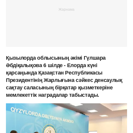
Қызылорда облысының әкімі Гүлшара
Әбдіқалықова 6 шілде - Елорда күні
қарсаңында Қазақстан Республикасы
Президентінің Жарлығына сәйкес денсаулық
сақтау саласының бірқатар қызметкеріне
мемлекеттік наградалар табыстады.