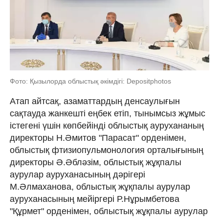
Фото: Қызылорда облыстық әкімдігі: Depositphotos
Атап айтсақ, азаматтардың денсаулығын
сақтауда жанкешті еңбек етіп, тынымсыз жұмыс
істегені үшін көпбейінді облыстық аурухананың
директоры Н.Әмитов "Парасат" орденімен,
облыстық фтизиопульмонология орталығының
директоры Ә.Әбләзім, облыстық жұқпалы
аурулар ауруханасының дәрігері
М.Әлмаханова, облыстық жұқпалы аурулар
ауруханасының мейіргері Р.Нұрымбетова
"Құрмет" орденімен, облыстық жұқпалы аурулар