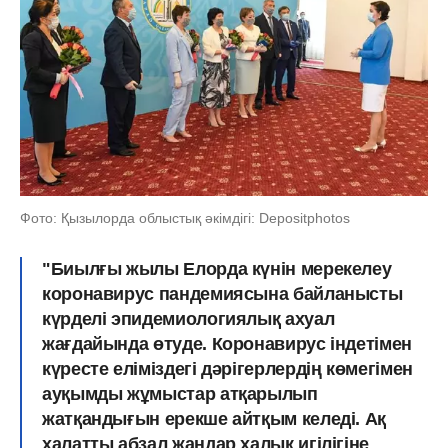
Фото: Қызылорда облыстық әкімдігі: Depositphotos
"Биылғы жылы Елорда күнін мерекелеу
коронавирус пандемиясына байланысты
күрделі эпидемиологиялық ахуал
жағдайында өтуде. Коронавирус індетімен
күресте еліміздегі дәрігерлердің көмегімен
ауқымды жұмыстар атқарылып
жатқандығын ерекше айтқым келеді. Ақ
халатты абзал жандар халық игілігіне