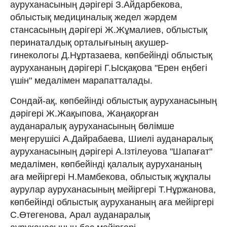
ауруханасының дәрігері З.Айдарбекова,
облыстық медициналық жедел жәрдем
стансасының дәрігері Ж.Жұмалиев, облыстық
перинаталдық орталығының акушер-
гинекологы Д.Нұртазаева, көпбейінді облыстық
аурухананың дәрігері Г.Ысқақова "Ерен еңбегі
үшін" медалімен марапатталады.
Сондай-ақ, көпбейінді облыстық ауруханасының
дәрігері Ж.Жақыпова, Жаңақорған
ауданаралық ауруханасының бөлімше
меңгерушісі А.Дайрабаева, Шиелі ауданаралық
ауруханасының дәрігері А.Ізтілеуова "Шапағат"
медалімен, көпбейінді қалалық аурухананың
аға мейіргері Н.Мамбекова, облыстық жұқпалы
аурулар ауруханасының мейіргері Т.Нұржанова,
көпбейінді облыстық аурухананың аға мейіргері
С.Өтегенова, Арал ауданаралық