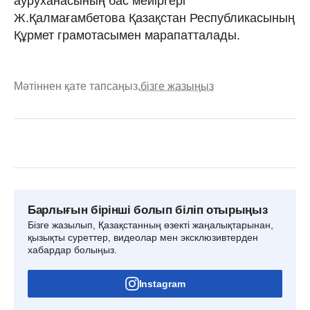
ауруханасының бас мейіргері
Ж.Қалмағамбетова Қазақстан Республикасының
Құрмет грамотасымен марапатталады.
Мәтіннен қате тапсаңыз,
бізге жазыңыз
Барлығын бірінші болып біліп отырыңыз
Бізге жазылып, Қазақстанның өзекті жаңалықтарынан,
қызықты суреттер, видеолар мен эксклюзивтерден
хабардар болыңыз.
Instagram