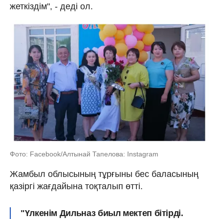
жеткіздім", - деді ол.
Фото: Facebook/Алтынай Тапелова: Instagram
Жамбыл облысының тұрғыны бес баласының
қазіргі жағдайына тоқталып өтті.
"Үлкенім Дильназ биыл мектеп бітірді.