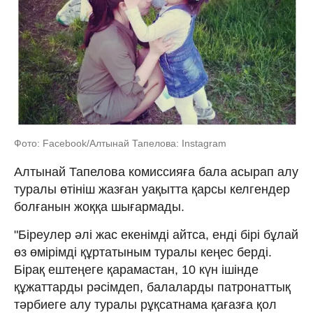
Фото: Facebook/Алтынай Тапелова: Instagram
Алтынай Тапелова комиссияға бала асырап алу
туралы өтініш жазған уақытта қарсы келгендер
болғанын жоққа шығармады.
"Біреулер әлі жас екенімді айтса, енді бірі бұлай
өз өмірімді құртатыным туралы кеңес берді.
Бірақ ештеңеге қарамастан, 10 күн ішінде
құжаттарды рәсімдеп, балаларды патронаттық
тәрбиеге алу туралы рұқсатнама қағазға қол