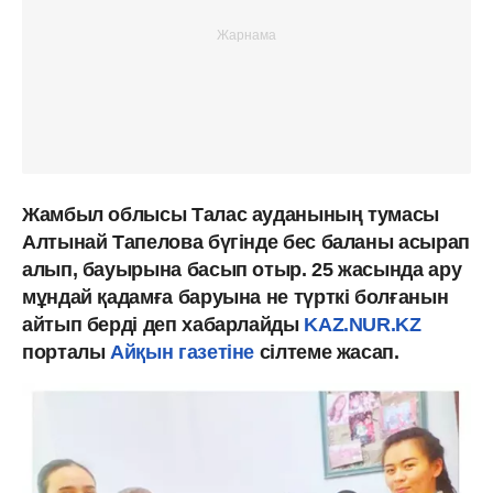
Жамбыл облысы Талас ауданының тумасы
Алтынай Тапелова бүгінде бес баланы асырап
алып, бауырына басып отыр. 25 жасында ару
мұндай қадамға баруына не түрткі болғанын
айтып берді деп хабарлайды
KAZ.NUR.KZ
порталы
Айқын газетіне
сілтеме жасап.