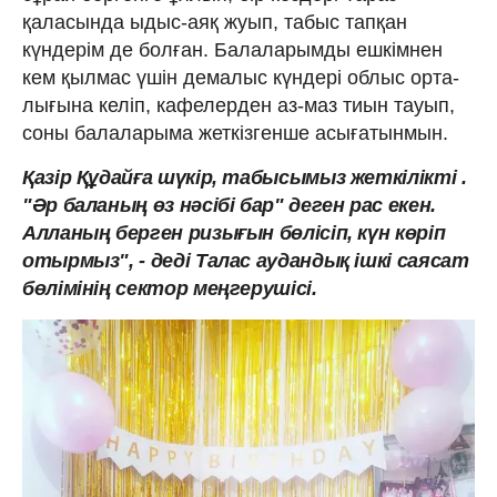
қаласында ыдыс-аяқ жуып, табыс тапқан
күндерім де болған. Балаларымды ешкімнен
кем қылмас үшін демалыс күн­дері облыс орта­
лығына келіп, кафелерден аз-маз тиын тауып,
соны балаларыма жеткізгенше асығатынмын.
Қа­зір Құдайға шүкір, табысымыз жеткілікті .
"Әр баланың өз нәсібі бар" деген рас екен.
Алланың берген ризығын бөлісіп, күн көріп
отырмыз", - деді Талас аудандық ішкі саясат
бөлімінің сектор меңгерушісі.