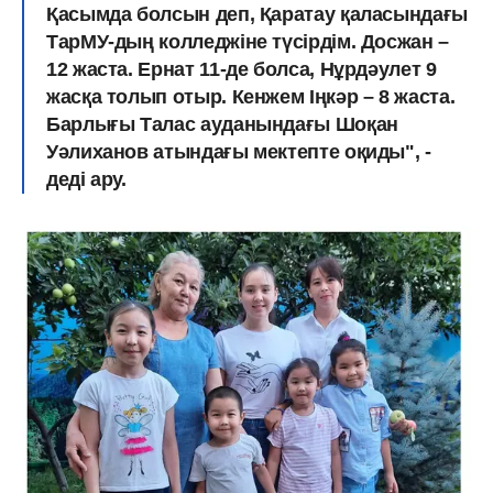
Қасымда болсын деп, Қаратау қаласындағы
ТарМУ-дың колледжіне түсірдім. Досжан –
12 жаста. Ернат 11-де болса, Нұрдәулет 9
жасқа толып отыр. Кенжем Іңкәр – 8 жаста.
Барлығы Талас ауданындағы Шоқан
Уәлиханов атындағы мектепте оқиды", -
деді ару.