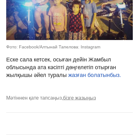
Фото: Facebook/Алтынай Тапелова: Instagram
Еске сала кетсек, осыған дейін Жамбыл
облысында ата кәсіпті дөңгелетіп отырған
жылқышы әйел туралы
жазған болатынбыз.
Мәтіннен қате тапсаңыз,
бізге жазыңыз