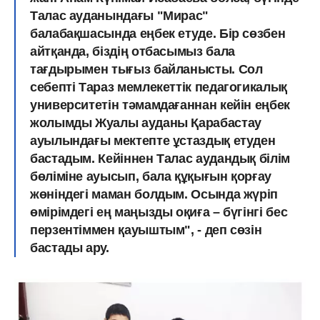
Талас ауданындағы "Мирас"
балабақшасында еңбек етуде. Бір сөзбен
айтқанда, біздің отбасымыз бала
тағдырымен тығыз байланысты. Сол
себепті Тараз мемлекеттік педагогикалық
университетін тәмамдағаннан кейін еңбек
жолымды Жуалы ауданы Қарабастау
ауылындағы мектепте ұстаздық етуден
бастадым. Кейіннен Талас аудандық білім
бөліміне ауысып, бала құқығын қорғау
жөніндегі маман болдым. Осында жүріп
өмірімдегі ең маңызды оқиға – бүгінгі бес
перзентіммен қауыштым", - деп сөзін
бастады ару.