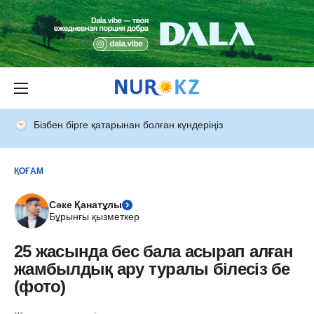
Бізбен бірге қатарынан болған күндеріңіз
ҚОҒАМ
Сәке Қанатұлы
Бұрынғы қызметкер
25 жасында бес бала асырап алған
жамбылдық ару туралы білесіз бе
(фото)