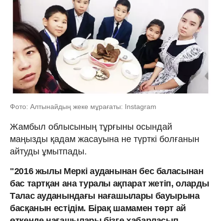
Фото: Алтынайдың жеке мұрағаты: Instagram
Жамбыл облысының тұрғыны осындай
маңызды қадам жасауына не түрткі болғанын
айтуды ұмытпады.
"2016 жылы Меркі ауданынан бес баласынан
бас тартқан ана туралы ақпарат жетіп, оларды
Талас ауданындағы нағашылары бауырына
басқанын естідім. Бірақ шамамен төрт ай
өткенде нағашылары бізге хабарласып,