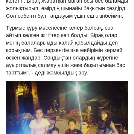
келетін. Бірақ Жарат­қан маған осы бес баламды
жолық­тырып, өмірдің шынайы бақытын сездірді.
Сол себепті бұл таңдауым үшін еш өкінбеймін.
Тұрмыс құру мәселесіне келер болсақ, сөз
айтып келген жігіттер көп болды. Бірақ олар
менің балаларымды қалай қабылдайды деп
қорықтым. Бес перзентім әке мейірімін көрмей
өскен жандар. Сондықтан олардың жүрегіне
ауыртпалық салмау үшін жеке бақытымнан бас
тарттым", - деді жамбылдық ару.