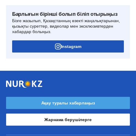
Барлығын бірінші болып біліп отырыңыз
Бізге жазылып, Қазақстанның өзекті жаңалықтарынан,
қызықты суреттер, видеолар мен эксклюзивтерден
хабардар болыңыз.
Instagram
Ақау туралы хабарлаңыз
Жарнама берушілерге