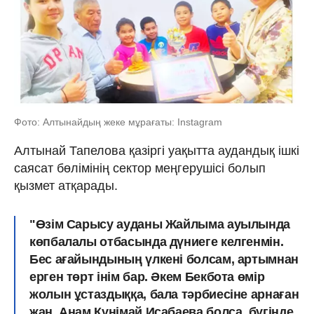
Фото: Алтынайдың жеке мұрағаты: Instagram
Алтынай Тапелова қазіргі уақытта аудандық ішкі
саясат бөлімінің сектор меңгерушісі болып
қызмет атқарады.
"Өзім Сарысу ауданы Жайлыма ауылында
көпбалалы отбасында дүниеге келгенмін.
Бес ағайындының үлкені болсам, артымнан
ерген төрт інім бар. Әкем Бекбота өмір
жолын ұстаздыққа, бала тәрбиесіне арнаған
жан. Анам Күнімай Исабаева болса, бүгінде