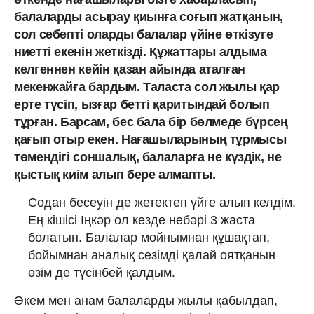
балаларды асырау қиынға соғып жатқанын,
сол себепті оларды балалар үйіне өткізуге
ниетті екенін жеткізді. Құжаттары алдыма
келгеннен кейін қазан айында аталған
мекенжайға бардым. Таласта сол жылы қар
ерте түсіп, ызғар бетті қаритындай болып
тұрған. Барсам, бес бала бір бөлмеде бүрсең
қағып отыр екен. Нағашыларының тұрмысы
төмендігі соншалық, балаларға не күздік, не
қыстық киім алып бере алмапты.
Содан бесеуін де жетектеп үйге алып келдім.
Ең кішісі Іңкәр ол кезде небәрі 3 жаста
болатын. Балалар мойнымнан құшақтап,
бойымнан аналық сезімді қалай оятқанын
өзім де түсінбей қалдым.
Әкем мен анам балаларды жылы қабылдап,