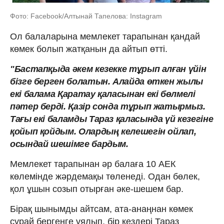
Фото: Facebook/Алтынай Тапелова: Instagram
Ол балаларына мемлекет тарапынан қандай
көмек болып жатқанын да айтып өтті.
"Бастапқыда әкем кезекке тұрып алған үйін
бізге берген болатын. Алайда өткен жылы
екі балама Қаратау қаласынан екі бөлмелі
пәтер берді. Қазір сонда тұрып жатырмыз.
Тағы екі баламды Тараз қаласында үй кезегіне
қойып қойдым. Олардың келешегін ойлап,
осындай шешім­ге бардым.
Мемлекет тарапынан әр балаға 10 АЕК
көлемінде жәрдем­ақы төленеді. Одан бөлек,
қол ұшын созып отырған әке-шешем бар.
Бірақ шынымды айтсам, ата-анаң­нан көмек
сұрай бергенге ұялып, бір кездері Тараз