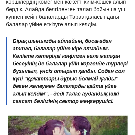
көршілердің көмегімен қажетті киім-кешек алып
бердік. Алайда белгіленген талап бойынша үш
күннен кейін балаларды Тараз қаласындағы
балалар үйіне өткізуге алып келдім.
Бірақ шынымды айтайын, босағадан
аттап, балалар үйіне кіре алмадым.
Көлікте көтеріңкі көңілмен келе жатқан
бесеуінің де балалар үйін көргенде түрлері
бұзылып, үнсіз отырып қалды. Содан сол
күні "құжаттары дұрыс болмай қалды"
деген желеумен балаларды қайта үйге
алып келдім", - деді Талас аудандық ішкі
саясат бөлімінің сектор меңгерушісі.