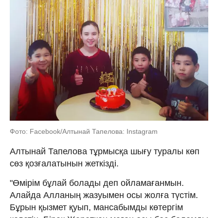
Фото: Facebook/Алтынай Тапелова: Instagram
Алтынай Тапелова тұрмысқа шығу туралы көп
сөз қозғалатынын жеткізді.
"Өмірім бұлай болады деп ойламағанмын.
Алайда Алланың жазуымен осы жолға түстім.
Бұ­рын қызмет қуып, мансабымды көтергім