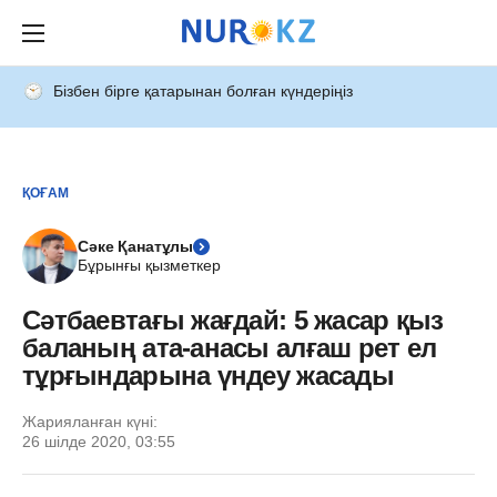
Бізбен бірге қатарынан болған күндеріңіз
ҚОҒАМ
Сәке Қанатұлы
Бұрынғы қызметкер
Сәтбаевтағы жағдай: 5 жасар қыз
баланың ата-анасы алғаш рет ел
тұрғындарына үндеу жасады
Жарияланған күні:
26 шілде 2020, 03:55