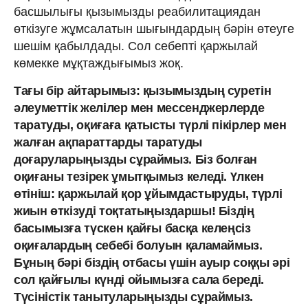
басшылығы қызымызды реабилитациядан
өткізуге жұмсалатын шығындардың бәрін өтеуге
шешім қабылдады. Сол себепті қаржылай
көмекке мұқтаждығымыз жоқ.
Тағы бір айтарымыз: қызымыздың суретін
әлеуметтік желілер мен мессенджерлерде
таратуды, оқиғаға қатысты түрлі пікірлер мен
жалған ақпараттарды таратуды
доғаруларыңызды сұраймыз. Біз болған
оқиғаны тезірек ұмытқымыз келеді. Үлкен
өтініш: қаржылай қор ұйымдастыруды, түрлі
жиын өткізуді тоқтатыңыздаршы! Біздің
басымызға түскен қайғы басқа келеңсіз
оқиғалардың себебі болуын қаламаймыз.
Бұның бәрі біздің отбасы үшін ауыр соққы әрі
сол қайғылы күнді ойымызға сала береді.
Түсіністік танытуларыңызды сұраймыз.