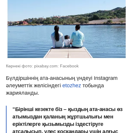
Көрнекі фото: pixabay.com: Facebook
Бүлдіршіннің ата-анасының үндеуі Instagram
әлеуметтік желісіндегі
etozhez
тобында
жарияланды.
"Бірінші кезекте біз – қыздың ата-анасы өз
атымыздан қаланың жұртшылығы мен
еріктілерге қызымызды іздестіруге
атсалысып, үлес қосқандары үшін алғыс