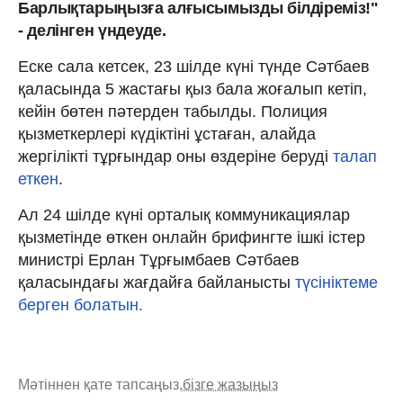
Барлықтарыңызға алғысымызды білдіреміз!"
- делінген үндеуде.
Еске сала кетсек, 23 шілде күні түнде Сәтбаев
қаласында 5 жастағы қыз бала жоғалып кетіп,
кейін бөтен пәтерден табылды. Полиция
қызметкерлері күдіктіні ұстаған, алайда
жергілікті тұрғындар оны өздеріне беруді
талап
еткен
.
Ал 24 шілде күні орталық коммуникациялар
қызметінде өткен онлайн брифингте ішкі істер
министрі Ерлан Тұрғымбаев Сәтбаев
қаласындағы
жағдайға байланысты
түсініктеме
берген болатын.
Мәтіннен қате тапсаңыз,
бізге жазыңыз