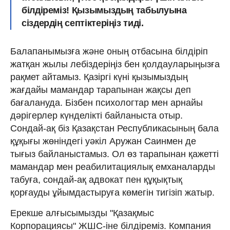
білдіреміз! Қызымыздың табылуына
сіздердің септіктеріңіз тиді.
Балапанымызға және оның отбасына білдіріп
жатқан жылы лебіздеріңіз бен қолдауларыңызға
рақмет айтамыз. Қазіргі күні қызымыздың
жағдайы мамандар тарапынан жақсы деп
бағалануда. Бізбен психологтар мен арнайы
дәрігерлер күнделікті байланыста отыр.
Сондай-ақ біз Қазақстан Республикасының бала
құқығы жөніндегі уәкіл Аружан Саинмен де
тығыз байланыстамыз. Ол өз тарапынан қажетті
мамандар мен реабилитациялық емханаларды
табуға, сондай-ақ адвокат пен құқықтық
қорғауды ұйымдастыруға көмегін тигізіп жатыр.
Ерекше алғысымызды "Қазақмыс
Корпорациясы" ЖШС-іне білдіреміз. Компания