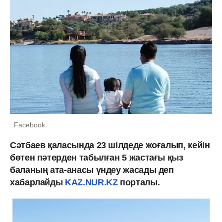
: Facebook
Сәтбаев қаласында 23 шілдеде жоғалып, кейін
бөтен пәтерден табылған 5 жастағы қыз
баланың ата-анасы үндеу жасады деп
хабарлайды
KAZ.NUR.KZ
порталы.