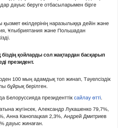
амдар дауыс беруге отбасыларымен бірге
қызмет өкілдерінің наразылыққа дейін және
хия, Ұлыбриятания және Польшадан
ізді.
ақ біздің қойларды сол жақтардан басқарып
еді президент.
ден 100 мың адамдық топ жинап, Тәуелсіздік
лы бұйрық берілген.
зда Белоруссияда президенттік
сайлау өтті
.
атына жүгінсек, Александр Лукашенко 79,7%,
%, Анна Канопацкая 2,3%, Андрей Дмитриев
9% дауыс жинаған.