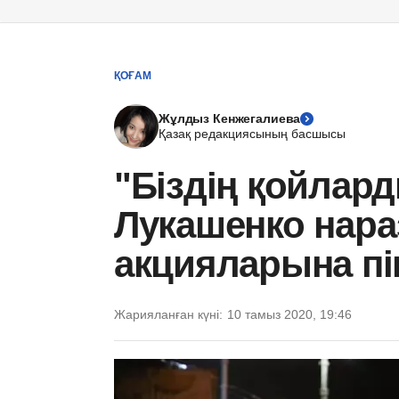
ҚОҒАМ
Жұлдыз Кенжегалиева
Қазақ редакциясының басшысы
"Біздің қойлард
Лукашенко нар
акцияларына пік
Жарияланған күні:
10 тамыз 2020, 19:46