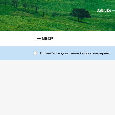
МӘЗІР
Бізбен бірге қатарынан болған күндеріңіз