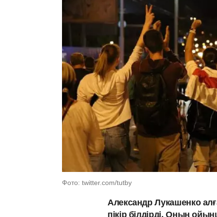
Фото: twitter.com/tutby
Александр Лукашенко алғ
пікір білдірді. Оның ой