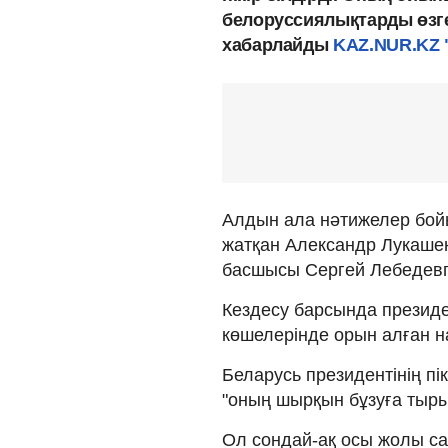
белоруссиялықтарды өзге
хабарлайды
KAZ.NUR.KZ
Алдын ала нәтижелер бой
жатқан Александр Лукаш
басшысы Сергей Лебедевпе
Кездесу барсында президе
көшелерінде орын алған 
Беларусь президентінің пік
"оның шырқын бұзуға тыры
Ол сондай-ақ осы жолы с