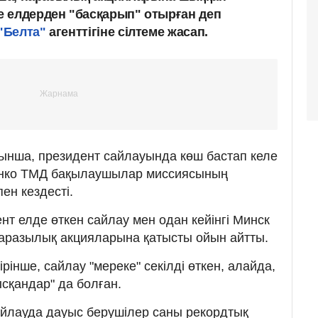
 елдерден "басқарып" отырған деп
"Белта"
агенттігіне сілтеме жасап.
ынша, президент сайлауында көш бастап келе
енко ТМД бақылаушылар миссиясының
н кездесті.
нт елде өткен сайлау мен одан кейінгі Минск
наразылық акцияларына қатысты ойын айтты.
ірінше, сайлау "мереке" секілді өткен, алайда,
сқандар" да болған.
айлауда дауыс берушілер саны рекордтық