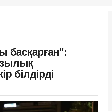
ы басқарған":
азылық
ір білдірді