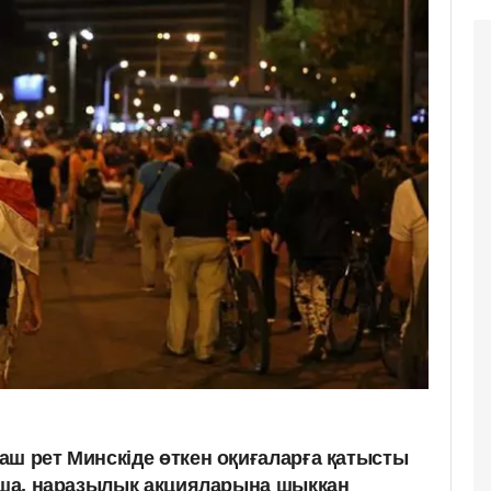
аш рет Минскіде өткен оқиғаларға қатысты
ынша, наразылық акцияларына шыққан