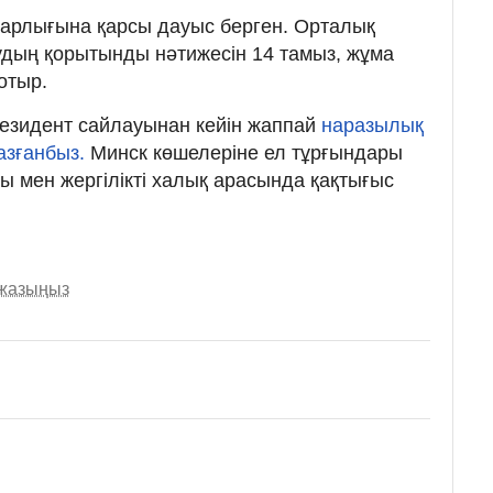
арлығына қарсы дауыс берген. Орталық
удың қорытынды нәтижесін 14 тамыз, жұма
отыр.
резидент сайлауынан кейін жаппай
наразылық
азғанбыз.
Минск көшелеріне ел тұрғындары
ы мен жергілікті халық арасында қақтығыс
 жазыңыз