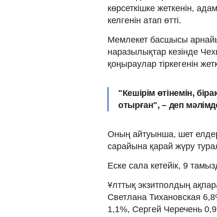
көрсеткішке жеткенін, ад
келгенін атап өтті.
Мемлекет басшысы арнайы 
наразылықтар кезінде Че
қоңыраулар тіркегенін жетк
"Кешірім өтінемін, бір
отырған", – деп мәлімд
Оның айтуынша, шет елдер
сарайына қарай жүру тура
Еске сала кетейік, 9 тамы
Ұлттық экзитполдың ақпар
Светлана Тихановская 6,8
1,1%, Сергей Черечень 0,