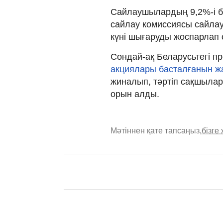
Сайлаушылардың 9,2%-і б
сайлау комиссиясы сайла
күні шығаруды жоспарлап 
Сондай-ақ Беларусьтегі п
акциялары басталғанын ж
жиналып, тәртіп сақшылар
орын алды.
Мәтіннен қате тапсаңыз,
бізге